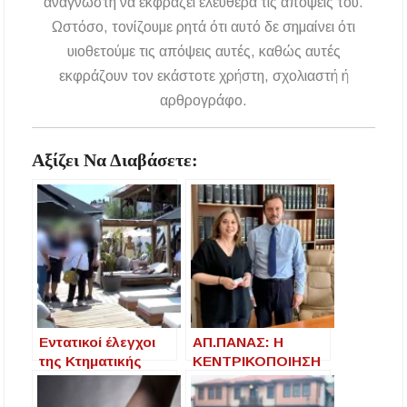
αναγνώστη να εκφράζει ελεύθερα τις απόψεις του.
Ωστόσο, τονίζουμε ρητά ότι αυτό δε σημαίνει ότι
υιοθετούμε τις απόψεις αυτές, καθώς αυτές
εκφράζουν τον εκάστοτε χρήστη, σχολιαστή ή
αρθρογράφο.
Αξίζει Να Διαβάσετε:
Εντατικοί έλεγχοι
ΑΠ.ΠΑΝΑΣ: Η
της Κτηματικής
ΚΕΝΤΡΙΚΟΠΟΙΗΣΗ
Υπηρεσίας
ΤΩΝ Δ.Ο.Υ.
Χαλκιδικής στα
ΠΛΗΤΤΕΙ ΤΙΣ