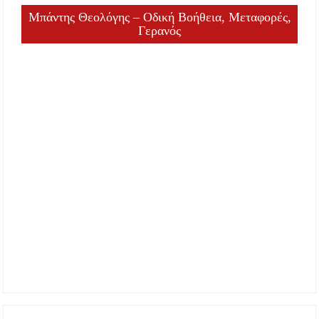
Μπάντης Θεολόγης – Οδική Βοήθεια, Μεταφορές,
Γερανός