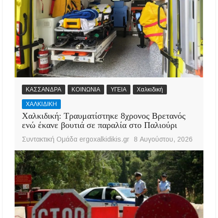
ΚΑΣΣΑΝΔΡΑ
ΚΟΙΝΩΝΙΑ
ΥΓΕΙΑ
Χαλκιδική
ΧΑΛΚΙΔΙΚΗ
Χαλκιδική: Τραυματίστηκε 8χρονος Βρετανός
ενώ έκανε βουτιά σε παραλία στο Παλιούρι
Συντακτική Ομάδα ergoxalkidikis.gr
8 Αυγούστου, 2026