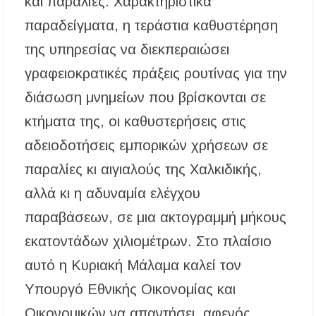
και παραλίες. Χαρακτηριστικά
παραδείγματα, η τεράστια καθυστέρηση
Η ΕΥΑΘ επεκτείνεται στη Χαλκιδική – Τι
αλλάζει με τον νέο νόμο για ύδρευση και
της υπηρεσίας να διεκπεραιώσει
αποχέτευση
γραφειοκρατικές πράξεις ρουτίνας για την
Χαλκιδική: Νεκρός 69χρονος λουόμενος στην
παραλία Σίβηρης
διάσωση μνημείων που βρίσκονται σε
κτήματα της, οι καθυστερήσεις στις
αδειοδοτήσεις εμπορικών χρήσεων σε
παραλίες κι αιγιαλούς της Χαλκιδικής,
αλλά κι η αδυναμία ελέγχου
παραβάσεων, σε μια ακτογραμμή μήκους
εκατοντάδων χιλιομέτρων. Στο πλαίσιο
αυτό η Κυριακή Μάλαμα καλεί τον
Υπουργό Εθνικής Οικονομίας και
Οικονομικών να απαντήσει, αφενός,