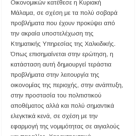
περίοδος και πόσο κοστίζει η άδεια θήρας
Οικονομικών κατέθεσε η Κυριακή
Μάλαμα, σε σχέση με τα πολύ σοβαρά
ΑΝ.ΕΤ.ΧΑ.: Παρατείνεται η προθεσμία
υποβολής προτάσεων στο πλαίσιο του LEADER
προβλήματα που έχουν προκύψει από
την ακραία υποστελέχωση της
Χαλκιδική: Διάσωση 49χρονης Γερμανίδας σε
δύσβατο σημείο στη Συκιά
Κτηματικής Υπηρεσίας της Χαλκιδικής.
Όπως επισημαίνεται στην ερώτηση, η
Έλεγχοι σε παραλίες της Χαλκιδικής:
Σφραγίστηκαν πέντε επιχειρήσεις στην
κατάσταση αυτή δημιουργεί τεράστια
Κασσάνδρα
προβλήματα στην λειτουργία της
Χαλκιδική: Νεκρός 68χρονος λουόμενος στην
παραλία της Νέας Ποτίδαιας
οικονομίας της περιοχής, στην ανάπτυξη,
στην προστασία του π​ολιτιστικού
Χαλκιδική: Πρωταθλήτρια στις καταγγελίες
για παραλίες – Σφραγίσεις και πρόστιμα μετά
αποθέματος αλλά και πολύ σημαντικά
τους ελέγχους
ελεγκτικά κενά, σε σχέση με την
Εγκρίθηκε η λειτουργία τμήματος της Σ.Α.Ε.Κ.
εφαρμογή της νομιμότητας σε αιγιαλούς
Μουδανιών στον Πολύγυρο– Δικαίωση της
διεκδίκησης του Δήμου Πολυγύρου