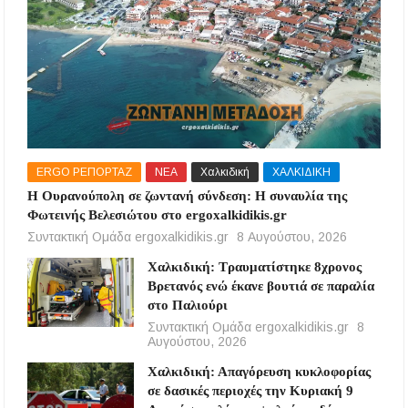
ERGO ΡΕΠΟΡΤΑΖ
ΝΕΑ
Χαλκιδική
ΧΑΛΚΙΔΙΚΗ
Η Ουρανούπολη σε ζωντανή σύνδεση: Η συναυλία της
Φωτεινής Βελεσιώτου στο ergoxalkidikis.gr
Συντακτική Ομάδα ergoxalkidikis.gr
8 Αυγούστου, 2026
Χαλκιδική: Τραυματίστηκε 8χρονος
Βρετανός ενώ έκανε βουτιά σε παραλία
στο Παλιούρι
Συντακτική Ομάδα ergoxalkidikis.gr
8
Αυγούστου, 2026
Χαλκιδική: Απαγόρευση κυκλοφορίας
σε δασικές περιοχές την Κυριακή 9