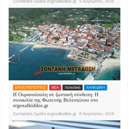
Συντακτική Ομάδα ergoxalkidikis.gr
9 Αυγούστου, 2026
ERGO ΡΕΠΟΡΤΑΖ
ΝΕΑ
Χαλκιδική
ΧΑΛΚΙΔΙΚΗ
Η Ουρανούπολη σε ζωντανή σύνδεση: Η
συναυλία της Φωτεινής Βελεσιώτου στο
ergoxalkidikis.gr
Συντακτική Ομάδα ergoxalkidikis.gr
8 Αυγούστου, 2026