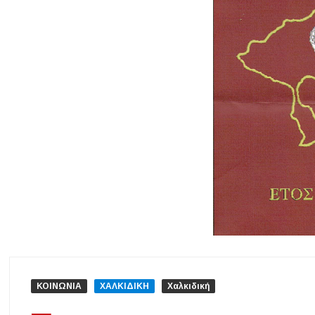
Εγκρίθηκε η λειτουργία τμήματος της Σ.Α.Ε.Κ. Μουδανιών στον Π
Η ΕΥΑΘ επεκτείνεται στη Χαλκιδική – Τι αλλάζει με τον νέο νόμο γ
Χαλκιδική: Νεκρός 69χρονος λουόμενος στην παραλία Σίβηρης
Διακοπές ρεύματος σε περιοχές της Χαλκιδικής – Πότε και πού θα 
Νέες χρηματοδοτήσεις από το Πράσινο Ταμείο για δήμους της Κεντ
ΚΟΙΝΩΝΙΑ
ΧΑΛΚΙΔΙΚΗ
Χαλκιδική