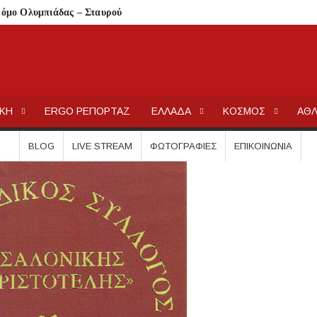
δρόμο Ολυμπιάδας – Σταυρού
παραλία στο Παλιούρι
ιακή 9 Αυγούστου λόγω υψηλού κινδύνου πυρκαγιάς
ου Μαρμαρά
ΕΡΓΟΧΑΛΚ
Ειδήσεις και Νέα για την Ελλάδα και τον κόσμο.
σης ανηλίκου – Έκκληση προς όλους τους γονείς
ΙΚΗ
ERGO ΡΕΠΟΡΤΑΖ
ΕΛΛΑΔΑ
ΚΟΣΜΟΣ
ΑΘΛ
στις 12 Αυγούστου
 Λαϊκόν»
BLOG
LIVE STREAM
ΦΩΤΟΓΡΑΦΊΕΣ
ΕΠΙΚΟΙΝΩΝΊΑ
 Τι αλλάζει για ιδιοκτήτες και ενοικιαστές
είναι οι δικαιούχοι
τίζει η άδεια θήρας
λαίσιο του LEADER
Συκιά
ήσεις στην Κασσάνδρα
ίδαιας
εις και πρόστιμα μετά τους ελέγχους