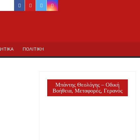
facebook
youtube
twitter
instagram
ΙΔΙΚΗΣ
ΗΤΙΚΑ
ΠΟΛΙΤΙΚΗ
Μπάντης Θεολόγης – Οδική
Βοήθεια, Μεταφορές, Γερανός