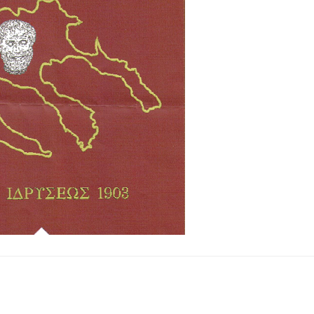
ολύγυρο– Δικαίωση της διεκδίκησης του Δήμου Πολυγύρου
ια ύδρευση και αποχέτευση
σημειωθούν
ρικής Μακεδονίας