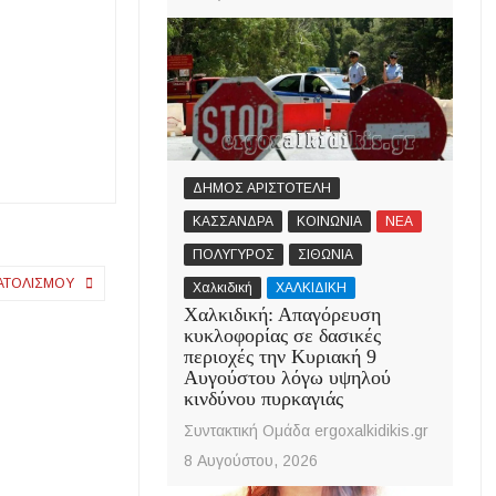
ΔΗΜΟΣ ΑΡΙΣΤΟΤΕΛΗ
ΚΑΣΣΑΝΔΡΑ
ΚΟΙΝΩΝΙΑ
ΝΕΑ
ΠΟΛΥΓΥΡΟΣ
ΣΙΘΩΝΙΑ
ΝΑΤΟΛΙΣΜΟΎ
Χαλκιδική
ΧΑΛΚΙΔΙΚΗ
Χαλκιδική: Απαγόρευση
κυκλοφορίας σε δασικές
περιοχές την Κυριακή 9
Αυγούστου λόγω υψηλού
κινδύνου πυρκαγιάς
Συντακτική Ομάδα ergoxalkidikis.gr
8 Αυγούστου, 2026