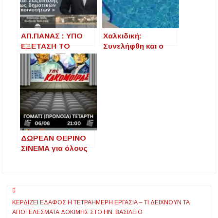
ΑΠ.ΠΑΝΑΣ : ΥΠΟ
Χαλκιδική:
ΕΞΕΤΑΣΗ ΤΟ
Συνελήφθη και ο
ΑΙΤΗΜΑ
34χρονος
ΓΙΑ ΑΝΑΓΝΩΡΙΣΗ
«αρχηγός» της
ΤΩΝ ΟΙΚΙΣΜΩΝ
κατασκήνωση – Τι
ΝΕΑΣ ΗΡΑΚΛΕΙΑΣ
αναφέρει η
ΚΑΙ ΣΩΖΟΠΟΛΗΣ
ιατροδικαστική
ΩΣ ΔΗΜΟΤΙΚΩΝ
εξέταση
ΚΟΙΝΟΤΗΤΩΝ
ΔΩΡΕΑΝ ΘΕΡΙΝΟ
ΣΙΝΕΜΑ για όλους
στο Γομάτι
Χαλκιδικής
Πλοήγηση
ΚΕΡΔΊΖΕΙ ΈΔΑΦΟΣ Η ΤΕΤΡΑΉΜΕΡΗ ΕΡΓΑΣΊΑ – ΤΙ ΔΕΊΧΝΟΥΝ ΤΑ
άρθρων
ΑΠΟΤΕΛΈΣΜΑΤΑ ΔΟΚΙΜΉΣ ΣΤΟ ΗΝ. ΒΑΣΊΛΕΙΟ