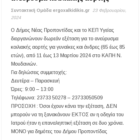
μέσω του προγράμματος «ΠΡΟΛΑΜΒΑΝΩ»
έως το 2030
Συντακτική Ομάδα ergoxalkidikis.gr
23 Φεβρουαρίου,
2024
Σίβηρη Χαλκιδικής: Απαγόρευση χρήσης του
νερού για πόση μετά από μικροβιολογική
Ο Δήμος Νέας Προποντίδας και το ΚΕΠ Υγείας
επιβάρυνση
διοργανώνουν δωρεάν εξέταση για το ανεύρυσμα
Χαλκιδική: Οι ουρές στα σύνορα των Ευζώνων
κοιλιακής αορτής για γυναίκες και άνδρες (65 έως 85
«φρενάρουν» τον τουρισμό – Πολύωρη αναμονή
ετών), από 11 έως 13 Μαρτίου 2024 στο ΚΑΠΗ Ν.
και απώλειες στις κρατήσεις
Μουδανιών.
Μεταμόρφωση του Σωτήρος: Ο συμβολισμός
Για δηλώσεις συμμετοχής:
των σταφυλιών που ευλογούνται στις εκκλησίες
Δευτέρα – Παρασκευή
Ώρες: 9:00 – 13:00
Μουσική Εκδήλωση της Φιλαρμονικής
Μεγάλης Παναγίας
Τηλέφωνα: 23733 50278 – 23733050509
ΠΡΟΣΟΧΗ : Όσοι έχουν κάνει την εξέταση, ΔΕΝ
Πτώση στις τιμές των καυσίμων: Κάτω από τα
μπορούν να τη ξανακάνουν ΕΚΤΟΣ αν η οδηγία του
2 ευρώ η αμόλυβδη μέσα στην εβδομάδα
Ιατρού ήταν η επαναληπτική εξέταση σε δυο χρόνια.
ΜΟΝΟ για δημότες του Δήμου Προποντίδας
ΔΥΠΑ: Νέες 8.000 θέσεις εργασίας για
ανέργους ηλικίας 55 έως 67 ετών – Στους