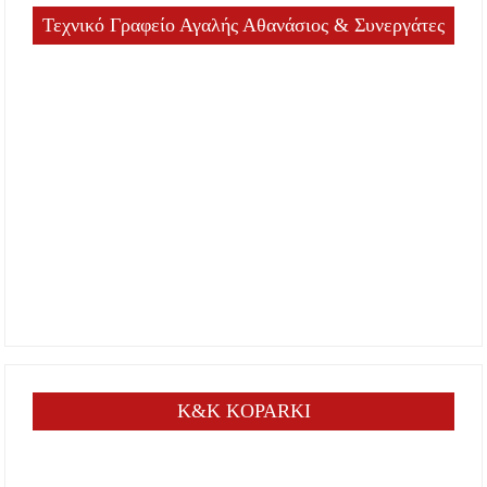
Τεχνικό Γραφείο Αγαλής Αθανάσιος & Συνεργάτες
K&K KOPARKI