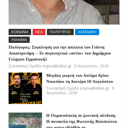
ΚΟΙΝΩΝΙΑ
ΝΕΑ
ΠΟΛΥΓΥΡΟΣ
ΧΑΛΚΙΔΙΚΗ
Χαλκιδική
Πολύγυρος: Συγκίνηση για την απώλεια του Γιάννη
Αικατερινάρη – Το συγκινητικό «αντίο» του Δημάρχου
Γιώργου Εμμανουήλ
Συντακτική Ομάδα ergoxalkidikis.gr
9 Αυγούστου, 2026
Μεγάλη γιορτή του Αστέρα Αγίου
Νικολάου τη Δευτέρα 10 Αυγούστου
Συντακτική Ομάδα ergoxalkidikis.gr
9
Αυγούστου, 2026
Η Ουρανούπολη σε ζωντανή σύνδεση:
Η συναυλία της Φωτεινής Βελεσιώτου
στο ergoxalkidikis.gr