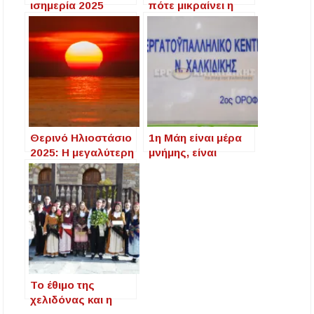
ισημερία 2025
πότε μικραίνει η
(πρώτη μέρα της
μέρα το 2025;
άνοιξης) που
η ημέρα και η νύχτα
έχουν περίπου την
ίδια διάρκεια
Θερινό Ηλιοστάσιο
1η Μάη είναι μέρα
2025: Η μεγαλύτερη
μνήμης, είναι
μέρα του χρόνου –
ΑΠΕΡΓΙΑ
Πότε είναι και γιατί
συμβαίνει
Το έθιμο της
χελιδόνας και η