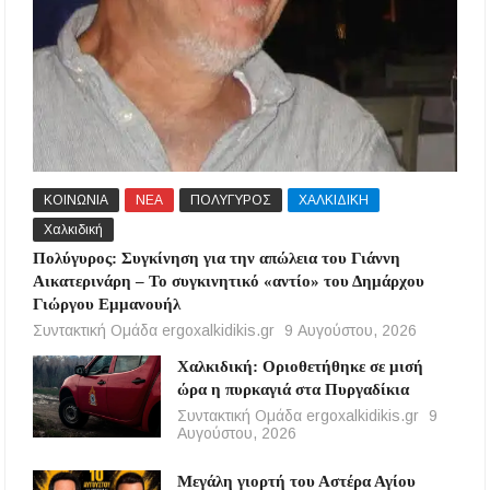
ΚΟΙΝΩΝΙΑ
ΝΕΑ
ΠΟΛΥΓΥΡΟΣ
ΧΑΛΚΙΔΙΚΗ
Χαλκιδική
Πολύγυρος: Συγκίνηση για την απώλεια του Γιάννη
Αικατερινάρη – Το συγκινητικό «αντίο» του Δημάρχου
Γιώργου Εμμανουήλ
Συντακτική Ομάδα ergoxalkidikis.gr
9 Αυγούστου, 2026
Χαλκιδική: Οριοθετήθηκε σε μισή
ώρα η πυρκαγιά στα Πυργαδίκια
Συντακτική Ομάδα ergoxalkidikis.gr
9
Αυγούστου, 2026
Μεγάλη γιορτή του Αστέρα Αγίου