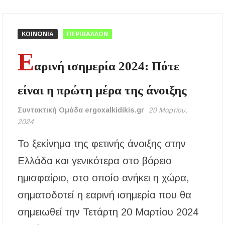
Χαλκιδική: Τραυματίστηκε οδηγός
μοτοσικλέτας σε τροχαίο στον δρόμο
ΚΟΙΝΩΝΙΑ
ΠΕΡΙΒΑΛΛΟΝ
Ολυμπιάδας – Σταυρού
Ε
αρινή ισημερία 2024: Πότε
Χαλκιδική: Τραυματίστηκε 8χρονος Βρετανός
ενώ έκανε βουτιά σε παραλία στο Παλιούρι
είναι η πρώτη μέρα της άνοιξης
Χαλκιδική: Απαγόρευση κυκλοφορίας σε
δασικές περιοχές την Κυριακή 9 Αυγούστου
Συντακτική Ομάδα ergoxalkidikis.gr
20 Μαρτίου,
λόγω υψηλού κινδύνου πυρκαγιάς
2024
Η Ελένη Τσαλιγοπούλου στη Σιθωνία –
Το ξεκίνημα της φετινής άνοιξης στην
Συναυλία στο Γυμνάσιο Νέου Μαρμαρά
Ελλάδα και γενικότερα στο βόρειο
Συναγερμός στον Στανό Χαλκιδικής: Απόπειρα
ημισφαίριο, στο οποίο ανήκει η χώρα,
τηλεφωνικής εξαπάτησης ανηλίκου – Έκκληση
προς όλους τους γονείς
σηματοδοτεί η εαρινή ισημερία που θα
σημειωθεί την Τετάρτη 20 Μαρτίου 2024
Δράση περισυλλογής αδέσποτων ζώων στα
Πυργαδίκια Χαλκιδικής στις 12 Αυγούστου