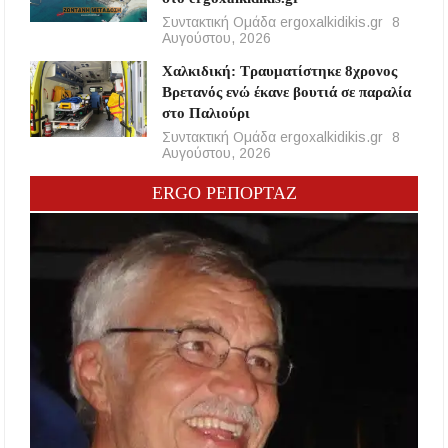
Συντακτική Ομάδα ergoxalkidikis.gr
8
Αυγούστου, 2026
Χαλκιδική: Τραυματίστηκε 8χρονος
Βρετανός ενώ έκανε βουτιά σε παραλία
στο Παλιούρι
Συντακτική Ομάδα ergoxalkidikis.gr
8
Αυγούστου, 2026
ERGO ΡΕΠΟΡΤΑΖ