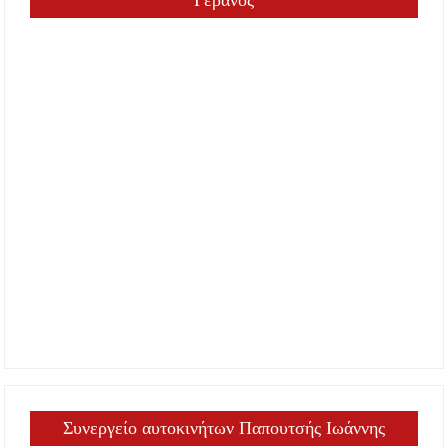
Γερανός
Συνεργείο αυτοκινήτων Παπουτσής Ιωάννης