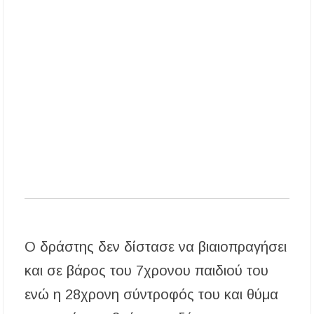
Η ΘΕΙΑ ΜΕΤΑΜΟΡΦΩΣΙΣ ΤΟΥ ΣΩΤΗΡΟΣ
ΗΜΩΝ ΙΗΣΟΥ ΧΡΙΣΤΟΥ ΣΤΟ
ΠΛΑΤΑΝΟΧΩΡΙ ΚΑΙ ΣΤΗ ΣΑΡΑΚΗΝΑ
Υπογράφηκε η σύμβαση για την ενεργειακή
αναβάθμιση του Μουσικού Γυμνασίου Νέας
Προποντίδας
Ο δράστης δεν δίστασε να βιαιοπραγήσει
και σε βάρος του 7χρονου παιδιού του
ενώ η 28χρονη σύντροφός του και θύμα