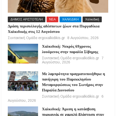
ΔΗΜΟΣ ΑΡΙΣΤΟΤΕΛΗ
ΝΕΑ
ΧΑΛΚΙΔΙΚΗ
Χαλκιδική
Δράση περισυλλογής αδέσποτων ζώων στα Πυργαδίκια
Χαλκιδικής στις 12 Αυγούστου
Συντακτική Ομάδα ergoxalkidikis.gr
8 Αυγούστου, 2026
Χαλκιδική: Νεκρός 69χρονος
λουόμενος στην παραλία Σίβηρης
Συντακτική Ομάδα ergoxalkidikis.gr
7
Αυγούστου, 2026
Με λαμπρότητα πραγματοποιήθηκε η
πανήγυρη του Παρεκκλησίου
Μεταμορφώσεως του Σωτήρος στην
Παραλία Διονυσίου
Συντακτική Ομάδα ergoxalkidikis.gr
6
Αυγούστου, 2026
Χαλκιδική: Άμεση η κατάσβεση
πυρκαγιάς σε χαμηλή βλάστηση στην