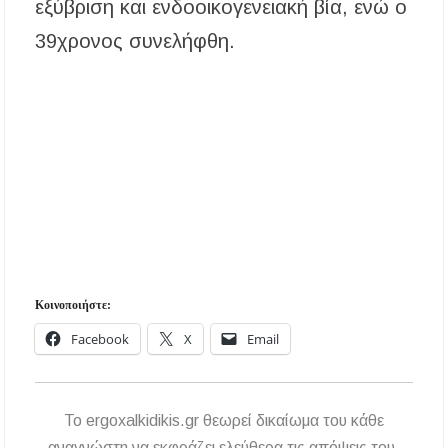
εξύβριση και ενδοοικογενειακή βία, ενώ ο
39χρονος συνελήφθη.
Κοινοποιήστε:
Facebook
X
Email
To ergoxalkidikis.gr θεωρεί δικαίωμα του κάθε
αναγνώστη να εκφράζει ελεύθερα τις απόψεις του.