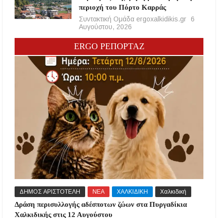
περιοχή του Πόρτο Καρράς
Συντακτική Ομάδα ergoxalkidikis.gr
6
Αυγούστου, 2026
ERGO ΡΕΠΟΡΤΑΖ
ΔΗΜΟΣ ΑΡΙΣΤΟΤΕΛΗ
ΝΕΑ
ΧΑΛΚΙΔΙΚΗ
Χαλκιδική
Δράση περισυλλογής αδέσποτων ζώων στα Πυργαδίκια
Χαλκιδικής στις 12 Αυγούστου