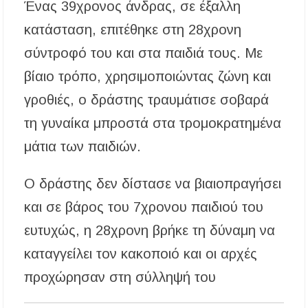
αποχέτευση
Ένας 39χρονος άνδρας, σε έξαλλη
κατάσταση, επιτέθηκε στη 28χρονη
Χαλκιδική: Νεκρός 69χρονος λουόμενος στην
παραλία Σίβηρης
σύντροφό του και στα παιδιά τους. Με
βίαιο τρόπο, χρησιμοποιώντας ζώνη και
Διακοπές ρεύματος σε περιοχές της Χαλκιδικής
– Πότε και πού θα σημειωθούν
γροθιές, ο δράστης τραυμάτισε σοβαρά
τη γυναίκα μπροστά στα τρομοκρατημένα
Νέες χρηματοδοτήσεις από το Πράσινο Ταμείο
για δήμους της Κεντρικής Μακεδονίας
μάτια των παιδιών.
Με λαμπρότητα πραγματοποιήθηκε η
πανήγυρη του Παρεκκλησίου Μεταμορφώσεως
Ο δράστης δεν δίστασε να βιαιοπραγήσει
του Σωτήρος στην Παραλία Διονυσίου
και σε βάρος του 7χρονου παιδιού του
Έρευνα απαντάει: Πόσο χρόνο κερδίζουμε
ευτυχώς, η 28χρονη βρήκε τη δύναμη να
υπερβαίνοντας το όριο ταχύτητας;
καταγγείλει τον κακοποιό και οι αρχές
Χαλκιδική: Άμεση η κατάσβεση πυρκαγιάς σε
προχώρησαν στη σύλληψή του
χαμηλή βλάστηση στην περιοχή του Πόρτο
Καρράς