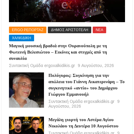
ERGO ΡΕΠΟΡΤΑΖ
ΔΗΜΟΣ ΑΡΙΣΤΟΤΕΛΗ
ΝΕΑ
ΧΑΛΚΙΔΙΚΗ
Μαγική μουσική βραδιά στην Ουρανούπολη με τη
Φωτεινή Βελεσιώτου – Εικόνες και στιγμές από τη
συναυλία
Συντακτική Ομάδα ergoxalkidikis.gr
9 Αυγούστου, 2026
Πολύγυρος: Συγκίνηση για την
απώλεια του Γιάννη Αικατερινάρη – Το
συγκινητικό «αντίο» του Δημάρχου
Γιώργου Εμμανουήλ
Συντακτική Ομάδα ergoxalkidikis.gr
9
Αυγούστου, 2026
Μεγάλη γιορτή του Αστέρα Αγίου
Νικολάου τη Δευτέρα 10 Αυγούστου
Συντακτική Ομάδα ergoxalkidikis.gr
9