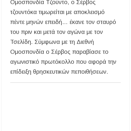
Ομοσπονδία Τζούντο, ο Σέρβος
ΑΝ.ΕΤ.ΧΑ.: Παρατείνεται η προθεσμία
τζουντόκα τιμωρείται με αποκλεισμό
υποβολής προτάσεων στο πλαίσιο του LEADER
πέντε μηνών επειδή… έκανε τον σταυρό
Χαλκιδική: Διάσωση 49χρονης Γερμανίδας σε
δύσβατο σημείο στη Συκιά
του πριν και μετά τον αγώνα με τον
Τσελίδη. Σύμφωνα με τη Διεθνή
Ομοσπονδία ο Σέρβος παραβίασε το
αγωνιστικό πρωτόκολλο που αφορά την
επίδειξη θρησκευτικών πεποιθήσεων.