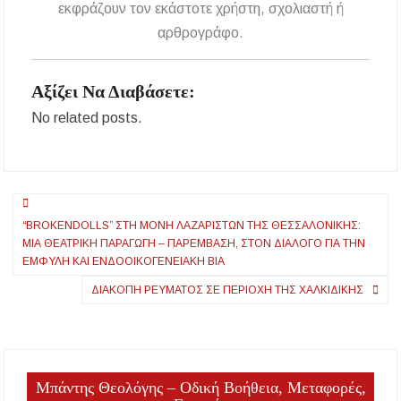
εκφράζουν τον εκάστοτε χρήστη, σχολιαστή ή
αρθρογράφο.
Αξίζει Να Διαβάσετε:
No related posts.
Πλοήγηση
“BROKENDOLLS” ΣΤΗ ΜΟΝΗ ΛΑΖΑΡΙΣΤΩΝ ΤΗΣ ΘΕΣΣΑΛΟΝΙΚΗΣ:
άρθρων
ΜΙΑ ΘΕΑΤΡΙΚΉ ΠΑΡΑΓΩΓΉ – ΠΑΡΈΜΒΑΣΗ, ΣΤΟΝ ΔΙΆΛΟΓΟ ΓΙΑ ΤΗΝ
ΈΜΦΥΛΗ ΚΑΙ ΕΝΔΟΟΙΚΟΓΕΝΕΙΑΚΉ ΒΊΑ
ΔΙΑΚΟΠΉ ΡΕΎΜΑΤΟΣ ΣΕ ΠΕΡΙΟΧΉ ΤΗΣ ΧΑΛΚΙΔΙΚΉΣ
Μπάντης Θεολόγης – Οδική Βοήθεια, Μεταφορές,