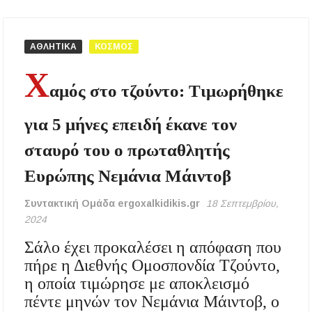
Χαλκιδική: Γεμάτες οι παραλίες – Από 15 ευρώ
η ελάχιστη κατανάλωση στα beach bars
ΑΘΛΗΤΙΚΑ
ΚΟΣΜΟΣ
Χ
Η Ουρανούπολη σε ζωντανή σύνδεση: Η
αμός στο τζούντο: Τιμωρήθηκε
συναυλία της Φωτεινής Βελεσιώτου στο
ergoxalkidikis.gr
για 5 μήνες επειδή έκανε τον
Χαλκιδική: Τραυματίστηκε οδηγός
μοτοσικλέτας σε τροχαίο στον δρόμο
σταυρό του ο πρωταθλητής
Ολυμπιάδας – Σταυρού
Ευρώπης Νεμάνια Μάιντοβ
Χαλκιδική: Τραυματίστηκε 8χρονος Βρετανός
ενώ έκανε βουτιά σε παραλία στο Παλιούρι
Συντακτική Ομάδα ergoxalkidikis.gr
18 Σεπτεμβρίου,
2024
Χαλκιδική: Απαγόρευση κυκλοφορίας σε
Σάλο έχει προκαλέσει η απόφαση που
δασικές περιοχές την Κυριακή 9 Αυγούστου
λόγω υψηλού κινδύνου πυρκαγιάς
πήρε η Διεθνής Ομοσπονδία Τζούντο,
η οποία τιμώρησε με αποκλεισμό
Η Ελένη Τσαλιγοπούλου στη Σιθωνία –
πέντε μηνών τον Νεμάνια Μάιντοβ, ο
Συναυλία στο Γυμνάσιο Νέου Μαρμαρά