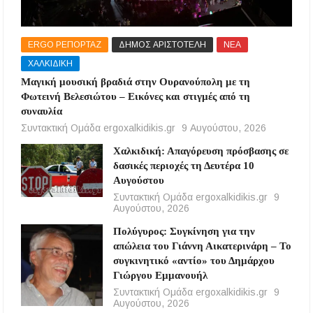
ERGO ΡΕΠΟΡΤΑΖ
ΔΗΜΟΣ ΑΡΙΣΤΟΤΕΛΗ
ΝΕΑ
ΧΑΛΚΙΔΙΚΗ
Μαγική μουσική βραδιά στην Ουρανούπολη με τη
Φωτεινή Βελεσιώτου – Εικόνες και στιγμές από τη
συναυλία
Συντακτική Ομάδα ergoxalkidikis.gr
9 Αυγούστου, 2026
Χαλκιδική: Απαγόρευση πρόσβασης σε
δασικές περιοχές τη Δευτέρα 10
Αυγούστου
Συντακτική Ομάδα ergoxalkidikis.gr
9
Αυγούστου, 2026
Πολύγυρος: Συγκίνηση για την
απώλεια του Γιάννη Αικατερινάρη – Το
συγκινητικό «αντίο» του Δημάρχου
Γιώργου Εμμανουήλ
Συντακτική Ομάδα ergoxalkidikis.gr
9
Αυγούστου, 2026