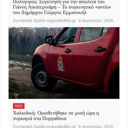
Πολύγυρος: Συγκίνηση για την απώλεια του
Γιάννη Αικατερινάρη – Το συγκινητικό «αντίο»
του Δημάρχου Γιώργου Εμμανουήλ
Συντακτική Ομάδα ergoxalkidikis.gr
9 Αυγούστου, 2026
ΝΕΑ
Χαλκιδική: Οριοθετήθηκε σε μισή ώρα η
πυρκαγιά στα Πυργαδίκια
Συντακτική Ομάδα ergoxalkidikis.gr
9 Αυγούστου, 2026