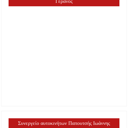
Γερανός
Συνεργείο αυτοκινήτων Παπουτσής Ιωάννης