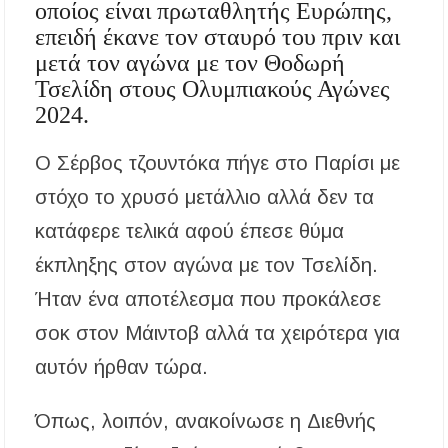
οποίος είναι πρωταθλητής Ευρώπης,
επειδή έκανε τον σταυρό του πριν και
Συναγερμός στον Στανό Χαλκιδικής: Απόπειρα
τηλεφωνικής εξαπάτησης ανηλίκου – Έκκληση
μετά τον αγώνα με τον Θοδωρή
προς όλους τους γονείς
Τσελίδη στους Ολυμπιακούς Αγώνες
2024.
Δράση περισυλλογής αδέσποτων ζώων στα
Πυργαδίκια Χαλκιδικής στις 12 Αυγούστου
Ο Σέρβος τζουντόκα πήγε στο Παρίσι με
Λαϊκές μελωδίες στην πλατεία του Πολυγύρου
στόχο το χρυσό μετάλλιο αλλά δεν τα
με την ορχήστρα «Το Λαϊκόν»
κατάφερε τελικά αφού έπεσε θύμα
Υποχρεωτικά μέσω τράπεζας τα ενοίκια από
την 1η Οκτωβρίου 2026 – Τι αλλάζει για
έκπληξης στον αγώνα με τον Τσελίδη.
ιδιοκτήτες και ενοικιαστές
Ήταν ένα αποτέλεσμα που προκάλεσε
Έως 30.000 ευρώ επιδότηση για αγορά
σοκ στον Μάιντοβ αλλά τα χειρότερα για
ηλεκτρικού οχήματος – Ποιοι είναι οι
δικαιούχοι
αυτόν ήρθαν τώρα.
Κυνήγι 2026-2027: Πότε ανοίγει η κυνηγετική
Όπως, λοιπόν, ανακοίνωσε η Διεθνής
περίοδος και πόσο κοστίζει η άδεια θήρας