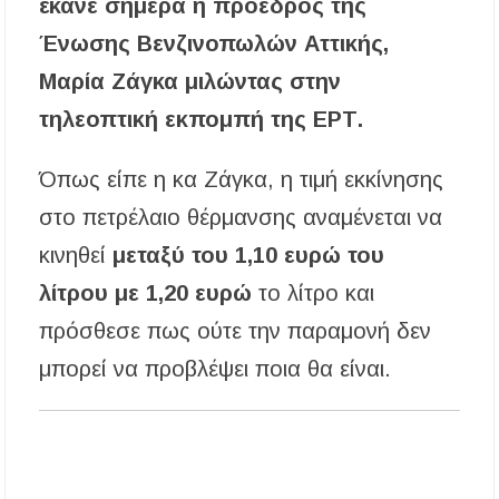
παραλία Σίβηρης
έκανε σήμερα η πρόεδρος της
Ένωσης Βενζινοπωλών Αττικής,
Διακοπές ρεύματος σε περιοχές της Χαλκιδικής
– Πότε και πού θα σημειωθούν
Μαρία Ζάγκα μιλώντας στην
τηλεοπτική εκπομπή της ΕΡΤ.
Νέες χρηματοδοτήσεις από το Πράσινο Ταμείο
για δήμους της Κεντρικής Μακεδονίας
Όπως είπε η κα Ζάγκα, η τιμή εκκίνησης
Με λαμπρότητα πραγματοποιήθηκε η
στο πετρέλαιο θέρμανσης αναμένεται να
πανήγυρη του Παρεκκλησίου Μεταμορφώσεως
του Σωτήρος στην Παραλία Διονυσίου
κινηθεί
μεταξύ του 1,10 ευρώ του
λίτρου με 1,20 ευρώ
το λίτρο και
Έρευνα απαντάει: Πόσο χρόνο κερδίζουμε
υπερβαίνοντας το όριο ταχύτητας;
πρόσθεσε πως ούτε την παραμονή δεν
Χαλκιδική: Άμεση η κατάσβεση πυρκαγιάς σε
μπορεί να προβλέψει ποια θα είναι.
χαμηλή βλάστηση στην περιοχή του Πόρτο
Καρράς
Η ΘΕΙΑ ΜΕΤΑΜΟΡΦΩΣΙΣ ΤΟΥ ΣΩΤΗΡΟΣ
ΗΜΩΝ ΙΗΣΟΥ ΧΡΙΣΤΟΥ ΣΤΟ
ΠΛΑΤΑΝΟΧΩΡΙ ΚΑΙ ΣΤΗ ΣΑΡΑΚΗΝΑ