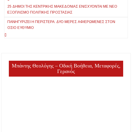
Πλοήγηση
25 ΔΉΜΟΙ ΤΗΣ ΚΕΝΤΡΙΚΉΣ ΜΑΚΕΔΟΝΊΑΣ ΕΝΙΣΧΎΟΝΤΑΙ ΜΕ ΝΈΟ
άρθρων
ΕΞΟΠΛΙΣΜΌ ΠΟΛΙΤΙΚΉΣ ΠΡΟΣΤΑΣΊΑΣ
ΠΑΝΗΓΥΡΊΖΕΙ Η ΠΕΡΙΣΤΕΡΆ: ΔΎΟ ΜΈΡΕΣ ΑΦΙΕΡΩΜΈΝΕΣ ΣΤΟΝ
ΌΣΙΟ ΕΥΘΎΜΙΟ
Μπάντης Θεολόγης – Οδική Βοήθεια, Μεταφορές,
Γερανός