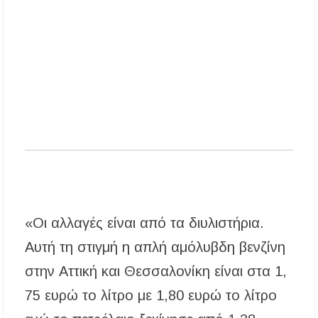
Υπογράφηκε η σύμβαση για την ενεργειακή
αναβάθμιση του Μουσικού Γυμνασίου Νέας
Προποντίδας
Δήμος Κασσάνδρας: Εντός μικροβιολογικών
ορίων το νερό στη Σίβηρη – Τέλος η
προληπτική απαγόρευση χρήσης
«Οι αλλαγές είναι από τα διυλιστήρια.
Αυτή τη στιγμή η απλή αμόλυβδη βενζίνη
στην Αττική και Θεσσαλονίκη είναι στα 1,
75 ευρώ το λίτρο με 1,80 ευρώ το λίτρο