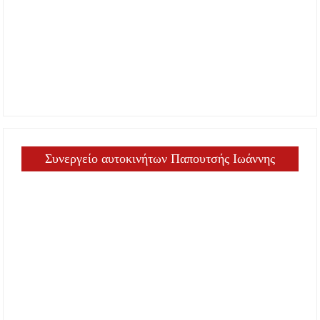
Συνεργείο αυτοκινήτων Παπουτσής Ιωάννης