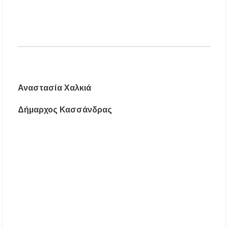
43.000 οι συνολικοί ωφελούμενοι
Δεκαπενταύγουστος 2026 στη Μεγάλη Παναγία
Χαλκιδικής – Το πρόγραμμα των ιερών
ακολουθιών
Η Φωτεινή Βελεσιώτου έρχεται στην
Ουρανούπολη για μια μοναδική συναυλία στον
Πύργο
Αναστασία Χαλκιά
Δήμαρχος Κασσάνδρας