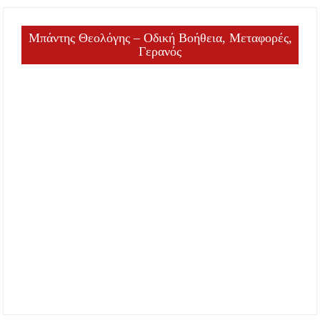
Μπάντης Θεολόγης – Οδική Βοήθεια, Μεταφορές,
Γερανός