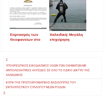
Εορτασμός των
Χαλκιδική: Μεγάλη
Θεοφανείων στο
επιχείρηση
Δήμο Κασσάνδρας
καθαρισμού στο
Δήμο Κασσάνδρας
από την ISEA
Πλοήγηση
YΠΟΧΡΕΩΤΙΚΌΣ ΕΦΟΔΙΑΣΜΌΣ ΌΛΩΝ ΤΩΝ ΟΧΗΜΆΤΩΝ ΜΕ
άρθρων
ΑΝΤΙΟΛΙΣΘΗΤΙΚΈΣ ΑΛΥΣΊΔΕΣ ΣΕ ΌΛΟ ΤΟ ΟΔΙΚΌ ΔΊΚΤΥΟ ΤΗΣ
ΧΑΛΚΙΔΙΚΉΣ
ΚΟΠΉ ΤΗΣ ΠΡΩΤΟΧΡΟΝΙΆΤΙΚΗΣ ΒΑΣΙΛΌΠΙΤΑΣ ΤΟΥ
ΕΚΠΟΛΙΤΙΣΤΙΚΟΎ ΣΥΛΛΌΓΟΥ ΝΈΩΝ ΡΌΔΩΝ