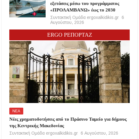
εξετάσεις μέσω του προγράμματος
«ΠΡΟΛΑΜΒΑΝΩ» έως το 2030
Συντακτική Ομάδα ergoxalkidikis.gr
6
Αυγούστου, 2026
ERGO ΡΕΠΟΡΤΑΖ
ΝΕΑ
Νέες χρηματοδοτήσεις από το Πράσινο Ταμείο για δήμους
της Κεντρικής Μακεδονίας
Συντακτική Ομάδα ergoxalkidikis.gr
6 Αυγούστου, 2026