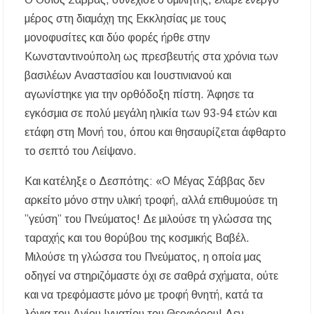
μέρος στη διαμάχη της Εκκλησίας με τους
μονοφυσίτες και δύο φορές ήρθε στην
Κωνσταντινούπολη ως πρεσβευτής στα χρόνια των
βασιλέων Αναστασίου και Ιουστινιανού και
αγωνίστηκε για την ορθόδοξη πίστη. Άφησε τα
εγκόσμια σε πολύ μεγάλη ηλικία των 93-94 ετών και
ετάφη στη Μονή του, όπου και θησαυρίζεται άφθαρτο
το σεπτό του Λείψανο.
Και κατέληξε ο Δεσπότης: «Ο Μέγας Σάββας δεν
αρκείτο μόνο στην υλική τροφή, αλλά επιθυμούσε τη
”γεύση” του Πνεύματος! Δε μιλούσε τη γλώσσα της
ταραχής και του θορύβου της κοσμικής Βαβέλ.
Μιλούσε τη γλώσσα του Πνεύματος, η οποία μας
οδηγεί να στηριζόμαστε όχι σε σαθρά σχήματα, ούτε
και να τρεφόμαστε μόνο με τροφή θνητή, κατά τα
λόγια του Αγίου Ιγνατίου του Θεοφόρου! Δεν