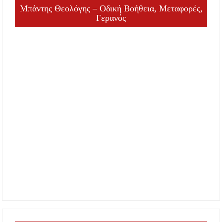
Μπάντης Θεολόγης – Οδική Βοήθεια, Μεταφορές,
Γερανός