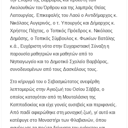
Ακολουθιών του Όρθρου και της λαμπράς Θείας
Λειτουργίας. Επικεφαλής του Λαού ο Αντιδήμαρχος κ.
Νικόλαος Αυγερινός, ο τ. Υπουργός και Δήμαρχος κ.
Χρήστος Πάχτας, ο Τοπικός Πρόεδρος κ. Νικόλαος
Δημάσης, ο Τοπικός Σύμβουλος κ. Φωκίων Βατάλης
κ.ά., Ευχάριστη νότα στην Ευχαριστιακή Σύναξη η
παρουσία μαθητριών και μαθητών από το
Νηπιαγωγείο και το Δημοτικό Σχολείο Βαρβάρας,
συνοδευομένων από τους Δασκάλους τους.
Στο κήρυγμά του ο Σεβασμιώτατος ανεφέρθη
λεπτομερώς στην Αγιοζωή του Οσίου Σάββα, ο
οποίος καταγόταν από τη Μουταλάσκη της
Καππαδοκίας και είχε γονείς ευσεβείς και περιφανείς.
Από παιδί αφιερώθηκε στη μοναχική ζωή, γι’ αυτό και
κατέφυγε στο Μοναστήρι των Φλαβιανών, όπου
φανέρωσε τα πρώτα δείγματα του ενάρετου και