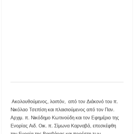
Αναβαθμίζεται η πρόσβαση στο Δεβελίκι
Γοματίου με οδικό έργο 500.000 €
Ιωάννης Γιώργος: «Εγκρίθηκε η λειτουργία
εκτός έδρας τμήματος Σ.Α.Ε.Κ. στον Πολύγυρο
– Ένα σημαντικό βήμα για την πλήρη
επαναλειτουργία της δομής»
Η Κεντρική Μακεδονία ανοίγει τον δρόμο του
οινοτουρισμού σε Ηνωμένο Βασίλειο και
Αυστραλία
Ακολουθούμενος, λοιπόν, από τον Διάκονό του π.
Νικόλαο Τσεπίση και πλαισιούμενος από τον Παν.
Αρχιμ. π. Νικόδημο Κωτινούδη και τον Εφημέριο της
Ενορίας Αιδ. Οικ. π. Σίμωνα Καρναβά, επεσκέφθη
την Ενορία της Βαρβάρας και προέστη των