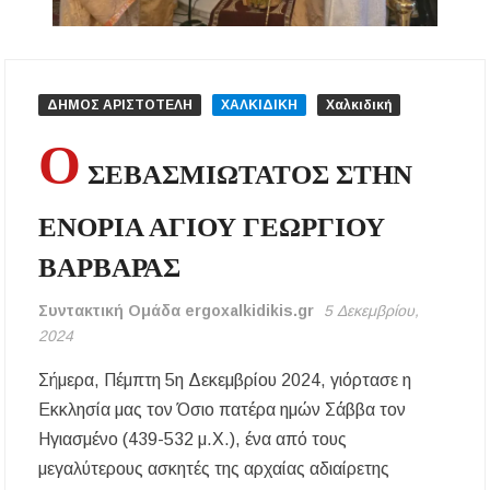
Δήμος Κασσάνδρας: Εντός μικροβιολογικών
ορίων το νερό στη Σίβηρη – Τέλος η
προληπτική απαγόρευση χρήσης
Ιερά Πανήγυρις: Κοιμήσεως Θεοτόκου
ΔΗΜΟΣ ΑΡΙΣΤΟΤΕΛΗ
ΧΑΛΚΙΔΙΚΗ
Χαλκιδική
Πορταριάς Χαλκιδικής
Ο
ΣΕΒΑΣΜΙΩΤΑΤΟΣ ΣΤΗΝ
ΥΓΙΑΙΝΕΙΝ: Δωρεάν προληπτικές εξετάσεις
μέσω του προγράμματος «ΠΡΟΛΑΜΒΑΝΩ»
έως το 2030
ΕΝΟΡΙΑ ΑΓΙΟΥ ΓΕΩΡΓΙΟΥ
ΒΑΡΒΑΡΑΣ
Σίβηρη Χαλκιδικής: Απαγόρευση χρήσης του
νερού για πόση μετά από μικροβιολογική
επιβάρυνση
Συντακτική Ομάδα ergoxalkidikis.gr
5 Δεκεμβρίου,
2024
Χαλκιδική: Οι ουρές στα σύνορα των Ευζώνων
«φρενάρουν» τον τουρισμό – Πολύωρη αναμονή
Σήμερα, Πέμπτη 5η Δεκεμβρίου 2024, γιόρτασε η
και απώλειες στις κρατήσεις
Εκκλησία μας τον Όσιο πατέρα ημών Σάββα τον
Μεταμόρφωση του Σωτήρος: Ο συμβολισμός
Ηγιασμένο (439-532 μ.Χ.), ένα από τους
των σταφυλιών που ευλογούνται στις εκκλησίες
μεγαλύτερους ασκητές της αρχαίας αδιαίρετης