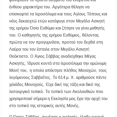
ένθεου χαρακτήρα του. Αργότερα θέλησε να
επισκεφτεί τα Ιεροσόλυμα και τους Αγίους Τόπους και
νέος δεκαοχτώ ετών κατέφυγε στον Μεγάλο Ασκητή
της ερήμου Όσιο Ευθύμιο και ζήτησε να γίνει μαθητής
του. Ο καθηγητής της ερήμου Ευθύμιος, θέλοντας
πρώτα να τον προγυμνάσει, προτού τον δεχθεί στη
Λαύρα του τον έστειλε στον Μεγάλο Ασκητή
Θεόκτιστο. Ο Άγιος Σάββας αναδείχθηκε Μέγας
Ασκητής. Ίδρυσε κοντά στα Ιεροσόλυμα την ομώνυμη
Μονή του, η οποία απέκτησε πλήθος Μοναχών, τους
λεγόμενους Σαββαΐτες. Το 614 μ. Χ. αριθμούσε πέντε
χιλιάδες Μοναχούς. Είχε δική της τάξη και δικό της
λειτουργικό τυπικό. Το τυπικό των Ακολουθιών που
χρησιμοποιεί σήμερα η Εκκλησία μας έχει την αρχή του
στο τυπικό της ιστορικής αυτής Μονής.
Ο Όσιος Σάββας, συνέχισε ο ομιλητής, έλαβε ενεργό