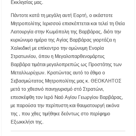
Εκκλησίας μας.
Μουσική Εκδήλωση της Φιλαρμονικής
Μεγάλης Παναγίας
Πάντοτε κατά τη μεγάλη αυτή Εορτή, ο εκάστοτε
Μητροπολίτης Ιερισσού επισκέπτεται και τελεί τη Θεία
Πτώση στις τιμές των καυσίμων: Κάτω από τα
2 ευρώ η αμόλυβδη μέσα στην εβδομάδα
Λειτουργία στην Κωμόπολη της Βαρβάρας, διότι την
κυριώνυμο ημέρα της Αγίας Βαρβάρας γιορτάζει η
ΔΥΠΑ: Νέες 8.000 θέσεις εργασίας για
Χαλκιδική με επίκεντρο την ομώνυμη Ενορία
ανέργους ηλικίας 55 έως 67 ετών – Στους
43.000 οι συνολικοί ωφελούμενοι
Στρατωνίου, όπου η Μεγαλοπαρθενομάρτυς
Βαρβάρα τιμάται μεγαλοπρεπώς ως Προστάτης των
Δεκαπενταύγουστος 2026 στη Μεγάλη Παναγία
Μεταλλωρύχων. Κρατώντας αυτό το έθιμο ο
Χαλκιδικής – Το πρόγραμμα των ιερών
ακολουθιών
Σεβασμιώτατος Μητροπολίτης μας κ. ΘΕΟΚΛΗΤΟΣ
μετά το χθεσινό πανηγυρισμό στό Στρατώνι,
Η Φωτεινή Βελεσιώτου έρχεται στην
επεσκέφθη τον Ιερό Ναό Αγίου Γεωργίου Βαρβάρας,
Ουρανούπολη για μια μοναδική συναυλία στον
Πύργο
με παρούσα την περίπυστη και θαυματουργή εικόνα
της , που χθες τιμήθηκε δεόντως στο περίφημο
«Τουρισμός για Όλους 2026-2027»: Άνοιξαν οι
Εξωκκλήσι της.
αιτήσεις – Ποιοι υποβάλλουν σήμερα αίτηση
ανά ΑΦΜ