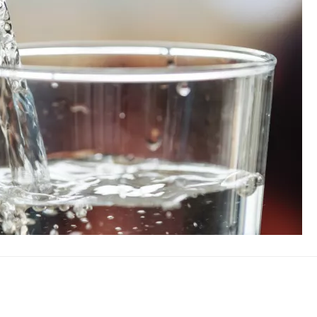
ή συναυλία στον Πύργο
οβάλλουν σήμερα αίτηση ανά ΑΦΜ
0.000 €
.Ε.Κ. στον Πολύγυρο – Ένα σημαντικό βήμα για την πλήρη επαναλειτου
ωμένο Βασίλειο και Αυστραλία