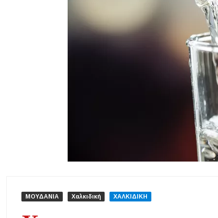
Η Φωτεινή Βελεσιώτου έρχεται στην Ουρανούπολη για μια μοναδικ
«Τουρισμός για Όλους 2026-2027»: Άνοιξαν οι αιτήσεις – Ποιοι υπ
Αναβαθμίζεται η πρόσβαση στο Δεβελίκι Γοματίου με οδικό έργο 50
Ιωάννης Γιώργος: «Εγκρίθηκε η λειτουργία εκτός έδρας τμήματος Σ.Α
της δομής»
Η Κεντρική Μακεδονία ανοίγει τον δρόμο του οινοτουρισμού σε Ην
ΜΟΥΔΑΝΙΑ
Χαλκιδική
ΧΑΛΚΙΔΙΚΗ