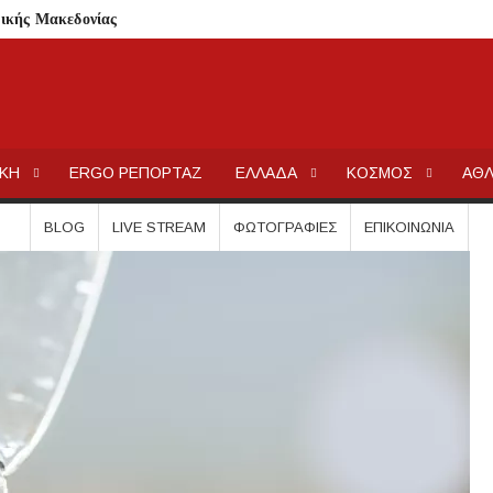
ρικής Μακεδονίας
 Μεταμορφώσεως του Σωτήρος στην Παραλία Διονυσίου
ην περιοχή του Πόρτο Καρράς
ΤΟΥ ΣΤΟ ΠΛΑΤΑΝΟΧΩΡΙ ΚΑΙ ΣΤΗ ΣΑΡΑΚΗΝΑ
ΕΡΓΟΧΑΛΚ
Ειδήσεις και Νέα για την Ελλάδα και τον κόσμο.
κού Γυμνασίου Νέας Προποντίδας
ΙΚΗ
ERGO ΡΕΠΟΡΤΑΖ
ΕΛΛΑΔΑ
ΚΟΣΜΟΣ
ΑΘΛ
ηρη – Τέλος η προληπτική απαγόρευση χρήσης
BLOG
LIVE STREAM
ΦΩΤΟΓΡΑΦΊΕΣ
ΕΠΙΚΟΙΝΩΝΊΑ
ατος «ΠΡΟΛΑΜΒΑΝΩ» έως το 2030
από μικροβιολογική επιβάρυνση
ρισμό – Πολύωρη αναμονή και απώλειες στις κρατήσεις
γούνται στις εκκλησίες
μέσα στην εβδομάδα
τών – Στους 43.000 οι συνολικοί ωφελούμενοι
όγραμμα των ιερών ακολουθιών