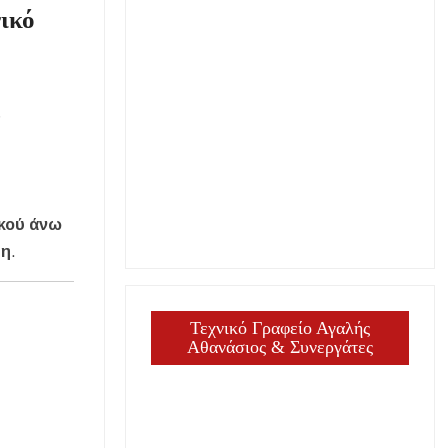
νικό
ς
κού άνω
ση
.
Τεχνικό Γραφείο Αγαλής
Αθανάσιος & Συνεργάτες