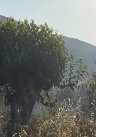
από μικροβιολογική επιβάρυνση
ρισμό – Πολύωρη αναμονή και απώλειες στις κρατήσεις
γούνται στις εκκλησίες
μέσα στην εβδομάδα