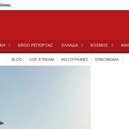
ίδαιας
εις και πρόστιμα μετά τους ελέγχους
ολύγυρο– Δικαίωση της διεκδίκησης του Δήμου Πολυγύρου
ια ύδρευση και αποχέτευση
ΕΡΓΟΧΑΛΚ
Ειδήσεις και Νέα για την Ελλάδα και τον κόσμο.
ΙΚΗ
ERGO ΡΕΠΟΡΤΑΖ
ΕΛΛΑΔΑ
ΚΟΣΜΟΣ
ΑΘΛ
σημειωθούν
ρικής Μακεδονίας
BLOG
LIVE STREAM
ΦΩΤΟΓΡΑΦΊΕΣ
ΕΠΙΚΟΙΝΩΝΊΑ
 Μεταμορφώσεως του Σωτήρος στην Παραλία Διονυσίου
χύτητας;
ην περιοχή του Πόρτο Καρράς
ΤΟΥ ΣΤΟ ΠΛΑΤΑΝΟΧΩΡΙ ΚΑΙ ΣΤΗ ΣΑΡΑΚΗΝΑ
κού Γυμνασίου Νέας Προποντίδας
ηρη – Τέλος η προληπτική απαγόρευση χρήσης
ατος «ΠΡΟΛΑΜΒΑΝΩ» έως το 2030