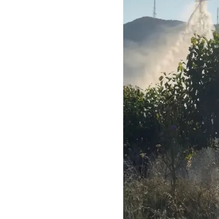
Σίβηρη Χαλκιδικής: Απαγόρευση χρήσης του νερού για πόση μετά 
Χαλκιδική: Οι ουρές στα σύνορα των Ευζώνων «φρενάρουν» τον του
Μεταμόρφωση του Σωτήρος: Ο συμβολισμός των σταφυλιών που ευλο
Μουσική Εκδήλωση της Φιλαρμονικής Μεγάλης Παναγίας
Πτώση στις τιμές των καυσίμων: Κάτω από τα 2 ευρώ η αμόλυβδη 