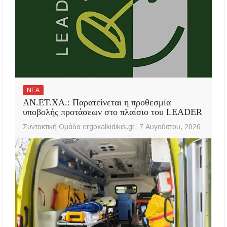
ΝΕΑ
ΑΝ.ΕΤ.ΧΑ.: Παρατείνεται η προθεσμία
υποβολής προτάσεων στο πλαίσιο του LEADER
Συντακτική Ομάδα ergoxalkidikis.gr
7 Αυγούστου, 2026