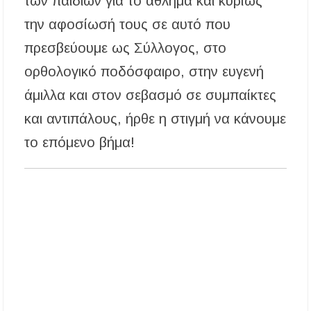
των παιδιών για το άθλημα και κυρίως
Προποντίδας
την αφοσίωσή τους σε αυτό που
Δήμος Κασσάνδρας: Εντός μικροβιολογικών
πρεσβεύουμε ως Σύλλογος, στο
ορίων το νερό στη Σίβηρη – Τέλος η
προληπτική απαγόρευση χρήσης
ορθολογικό ποδόσφαιρο, στην ευγενή
Ιερά Πανήγυρις: Κοιμήσεως Θεοτόκου
άμιλλα και στον σεβασμό σε συμπαίκτες
Πορταριάς Χαλκιδικής
και αντιπάλους, ήρθε η στιγμή να κάνουμε
το επόμενο βήμα!