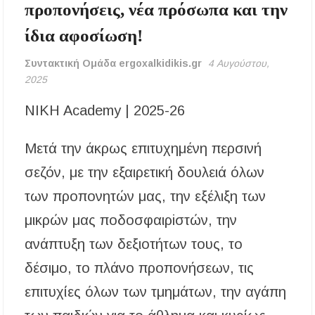
– Πότε και πού θα σημειωθούν
προπονήσεις, νέα πρόσωπα και την
ίδια αφοσίωση!
Νέες χρηματοδοτήσεις από το Πράσινο Ταμείο
για δήμους της Κεντρικής Μακεδονίας
Συντακτική Ομάδα ergoxalkidikis.gr
4 Αυγούστου,
2025
Με λαμπρότητα πραγματοποιήθηκε η
πανήγυρη του Παρεκκλησίου Μεταμορφώσεως
του Σωτήρος στην Παραλία Διονυσίου
NIKH Academy | 2025-26
Έρευνα απαντάει: Πόσο χρόνο κερδίζουμε
Μετά την άκρως επιτυχημένη περσινή
υπερβαίνοντας το όριο ταχύτητας;
σεζόν, με την εξαιρετική δουλειά όλων
Χαλκιδική: Άμεση η κατάσβεση πυρκαγιάς σε
των προπονητών μας, την εξέλιξη των
χαμηλή βλάστηση στην περιοχή του Πόρτο
Καρράς
μικρών μας ποδοσφαιρiστών, την
Η ΘΕΙΑ ΜΕΤΑΜΟΡΦΩΣΙΣ ΤΟΥ ΣΩΤΗΡΟΣ
ανάπτυξη των δεξιοτήτων τους, το
ΗΜΩΝ ΙΗΣΟΥ ΧΡΙΣΤΟΥ ΣΤΟ
ΠΛΑΤΑΝΟΧΩΡΙ ΚΑΙ ΣΤΗ ΣΑΡΑΚΗΝΑ
δέσιμο, το πλάνο προπονήσεων, τις
επιτυχίες όλων των τμημάτων, την αγάπη
Υπογράφηκε η σύμβαση για την ενεργειακή
αναβάθμιση του Μουσικού Γυμνασίου Νέας