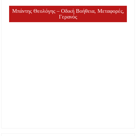
Μπάντης Θεολόγης – Οδική Βοήθεια, Μεταφορές,
Γερανός