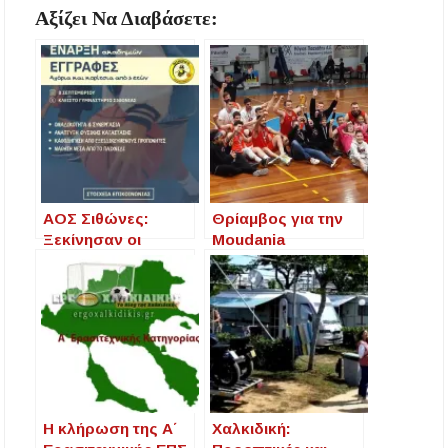
Αξίζει Να Διαβάσετε:
ΑΟΣ Σιθώνες:
Θρίαμβος για την
Ξεκίνησαν οι
Moudania
εγγραφές για τη
Basketball
νέα σεζόν 2025-
Academy:
2026
Πρωταθλήτρια
Χαλκιδικής και
Άνοδος στη Γ’
Εθνική!
Η κλήρωση της Α΄
Χαλκιδική: