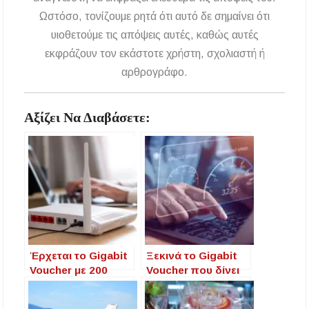
Ωστόσο, τονίζουμε ρητά ότι αυτό δε σημαίνει ότι
υιοθετούμε τις απόψεις αυτές, καθώς αυτές
εκφράζουν τον εκάστοτε χρήστη, σχολιαστή ή
αρθρογράφο.
Αξίζει Να Διαβάσετε:
Έρχεται το Gigabit
Ξεκινά το Gigabit
Voucher με 200
Voucher που δίνει
ευρώ για συνδέσεις
200 ευρώ για
υψηλής ταχύτητας
Internet έως 1