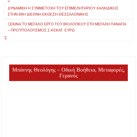
Πλοήγηση
ΔΥΝΑΜΙΚΉ Η ΣΥΜΜΕΤΟΧΉ ΤΟΥ ΕΠΙΜΕΛΗΤΗΡΊΟΥ ΧΑΛΚΙΔΙΚΉΣ
άρθρων
ΣΤΗΝ 89Η ΔΙΕΘΝΉ ΈΚΘΕΣΗ ΘΕΣΣΑΛΟΝΊΚΗΣ
ΞΕΚΙΝΆ ΤΟ ΜΕΓΆΛΟ ΈΡΓΟ ΤΟΥ ΒΙΟΛΟΓΙΚΟΎ ΣΤΗ ΜΕΓΆΛΗ ΠΑΝΑΓΊΑ
– ΠΡΟΫΠΟΛΟΓΙΣΜΌΣ 2,4 ΕΚΑΤ. ΕΥΡΏ
Μπάντης Θεολόγης – Οδική Βοήθεια, Μεταφορές,
Γερανός