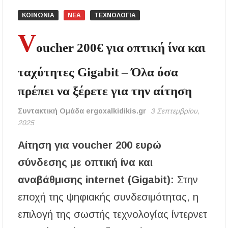
ΚΟΙΝΩΝΙΑ
ΝΕΑ
ΤΕΧΝΟΛΟΓΙΑ
Στο «κόκκινο» τα φωτοβολταϊκά: Αυξάνονται οι
V
ληξιπρόθεσμες οφειλές και πιέζουν οι τράπεζες
τους παραγωγούς
oucher 200€ για οπτική ίνα και
Δύο νέα έργα υποδομής υπέγραψε ο δήμαρχος
ταχύτητες Gigabit – Όλα όσα
Σιθωνίας για τη Δημοτική Ενότητα Τορώνης
πρέπει να ξέρετε για την αίτηση
Δευτέρα: Γιατί μας φαίνεται η πιο δύσκολη
ημέρα της εβδομάδας και πώς μπορούμε να την
Συντακτική Ομάδα ergoxalkidikis.gr
3 Σεπτεμβρίου,
αντιμετωπίσουμε
2025
Προγραμματισμένες διακοπές ρεύματος σε
Αίτηση για voucher 200 ευρώ
περιοχές της Χαλκιδικής
σύνδεσης με οπτική ίνα και
ΥΓΙΑΙΝΕΙΝ: Οι τρεις βασικοί κανόνες
αναβάθμισης internet (Gigabit):
Στην
προστασίας από τον ήλιο πριν τις καλοκαιρινές
διακοπές
εποχή της ψηφιακής συνδεσιμότητας, η
επιλογή της σωστής τεχνολογίας ίντερνετ
Γιώργος Εμμανουήλ: «Το Γηροκομείο
Πολυγύρου πρέπει επιτέλους να λειτουργήσει»