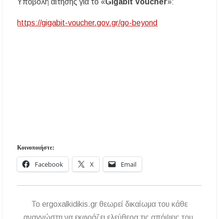
Υποβολή αίτησης για το «
Gigabit Voucher
»:
https://gigabit-voucher.gov.gr/go-beyond
Κοινοποιήστε:
Facebook
X
Email
To ergoxalkidikis.gr θεωρεί δικαίωμα του κάθε
αναγνώστη να εκφράζει ελεύθερα τις απόψεις του.