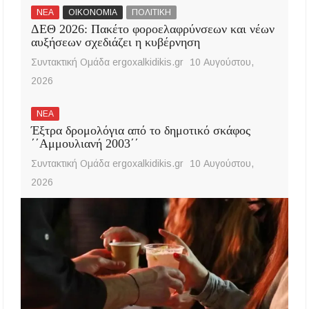
ΝΕΑ
ΟΙΚΟΝΟΜΙΑ
ΠΟΛΙΤΙΚΗ
ΔΕΘ 2026: Πακέτο φοροελαφρύνσεων και νέων
αυξήσεων σχεδιάζει η κυβέρνηση
Συντακτική Ομάδα ergoxalkidikis.gr
10 Αυγούστου,
2026
ΝΕΑ
Έξτρα δρομολόγια από το δημοτικό σκάφος
΄΄Αμμουλιανή 2003΄΄
Συντακτική Ομάδα ergoxalkidikis.gr
10 Αυγούστου,
2026