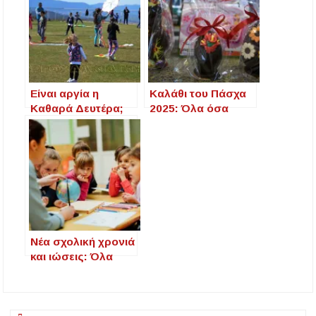
Gbps
Είναι αργία η
Καλάθι του Πάσχα
Καθαρά Δευτέρα;
2025: Όλα όσα
Όλα όσα πρέπει να
πρέπει να ξέρετε
ξέρετε
Νέα σχολική χρονιά
και ιώσεις: Όλα
όσα πρέπει να
ξέρετε