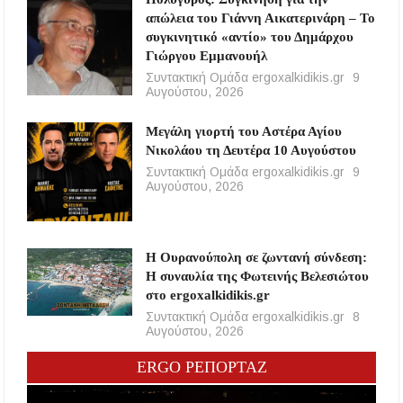
απώλεια του Γιάννη Αικατερινάρη – Το
συγκινητικό «αντίο» του Δημάρχου
Γιώργου Εμμανουήλ
Συντακτική Ομάδα ergoxalkidikis.gr
9
Αυγούστου, 2026
Μεγάλη γιορτή του Αστέρα Αγίου
Νικολάου τη Δευτέρα 10 Αυγούστου
Συντακτική Ομάδα ergoxalkidikis.gr
9
Αυγούστου, 2026
Η Ουρανούπολη σε ζωντανή σύνδεση:
Η συναυλία της Φωτεινής Βελεσιώτου
στο ergoxalkidikis.gr
Συντακτική Ομάδα ergoxalkidikis.gr
8
Αυγούστου, 2026
ERGO ΡΕΠΟΡΤΑΖ