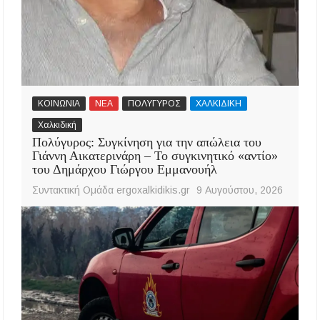
ΚΟΙΝΩΝΙΑ
ΝΕΑ
ΠΟΛΥΓΥΡΟΣ
ΧΑΛΚΙΔΙΚΗ
Χαλκιδική
Πολύγυρος: Συγκίνηση για την απώλεια του
Γιάννη Αικατερινάρη – Το συγκινητικό «αντίο»
του Δημάρχου Γιώργου Εμμανουήλ
Συντακτική Ομάδα ergoxalkidikis.gr
9 Αυγούστου, 2026