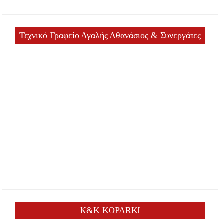
Τεχνικό Γραφείο Αγαλής Αθανάσιος & Συνεργάτες
K&K KOPARKI