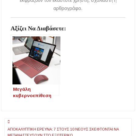
εκφράζουν τον εκάστοτε χρήστη, σχολιαστή ή
αρθρογράφο.
Αξίζει Να Διαβάσετε:
Μεγάλη
κυβερνοεπίθεση
κατά της Microsoft
‑ Η προειδοποίηση
στις εταιρείες
Πλοήγηση
ΑΠΟΚΑΛΥΠΤΙΚΉ ΈΡΕΥΝΑ: 7 ΣΤΟΥΣ 10 ΝΈΟΥΣ ΣΚΈΦΤΟΝΤΑΙ ΝΑ
άρθρων
ΜΕΤΑΝΑΣΤΕΎΣΟΥΝ ΣΤΟ ΕΞΩΤΕΡΙΚΌ