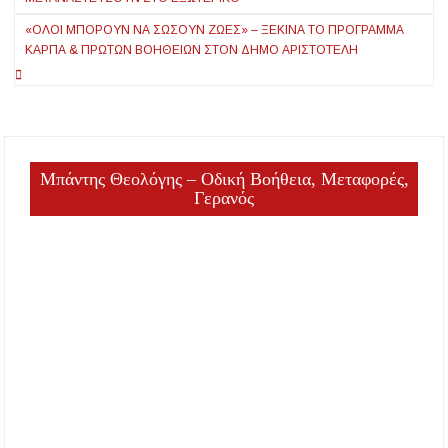
«ΌΛΟΙ ΜΠΟΡΟΎΝ ΝΑ ΣΏΣΟΥΝ ΖΩΈΣ» – ΞΕΚΙΝΆ ΤΟ ΠΡΌΓΡΑΜΜΑ
ΚΑΡΠΑ & ΠΡΏΤΩΝ ΒΟΗΘΕΙΏΝ ΣΤΟΝ ΔΉΜΟ ΑΡΙΣΤΟΤΈΛΗ
Μπάντης Θεολόγης – Οδική Βοήθεια, Μεταφορές,
Γερανός