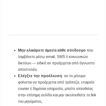
ΑΝ.ΕΤ.ΧΑ.: Παρατείνεται η προθεσμία
υποβολής προτάσεων στο πλαίσιο του LEADER
Χαλκιδική: Διάσωση 49χρονης Γερμανίδας σε
δύσβατο σημείο στη Συκιά
Μην κλικάρετε άμεσα κάθε σύνδεσμο
που
λαμβάνετε μέσω email, SMS ή κοινωνικών
δικτύων — ειδικά αν προέρχεται από άγνωστο
αποστολέα.
Ελέγξτε την προέλευση
: αν το μήνυμα
φαίνεται να προέρχεται από τράπεζα, εταιρεία
courier ή δημόσια υπηρεσία, μπείτε απευθείας
στην επίσημη σελίδα και μην ακολουθείτε το link
του μηνύματος.