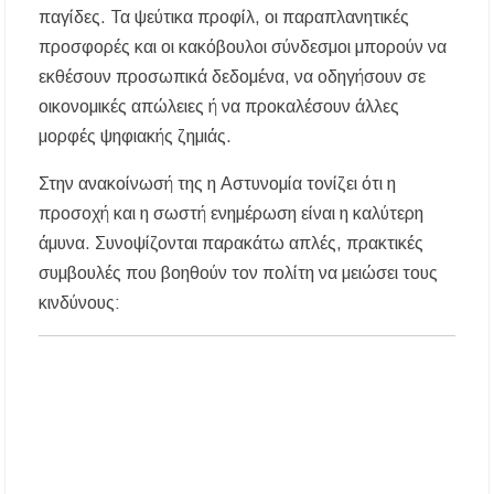
παγίδες. Τα ψεύτικα προφίλ, οι παραπλανητικές
Συναγερμός στον Στανό Χαλκιδικής: Απόπειρα
προσφορές και οι κακόβουλοι σύνδεσμοι μπορούν να
τηλεφωνικής εξαπάτησης ανηλίκου – Έκκληση
προς όλους τους γονείς
εκθέσουν προσωπικά δεδομένα, να οδηγήσουν σε
οικονομικές απώλειες ή να προκαλέσουν άλλες
Δράση περισυλλογής αδέσποτων ζώων στα
μορφές ψηφιακής ζημιάς.
Πυργαδίκια Χαλκιδικής στις 12 Αυγούστου
Στην ανακοίνωσή της η Αστυνομία τονίζει ότι η
Λαϊκές μελωδίες στην πλατεία του Πολυγύρου
προσοχή και η σωστή ενημέρωση είναι η καλύτερη
με την ορχήστρα «Το Λαϊκόν»
άμυνα. Συνοψίζονται παρακάτω απλές, πρακτικές
Υποχρεωτικά μέσω τράπεζας τα ενοίκια από
συμβουλές που βοηθούν τον πολίτη να μειώσει τους
την 1η Οκτωβρίου 2026 – Τι αλλάζει για
κινδύνους:
ιδιοκτήτες και ενοικιαστές
Έως 30.000 ευρώ επιδότηση για αγορά
ηλεκτρικού οχήματος – Ποιοι είναι οι
δικαιούχοι
Κυνήγι 2026-2027: Πότε ανοίγει η κυνηγετική
περίοδος και πόσο κοστίζει η άδεια θήρας