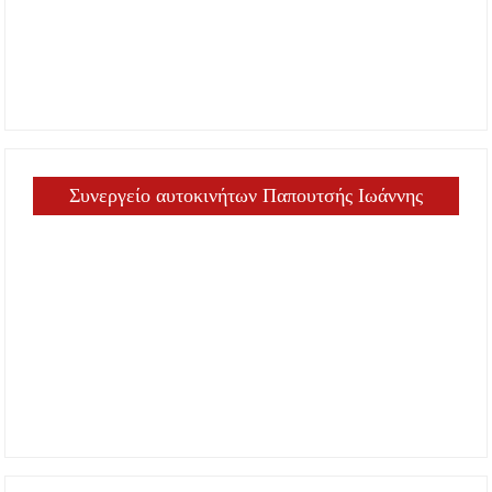
Συνεργείο αυτοκινήτων Παπουτσής Ιωάννης