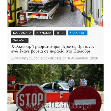
ΚΑΣΣΑΝΔΡΑ
ΚΟΙΝΩΝΙΑ
ΥΓΕΙΑ
ΧΑΛΚΙΔΙΚΗ
Χαλκιδική
Χαλκιδική: Τραυματίστηκε 8χρονος Βρετανός
ενώ έκανε βουτιά σε παραλία στο Παλιούρι
Συντακτική Ομάδα ergoxalkidikis.gr
8 Αυγούστου, 2026