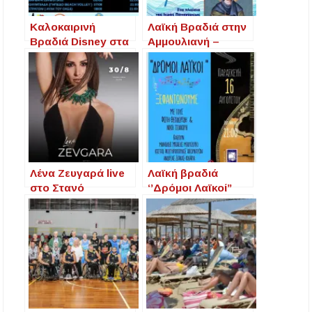
Καλοκαιρινή
Λαϊκή Βραδιά στην
Βραδιά Disney στα
Αμμουλιανή –
Στάγειρα: Δωρεάν
Παρασκευή 25
Υπαίθρια Προβολή
Ιουλίου 2025
με τον «Ηρακλή»!
Λένα Ζευγαρά live
Λαϊκή βραδιά
στο Στανό
‘’Δρόμοι Λαϊκοί’’
Χαλκιδικής – 30
στη Νέα Ηράκλεια
Αυγούστου η λαϊκή
βραδιά που
περιμέναμε!