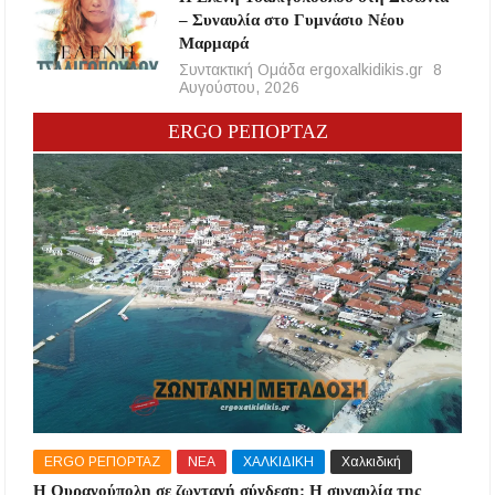
– Συναυλία στο Γυμνάσιο Νέου
Μαρμαρά
Συντακτική Ομάδα ergoxalkidikis.gr
8
Αυγούστου, 2026
ERGO ΡΕΠΟΡΤΑΖ
ERGO ΡΕΠΟΡΤΑΖ
ΝΕΑ
ΧΑΛΚΙΔΙΚΗ
Χαλκιδική
Η Ουρανούπολη σε ζωντανή σύνδεση: Η συναυλία της