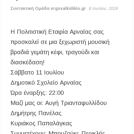
υποβολής προτάσεων στο πλαίσιο του LEADER
Συντακτική Ομάδα ergoxalkidikis.gr
8 Ιουλίου, 2026
Χαλκιδική: Διάσωση 49χρονης Γερμανίδας σε
δύσβατο σημείο στη Συκιά
Η Πολιτιστική Εταιρία Αρναίας σας
Έλεγχοι σε παραλίες της Χαλκιδικής:
Σφραγίστηκαν πέντε επιχειρήσεις στην
προσκαλεί σε μια ξεχωριστή μουσική
Κασσάνδρα
βραδιά γεμάτη κέφι, τραγούδι και
Χαλκιδική: Νεκρός 68χρονος λουόμενος στην
διασκέδαση!
παραλία της Νέας Ποτίδαιας
Σάββατο 11 Ιουλίου
Χαλκιδική: Πρωταθλήτρια στις καταγγελίες
Δημοτικό Σχολείο Αρναίας
για παραλίες – Σφραγίσεις και πρόστιμα μετά
τους ελέγχους
Ώρα έναρξης: 22:00
Μαζί μας οι: Αυγή Τριανταφυλλίδου
Εγκρίθηκε η λειτουργία τμήματος της Σ.Α.Ε.Κ.
Μουδανιών στον Πολύγυρο– Δικαίωση της
διεκδίκησης του Δήμου Πολυγύρου
Δημήτρης Πανέλας
Κυριάκος Παπαλάγκας
Η ΕΥΑΘ επεκτείνεται στη Χαλκιδική – Τι
αλλάζει με τον νέο νόμο για ύδρευση και
Συμμετέχουν: Μπουζούκι: Περικλής