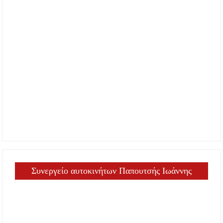
Συνεργείο αυτοκινήτων Παπουτσής Ιωάννης