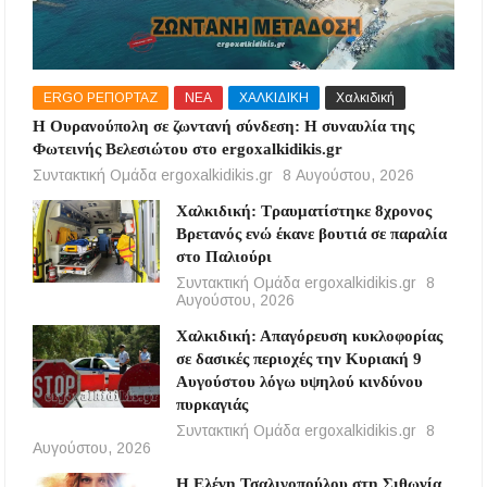
ERGO ΡΕΠΟΡΤΑΖ
ΝΕΑ
ΧΑΛΚΙΔΙΚΗ
Χαλκιδική
Η Ουρανούπολη σε ζωντανή σύνδεση: Η συναυλία της
Φωτεινής Βελεσιώτου στο ergoxalkidikis.gr
Συντακτική Ομάδα ergoxalkidikis.gr
8 Αυγούστου, 2026
Χαλκιδική: Τραυματίστηκε 8χρονος
Βρετανός ενώ έκανε βουτιά σε παραλία
στο Παλιούρι
Συντακτική Ομάδα ergoxalkidikis.gr
8
Αυγούστου, 2026
Χαλκιδική: Απαγόρευση κυκλοφορίας
σε δασικές περιοχές την Κυριακή 9
Αυγούστου λόγω υψηλού κινδύνου
πυρκαγιάς
Συντακτική Ομάδα ergoxalkidikis.gr
8
Αυγούστου, 2026
Η Ελένη Τσαλιγοπούλου στη Σιθωνία