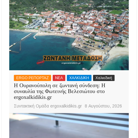
ERGO ΡΕΠΟΡΤΑΖ
ΝΕΑ
ΧΑΛΚΙΔΙΚΗ
Χαλκιδική
Η Ουρανούπολη σε ζωντανή σύνδεση: Η
συναυλία της Φωτεινής Βελεσιώτου στο
ergoxalkidikis.gr
Συντακτική Ομάδα ergoxalkidikis.gr
8 Αυγούστου, 2026