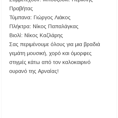
αποχέτευση
Πραβήτας
Χαλκιδική: Νεκρός 69χρονος λουόμενος στην
Τύμπανα: Γιώργος Λιάκος
παραλία Σίβηρης
Πλήκτρα: Νίκος Παπαλάγκας
Διακοπές ρεύματος σε περιοχές της Χαλκιδικής
Βιολί: Νίκος Καζλάρης
– Πότε και πού θα σημειωθούν
Σας περιμένουμε όλους για μια βραδιά
γεμάτη μουσική, χορό και όμορφες
στιγμές κάτω από τον καλοκαιρινό
ουρανό της Αρναίας!