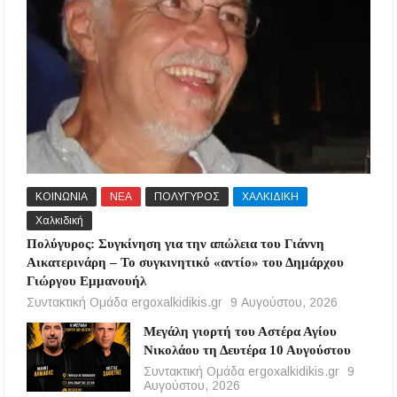
ΚΟΙΝΩΝΙΑ
ΝΕΑ
ΠΟΛΥΓΥΡΟΣ
ΧΑΛΚΙΔΙΚΗ
Χαλκιδική
Πολύγυρος: Συγκίνηση για την απώλεια του Γιάννη
Αικατερινάρη – Το συγκινητικό «αντίο» του Δημάρχου
Γιώργου Εμμανουήλ
Συντακτική Ομάδα ergoxalkidikis.gr
9 Αυγούστου, 2026
Μεγάλη γιορτή του Αστέρα Αγίου
Νικολάου τη Δευτέρα 10 Αυγούστου
Συντακτική Ομάδα ergoxalkidikis.gr
9
Αυγούστου, 2026