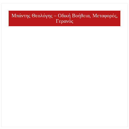
Μπάντης Θεολόγης – Οδική Βοήθεια, Μεταφορές,
Γερανός