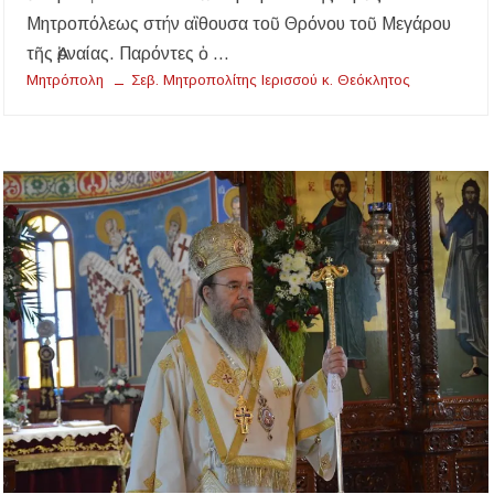
Μητροπόλεως στήν αἲθουσα τοῦ Θρόνου τοῦ Μεγάρου
Λαϊκές μελωδίες στην πλατεία του Πολυγύρου
τῆς Ἀρναίας. Παρόντες ὁ …
με την ορχήστρα «Το Λαϊκόν»
Μητρόπολη
Σεβ. Μητροπολίτης Ιερισσού κ. Θεόκλητος
Υποχρεωτικά μέσω τράπεζας τα ενοίκια από
την 1η Οκτωβρίου 2026 – Τι αλλάζει για
ιδιοκτήτες και ενοικιαστές
Έως 30.000 ευρώ επιδότηση για αγορά
ηλεκτρικού οχήματος – Ποιοι είναι οι
δικαιούχοι
Κυνήγι 2026-2027: Πότε ανοίγει η κυνηγετική
περίοδος και πόσο κοστίζει η άδεια θήρας
ΑΝ.ΕΤ.ΧΑ.: Παρατείνεται η προθεσμία
υποβολής προτάσεων στο πλαίσιο του LEADER
Χαλκιδική: Διάσωση 49χρονης Γερμανίδας σε
δύσβατο σημείο στη Συκιά