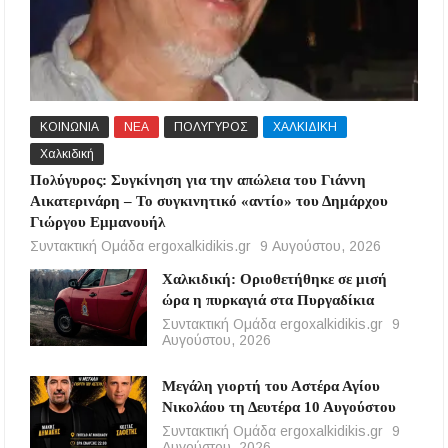
ΚΟΙΝΩΝΙΑ
ΝΕΑ
ΠΟΛΥΓΥΡΟΣ
ΧΑΛΚΙΔΙΚΗ
Χαλκιδική
Πολύγυρος: Συγκίνηση για την απώλεια του Γιάννη
Αικατερινάρη – Το συγκινητικό «αντίο» του Δημάρχου
Γιώργου Εμμανουήλ
Συντακτική Ομάδα ergoxalkidikis.gr
9 Αυγούστου, 2026
Χαλκιδική: Οριοθετήθηκε σε μισή
ώρα η πυρκαγιά στα Πυργαδίκια
Συντακτική Ομάδα ergoxalkidikis.gr
9
Αυγούστου, 2026
Μεγάλη γιορτή του Αστέρα Αγίου
Νικολάου τη Δευτέρα 10 Αυγούστου
Συντακτική Ομάδα ergoxalkidikis.gr
9
Αυγούστου, 2026