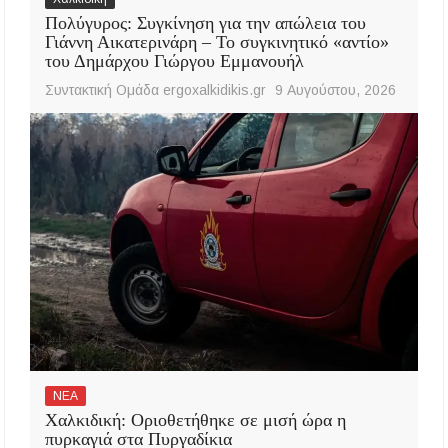
Πολύγυρος: Συγκίνηση για την απώλεια του
Γιάννη Αικατερινάρη – Το συγκινητικό «αντίο»
του Δημάρχου Γιώργου Εμμανουήλ
Συντακτική Ομάδα ergoxalkidikis.gr
9 Αυγούστου, 2026
ΝΕΑ
Χαλκιδική: Οριοθετήθηκε σε μισή ώρα η
πυρκαγιά στα Πυργαδίκια