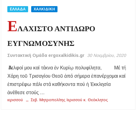
Έλεγχοι σε παραλίες της Χαλκιδικής:
Σφραγίστηκαν πέντε επιχειρήσεις στην
ΕΛΛΑΔΑ
ΧΑΛΚΙΔΙΚΗ
Κασσάνδρα
Ε
ΛΑΧΙΣΤΟ ΑΝΤΙΔΩΡΟ
Χαλκιδική: Νεκρός 68χρονος λουόμενος στην
παραλία της Νέας Ποτίδαιας
ΕΥΓΝΩΜΟΣΥΝΗΣ
Συντακτική Ομάδα ergoxalkidikis.gr
30 Νοεμβρίου, 2020
Ἀδελφοί μου καί τέκνα ἐν Κυρίῳ πολυφίλητα, Μέ τή
Χάρη τοῦ Τρισαγίου Θεοῦ ἀπό σήμερα ἐπανέρχομαι καί
ἐπιστρέφω πάλι στά καθήκοντα πού ἡ Ἐκκλησία
ἀνέθεσε στούς …
ιερισσού
Σεβ. Μητροπολίτης Ιερισσού κ. Θεόκλητος