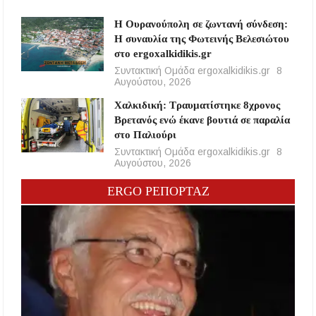
Η Ουρανούπολη σε ζωντανή σύνδεση:
Η συναυλία της Φωτεινής Βελεσιώτου
στο ergoxalkidikis.gr
Συντακτική Ομάδα ergoxalkidikis.gr
8
Αυγούστου, 2026
Χαλκιδική: Τραυματίστηκε 8χρονος
Βρετανός ενώ έκανε βουτιά σε παραλία
στο Παλιούρι
Συντακτική Ομάδα ergoxalkidikis.gr
8
Αυγούστου, 2026
ERGO ΡΕΠΟΡΤΑΖ