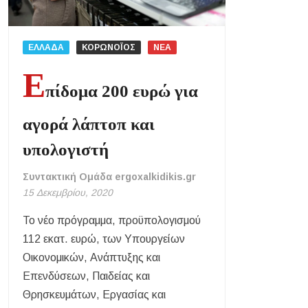
«Τουρισμός για Όλους 2026-2027»: Άνοιξαν οι αιτήσεις – Ποιοι υπ
Αναβαθμίζεται η πρόσβαση στο Δεβελίκι Γοματίου με οδικό έργο 50
ΕΛΛΑΔΑ
ΚΟΡΩΝΟΪΟΣ
ΝΕΑ
Ιωάννης Γιώργος: «Εγκρίθηκε η λειτουργία εκτός έδρας τμήματος Σ.Α
Ε
της δομής»
πίδομα 200 ευρώ για
Η Κεντρική Μακεδονία ανοίγει τον δρόμο του οινοτουρισμού σε Ην
Χαλκιδική: Πυρκαγιά σε γαλλική θαλαμηγό στη Λατούρα Αγίου Νικ
αγορά λάπτοπ και
υπολογιστή
Συντακτική Ομάδα ergoxalkidikis.gr
15 Δεκεμβρίου, 2020
Το νέο πρόγραμμα, προϋπολογισμού
112 εκατ. ευρώ, των Υπουργείων
Οικονομικών, Ανάπτυξης και
Επενδύσεων, Παιδείας και
Θρησκευμάτων, Εργασίας και