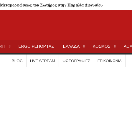
 Μεταμορφώσεως του Σωτήρος στην Παραλία Διονυσίου
ην περιοχή του Πόρτο Καρράς
ΤΟΥ ΣΤΟ ΠΛΑΤΑΝΟΧΩΡΙ ΚΑΙ ΣΤΗ ΣΑΡΑΚΗΝΑ
κού Γυμνασίου Νέας Προποντίδας
ΕΡΓΟΧΑΛΚ
Ειδήσεις και Νέα για την Ελλάδα και τον κόσμο.
ηρη – Τέλος η προληπτική απαγόρευση χρήσης
ΙΚΗ
ERGO ΡΕΠΟΡΤΑΖ
ΕΛΛΑΔΑ
ΚΟΣΜΟΣ
ΑΘΛ
ατος «ΠΡΟΛΑΜΒΑΝΩ» έως το 2030
BLOG
LIVE STREAM
ΦΩΤΟΓΡΑΦΊΕΣ
ΕΠΙΚΟΙΝΩΝΊΑ
από μικροβιολογική επιβάρυνση
ρισμό – Πολύωρη αναμονή και απώλειες στις κρατήσεις
γούνται στις εκκλησίες
μέσα στην εβδομάδα
τών – Στους 43.000 οι συνολικοί ωφελούμενοι
όγραμμα των ιερών ακολουθιών
ή συναυλία στον Πύργο