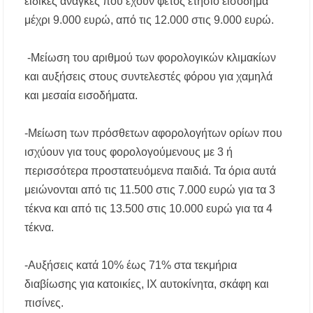
ειδικές ανάγκες που έχουν φέτος ετήσιο εισόδημα
Χαλκιδική: Άμεση η κατάσβεση πυρκαγιάς σε
μέχρι 9.000 ευρώ, από τις 12.000 στις 9.000 ευρώ.
χαμηλή βλάστηση στην περιοχή του Πόρτο
Καρράς
-Μείωση του αριθμού των φορολογικών κλιμακίων
Η ΘΕΙΑ ΜΕΤΑΜΟΡΦΩΣΙΣ ΤΟΥ ΣΩΤΗΡΟΣ
και αυξήσεις στους συντελεστές φόρου για χαμηλά
ΗΜΩΝ ΙΗΣΟΥ ΧΡΙΣΤΟΥ ΣΤΟ
ΠΛΑΤΑΝΟΧΩΡΙ ΚΑΙ ΣΤΗ ΣΑΡΑΚΗΝΑ
και μεσαία εισοδήματα.
-Μείωση των πρόσθετων αφορολογήτων ορίων που
ισχύουν για τους φορολογούμενους με 3 ή
περισσότερα προστατευόμενα παιδιά. Τα όρια αυτά
μειώνονται από τις 11.500 στις 7.000 ευρώ για τα 3
τέκνα και από τις 13.500 στις 10.000 ευρώ για τα 4
τέκνα.
-Αυξήσεις κατά 10% έως 71% στα τεκμήρια
διαβίωσης για κατοικίες, ΙΧ αυτοκίνητα, σκάφη και
πισίνες.