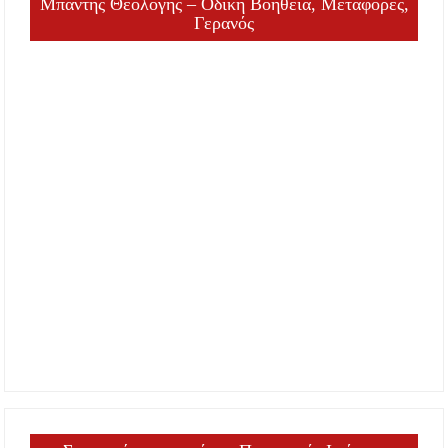
Μπάντης Θεολόγης – Οδική Βοήθεια, Μεταφορές,
Γερανός