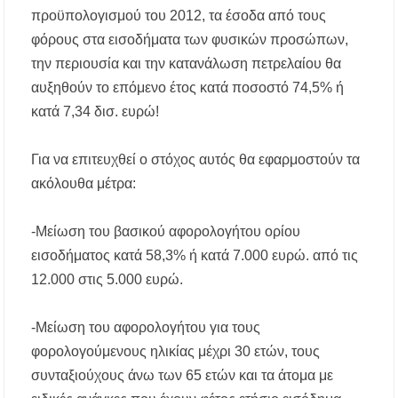
διεκδίκησης του Δήμου Πολυγύρου
προϋπολογισμού του 2012, τα έσοδα από τους
φόρους στα εισοδήματα των φυσικών προσώπων,
Η ΕΥΑΘ επεκτείνεται στη Χαλκιδική – Τι
αλλάζει με τον νέο νόμο για ύδρευση και
την περιουσία και την κατανάλωση πετρελαίου θα
αποχέτευση
αυξηθούν το επόμενο έτος κατά ποσοστό 74,5% ή
κατά 7,34 δισ. ευρώ!
Χαλκιδική: Νεκρός 69χρονος λουόμενος στην
παραλία Σίβηρης
Για να επιτευχθεί ο στόχος αυτός θα εφαρμοστούν τα
Διακοπές ρεύματος σε περιοχές της Χαλκιδικής
ακόλουθα μέτρα:
– Πότε και πού θα σημειωθούν
-Μείωση του βασικού αφορολογήτου ορίου
Νέες χρηματοδοτήσεις από το Πράσινο Ταμείο
για δήμους της Κεντρικής Μακεδονίας
εισοδήματος κατά 58,3% ή κατά 7.000 ευρώ. από τις
12.000 στις 5.000 ευρώ.
Με λαμπρότητα πραγματοποιήθηκε η
πανήγυρη του Παρεκκλησίου Μεταμορφώσεως
του Σωτήρος στην Παραλία Διονυσίου
-Μείωση του αφορολογήτου για τους
φορολογούμενους ηλικίας μέχρι 30 ετών, τους
Έρευνα απαντάει: Πόσο χρόνο κερδίζουμε
υπερβαίνοντας το όριο ταχύτητας;
συνταξιούχους άνω των 65 ετών και τα άτομα με