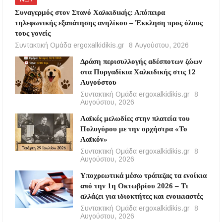
Συναγερμός στον Στανό Χαλκιδικής: Απόπειρα
τηλεφωνικής εξαπάτησης ανηλίκου – Έκκληση προς όλους
τους γονείς
Συντακτική Ομάδα ergoxalkidikis.gr
8 Αυγούστου, 2026
Δράση περισυλλογής αδέσποτων ζώων
στα Πυργαδίκια Χαλκιδικής στις 12
Αυγούστου
Συντακτική Ομάδα ergoxalkidikis.gr
8
Αυγούστου, 2026
Λαϊκές μελωδίες στην πλατεία του
Πολυγύρου με την ορχήστρα «Το
Λαϊκόν»
Συντακτική Ομάδα ergoxalkidikis.gr
8
Αυγούστου, 2026
Υποχρεωτικά μέσω τράπεζας τα ενοίκια
από την 1η Οκτωβρίου 2026 – Τι
αλλάζει για ιδιοκτήτες και ενοικιαστές
Συντακτική Ομάδα ergoxalkidikis.gr
8
Αυγούστου, 2026