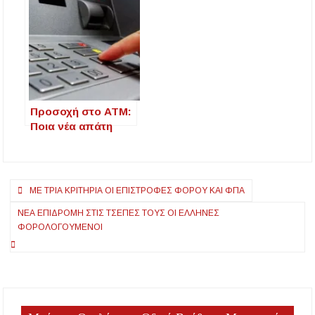
χαράτσια που
Αυγούστου – Ποια
έρχονται
είδη επιτρέπονται,
ποια όχι
Προσοχή στο ΑΤΜ:
Ποια νέα απάτη
κλέβει χρήματα στο
«άψε σβήσε»
Πλοήγηση
ΜΕ ΤΡΊΑ ΚΡΙΤΉΡΙΑ ΟΙ ΕΠΙΣΤΡΟΦΈΣ ΦΌΡΟΥ ΚΑΙ ΦΠΑ
άρθρων
ΝΈΑ ΕΠΙΔΡΟΜΉ ΣΤΙΣ ΤΣΈΠΕΣ ΤΟΥΣ ΟΙ ΈΛΛΗΝΕΣ
ΦΟΡΟΛΟΓΟΎΜΕΝΟΙ