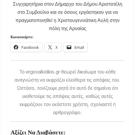
μέσω του προγράμματος «ΠΡΟΛΑΜΒΑΝΩ»
Συγχαρητήρια στον Δήμαρχο του Δήμου Αριστοτέλη
έως το 2030
στο Συμβούλιο και σε όσους εργάστηκαν για να
Σίβηρη Χαλκιδικής: Απαγόρευση χρήσης του
πραγματοποιηθεί η Χριστουγεννιάτικη Αυλή στην
νερού για πόση μετά από μικροβιολογική
πόλη της Αρναίας
επιβάρυνση
Κοινοποιήστε:
Χαλκιδική: Οι ουρές στα σύνορα των Ευζώνων
Facebook
X
Email
«φρενάρουν» τον τουρισμό – Πολύωρη αναμονή
και απώλειες στις κρατήσεις
Μεταμόρφωση του Σωτήρος: Ο συμβολισμός
To ergoxalkidikis.gr θεωρεί δικαίωμα του κάθε
των σταφυλιών που ευλογούνται στις εκκλησίες
αναγνώστη να εκφράζει ελεύθερα τις απόψεις του.
Μουσική Εκδήλωση της Φιλαρμονικής
Ωστόσο, τονίζουμε ρητά ότι αυτό δε σημαίνει ότι
Μεγάλης Παναγίας
υιοθετούμε τις απόψεις αυτές, καθώς αυτές
εκφράζουν τον εκάστοτε χρήστη, σχολιαστή ή
Πτώση στις τιμές των καυσίμων: Κάτω από τα
2 ευρώ η αμόλυβδη μέσα στην εβδομάδα
αρθρογράφο.
ΔΥΠΑ: Νέες 8.000 θέσεις εργασίας για
Αξίζει Να Διαβάσετε:
ανέργους ηλικίας 55 έως 67 ετών – Στους