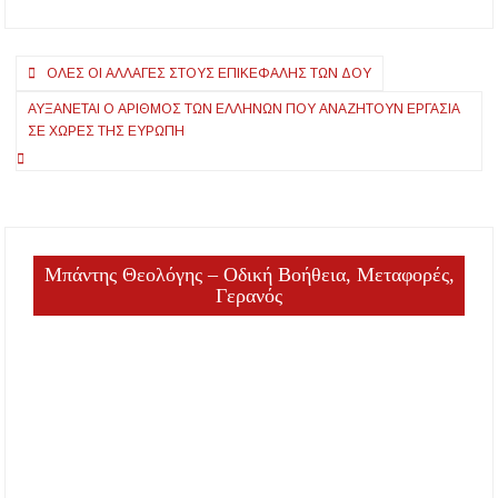
Ουρανούπολης
Πλοήγηση
ΌΛΕΣ ΟΙ ΑΛΛΑΓΈΣ ΣΤΟΥΣ ΕΠΙΚΕΦΑΛΉΣ ΤΩΝ ΔΟΥ
άρθρων
ΑΥΞΆΝΕΤΑΙ Ο ΑΡΙΘΜΌΣ ΤΩΝ ΕΛΛΉΝΩΝ ΠΟΥ ΑΝΑΖΗΤΟΎΝ ΕΡΓΑΣΊΑ
ΣΕ ΧΏΡΕΣ ΤΗΣ ΕΥΡΏΠΗ
Μπάντης Θεολόγης – Οδική Βοήθεια, Μεταφορές,
Γερανός