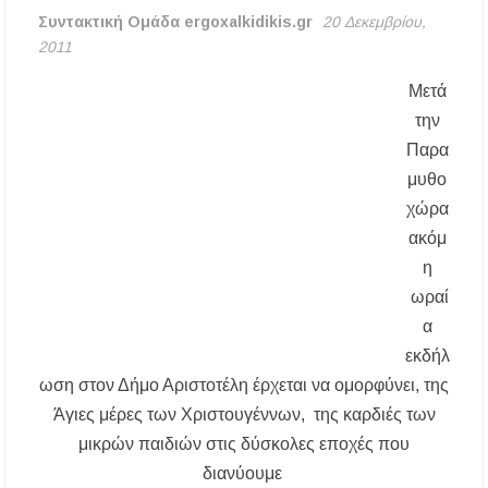
Συντακτική Ομάδα ergoxalkidikis.gr
20 Δεκεμβρίου,
2011
Χαλκιδική: Άμεση η κατάσβεση πυρκαγιάς σε
χαμηλή βλάστηση στην περιοχή του Πόρτο
Καρράς
Μετά
την
Η ΘΕΙΑ ΜΕΤΑΜΟΡΦΩΣΙΣ ΤΟΥ ΣΩΤΗΡΟΣ
Παρα
ΗΜΩΝ ΙΗΣΟΥ ΧΡΙΣΤΟΥ ΣΤΟ
ΠΛΑΤΑΝΟΧΩΡΙ ΚΑΙ ΣΤΗ ΣΑΡΑΚΗΝΑ
μυθο
χώρα
Υπογράφηκε η σύμβαση για την ενεργειακή
ακόμ
αναβάθμιση του Μουσικού Γυμνασίου Νέας
Προποντίδας
η
ωραί
Δήμος Κασσάνδρας: Εντός μικροβιολογικών
α
ορίων το νερό στη Σίβηρη – Τέλος η
προληπτική απαγόρευση χρήσης
εκδήλ
ωση στον Δήμο Αριστοτέλη έρχεται να ομορφύνει, της
Ιερά Πανήγυρις: Κοιμήσεως Θεοτόκου
Άγιες μέρες των Χριστουγέννων, της καρδιές των
Πορταριάς Χαλκιδικής
μικρών παιδιών στις δύσκολες εποχές που
διανύουμε
ΥΓΙΑΙΝΕΙΝ: Δωρεάν προληπτικές εξετάσεις