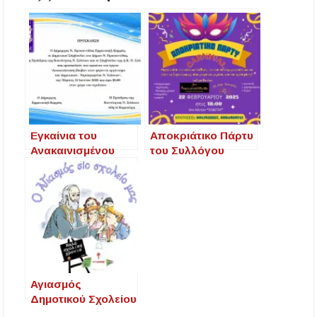
43.000 οι συνολικοί ωφελούμενοι
Δεκαπενταύγουστος 2026 στη Μεγάλη Παναγία
Χαλκιδικής – Το πρόγραμμα των ιερών
ακολουθιών
Η Φωτεινή Βελεσιώτου έρχεται στην
Ουρανούπολη για μια μοναδική συναυλία στον
Πύργο
Εγκαίνια του
Αποκριάτικο Πάρτυ
Ανακαινισμένου
του Συλλόγου
Δημοτικού Σχολείου
Γονέων και
και Νηπιαγωγείου
Κηδεμόνων
Ν. Σιλάτων
Δημοτικού Σχολείου
Αρναίας
Αγιασμός
Δημοτικού Σχολείου
και Νηπιαγωγείου