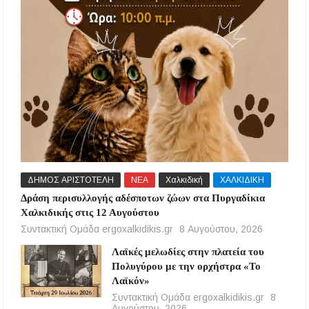
ΔΗΜΟΣ ΑΡΙΣΤΟΤΕΛΗ
ΝΕΑ
Χαλκιδική
ΧΑΛΚΙΔΙΚΗ
Δράση περισυλλογής αδέσποτων ζώων στα Πυργαδίκια
Χαλκιδικής στις 12 Αυγούστου
Συντακτική Ομάδα ergoxalkidikis.gr
8 Αυγούστου, 2026
Λαϊκές μελωδίες στην πλατεία του
Πολυγύρου με την ορχήστρα «Το
Λαϊκόν»
Συντακτική Ομάδα ergoxalkidikis.gr
8
Αυγούστου, 2026