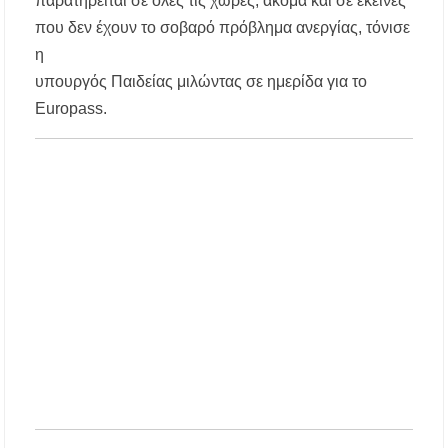
παρατηρείται σε όλες τις χώρες, ακόμα και σε εκείνες
αποχέτευση
που δεν έχουν το σοβαρό πρόβλημα ανεργίας, τόνισε
Χαλκιδική: Νεκρός 69χρονος λουόμενος στην
η
παραλία Σίβηρης
υπουργός Παιδείας μιλώντας σε ημερίδα για το
Europass.
Διακοπές ρεύματος σε περιοχές της Χαλκιδικής
– Πότε και πού θα σημειωθούν
Νέες χρηματοδοτήσεις από το Πράσινο Ταμείο
για δήμους της Κεντρικής Μακεδονίας
Με λαμπρότητα πραγματοποιήθηκε η
πανήγυρη του Παρεκκλησίου Μεταμορφώσεως
του Σωτήρος στην Παραλία Διονυσίου
Έρευνα απαντάει: Πόσο χρόνο κερδίζουμε
υπερβαίνοντας το όριο ταχύτητας;
Χαλκιδική: Άμεση η κατάσβεση πυρκαγιάς σε
χαμηλή βλάστηση στην περιοχή του Πόρτο
Καρράς