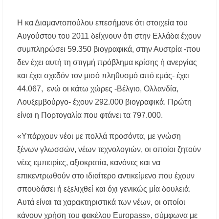
Η ΘΕΙΑ ΜΕΤΑΜΟΡΦΩΣΙΣ ΤΟΥ ΣΩΤΗΡΟΣ
ΗΜΩΝ ΙΗΣΟΥ ΧΡΙΣΤΟΥ ΣΤΟ
Η κα Διαμαντοπούλου επεσήμανε ότι στοιχεία του
ΠΛΑΤΑΝΟΧΩΡΙ ΚΑΙ ΣΤΗ ΣΑΡΑΚΗΝΑ
Αυγούστου του 2011 δείχνουν ότι στην Ελλάδα έχουν
συμπληρώσει 59.350 βιογραφικά, στην Αυστρία -που
Υπογράφηκε η σύμβαση για την ενεργειακή
αναβάθμιση του Μουσικού Γυμνασίου Νέας
δεν έχει αυτή τη στιγμή πρόβλημα κρίσης ή ανεργίας
Προποντίδας
και έχει σχεδόν τον μισό πληθυσμό από εμάς- έχει
44.067, ενώ οι κάτω χώρες -Βέλγιο, Ολλανδία,
Λουξεμβούργο- έχουν 292.000 βιογραφικά. Πρώτη
είναι η Πορτογαλία που φτάνει τα 797.000.
«Υπάρχουν νέοι με πολλά προσόντα, με γνώση
ξένων γλωσσών, νέων τεχνολογιών, οι οποίοι ζητούν
νέες εμπειρίες, αξιοκρατία, κανόνες και να
επικεντρωθούν στο ιδιαίτερο αντικείμενο που έχουν
σπουδάσει ή εξελιχθεί και όχι γενικώς μία δουλειά.
Αυτά είναι τα χαρακτηριστικά των νέων, οι οποίοι
κάνουν χρήση του φακέλου Europass», σύμφωνα με