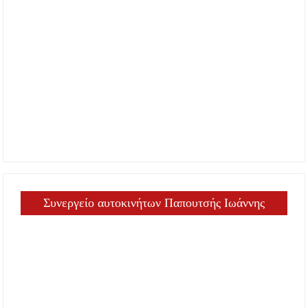
Συνεργείο αυτοκινήτων Παπουτσής Ιωάννης