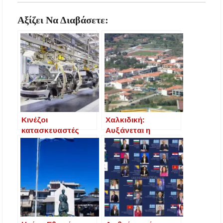
Αξίζει Να Διαβάσετε:
Κινέζοι
Χαλκιδική:
κατασκευαστές
Αυξάνεται η
“κατακτούν” την
επένδυση σε
Ευρώπη: Θα
ακίνητα κυρίως
“πλημμυρίσουν” με
από τους
φτηνά αυτοκίνητα
Βαλκάνιους
την Ευρώπη