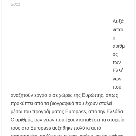
2011
Χαλκιδική: Διάσωση 49χρονης Γερμανίδας σε
δύσβατο σημείο στη Συκιά
Αυξά
νεται
Έλεγχοι σε παραλίες της Χαλκιδικής:
ο
Σφραγίστηκαν πέντε επιχειρήσεις στην
Κασσάνδρα
αριθμ
ός
Χαλκιδική: Νεκρός 68χρονος λουόμενος στην
των
παραλία της Νέας Ποτίδαιας
Ελλή
νων
Χαλκιδική: Πρωταθλήτρια στις καταγγελίες
για παραλίες – Σφραγίσεις και πρόστιμα μετά
που
τους ελέγχους
αναζητούν εργασία σε χώρες της Ευρώπης, όπως
Εγκρίθηκε η λειτουργία τμήματος της Σ.Α.Ε.Κ.
προκύπτει από τα βιογραφικά που έχουν σταλεί
Μουδανιών στον Πολύγυρο– Δικαίωση της
μέσω του προγράμματος Europass, από την Ελλάδα.
διεκδίκησης του Δήμου Πολυγύρου
Ο αριθμός των νέων που έχουν καταθέσει τα στοιχεία
Η ΕΥΑΘ επεκτείνεται στη Χαλκιδική – Τι
τους στο Europass αυξήθηκε πολύ κι αυτό
αλλάζει με τον νέο νόμο για ύδρευση και