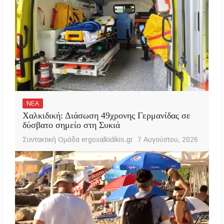
ΝΕΑ
Χαλκιδική: Διάσωση 49χρονης Γερμανίδας σε
δύσβατο σημείο στη Συκιά
Συντακτική Ομάδα ergoxalkidikis.gr
7 Αυγούστου, 2026