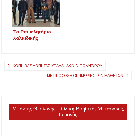
Το Επιμελητήριο
Χαλκιδικής
Συμμετέχει στη 2η
Διακρατική
Συνάντηση του
Πλοήγηση
Ευρωπαϊκού
ΚΟΠΗ ΒΑΣΙΛΟΠΗΤΑΣ ΥΠΑΛΛΗΛΩΝ Δ. ΠΟΛΥΓΥΡΟΥ
Έργου
άρθρων
ΜΕ ΠΡΟΣΟΧΉ ΟΙ ΤΙΜΩΡΊΕΣ ΤΩΝ ΜΑΘΗΤΏΝ
“GreenHost” στο
Πόρτο
Μπάντης Θεολόγης – Οδική Βοήθεια, Μεταφορές,
Γερανός