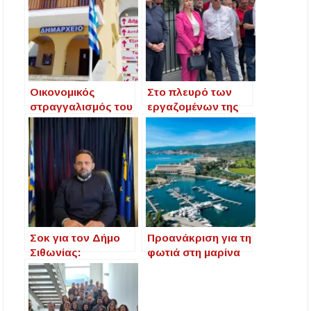
Οικονομικός
Στο πλευρό των
στραγγαλισμός του
εργαζομένων της
Δήμου Σιθωνίας
ΔΟΥ Πολυγύρου
από την διοίκηση
Διοίκηση και
του Πόρτο Καρράς
Δημοτικό
– Κινητοποιήσεις
Συμβούλιο
και λαϊκή
συνέλευση
Σοκ για τον Δήμο
Προανάκριση για τη
Σιθωνίας:
φωτιά στη μαρίνα
Κατασχετήριο
του Πόρτο Καρράς
389.000 ευρώ από
στη Χαλκιδική
το Πόρτο Καρράς