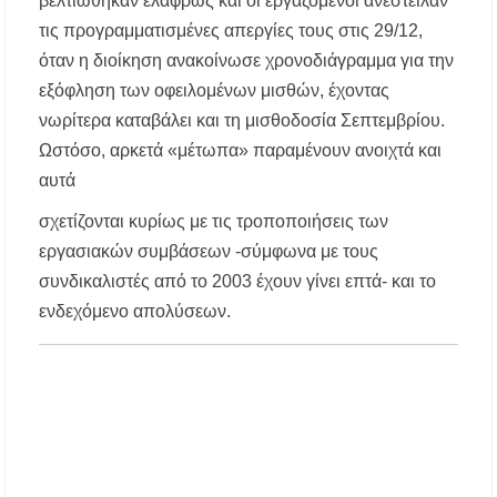
βελτιώθηκαν ελαφρώς και οι εργαζόμενοι ανέστειλαν
τις προγραμματισμένες απεργίες τους στις 29/12,
Χαλκιδική: Άμεση η κατάσβεση πυρκαγιάς σε
χαμηλή βλάστηση στην περιοχή του Πόρτο
όταν η διοίκηση ανακοίνωσε χρονοδιάγραμμα για την
Καρράς
εξόφληση των οφειλομένων μισθών, έχοντας
νωρίτερα καταβάλει και τη μισθοδοσία Σεπτεμβρίου.
Η ΘΕΙΑ ΜΕΤΑΜΟΡΦΩΣΙΣ ΤΟΥ ΣΩΤΗΡΟΣ
ΗΜΩΝ ΙΗΣΟΥ ΧΡΙΣΤΟΥ ΣΤΟ
Ωστόσο, αρκετά «μέτωπα» παραμένουν ανοιχτά και
ΠΛΑΤΑΝΟΧΩΡΙ ΚΑΙ ΣΤΗ ΣΑΡΑΚΗΝΑ
αυτά
Υπογράφηκε η σύμβαση για την ενεργειακή
σχετίζονται κυρίως με τις τροποποιήσεις των
αναβάθμιση του Μουσικού Γυμνασίου Νέας
εργασιακών συμβάσεων -σύμφωνα με τους
Προποντίδας
συνδικαλιστές από το 2003 έχουν γίνει επτά- και το
Δήμος Κασσάνδρας: Εντός μικροβιολογικών
ενδεχόμενο απολύσεων.
ορίων το νερό στη Σίβηρη – Τέλος η
προληπτική απαγόρευση χρήσης
Ιερά Πανήγυρις: Κοιμήσεως Θεοτόκου
Πορταριάς Χαλκιδικής
ΥΓΙΑΙΝΕΙΝ: Δωρεάν προληπτικές εξετάσεις
μέσω του προγράμματος «ΠΡΟΛΑΜΒΑΝΩ»