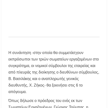
έως το 2030
Σίβηρη Χαλκιδικής: Απαγόρευση χρήσης του
νερού για πόση μετά από μικροβιολογική
επιβάρυνση
Χαλκιδική: Οι ουρές στα σύνορα των Ευζώνων
«φρενάρουν» τον τουρισμό – Πολύωρη αναμονή
και απώλειες στις κρατήσεις
Η συνάντηση -στην οποία θα συμμετάσχουν
εκπρόσωποι των τριών σωματείων εργαζομένων στο
συγκρότημα, οι νομικοί σύμβουλοι της εταιρείας και
από πλευράς της διοίκησης ο διευθύνων σύμβουλος,
Β. Βασιλάκης και ο αναπληρωτής γενικός
διευθυντής, Χ. Ζήκος- θα ξεκινήσει στις 6 το
απόγευμα.
Όπως δήλωσε ο πρόεδρος του ενός εκ των
Σωματείων Εργαζομένων, Γιώργος Τούμπας, η