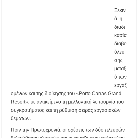
διεκδίκησης του Δήμου Πολυγύρου
Ξεκιν
ά η
Η ΕΥΑΘ επεκτείνεται στη Χαλκιδική – Τι
αλλάζει με τον νέο νόμο για ύδρευση και
διαδι
αποχέτευση
κασία
διαβο
Χαλκιδική: Νεκρός 69χρονος λουόμενος στην
παραλία Σίβηρης
ύλευ
σης
Διακοπές ρεύματος σε περιοχές της Χαλκιδικής
μεταξ
– Πότε και πού θα σημειωθούν
ύ των
Νέες χρηματοδοτήσεις από το Πράσινο Ταμείο
εργαζ
για δήμους της Κεντρικής Μακεδονίας
ομένων και της διοίκησης του «Porto Carras Grand
Resort», με αντικείμενο τη μελλοντική λειτουργία του
Με λαμπρότητα πραγματοποιήθηκε η
πανήγυρη του Παρεκκλησίου Μεταμορφώσεως
συγκροτήματος και τη ρύθμιση σειράς εργασιακών
του Σωτήρος στην Παραλία Διονυσίου
θεμάτων.
Έρευνα απαντάει: Πόσο χρόνο κερδίζουμε
Πριν την Πρωτοχρονιά, οι σχέσεις των δύο πλευρών
υπερβαίνοντας το όριο ταχύτητας;