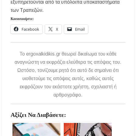
αποχέτευση
εξυπηρετούνται από τα υπόλοιπα υποκαταστήματα
των Τραπεζών.
Χαλκιδική: Νεκρός 69χρονος λουόμενος στην
Κοινοποιήστε:
παραλία Σίβηρης
Facebook
X
Email
Διακοπές ρεύματος σε περιοχές της Χαλκιδικής
– Πότε και πού θα σημειωθούν
To ergoxalkidikis.gr θεωρεί δικαίωμα του κάθε
Νέες χρηματοδοτήσεις από το Πράσινο Ταμείο
για δήμους της Κεντρικής Μακεδονίας
αναγνώστη να εκφράζει ελεύθερα τις απόψεις του.
Ωστόσο, τονίζουμε ρητά ότι αυτό δε σημαίνει ότι
Με λαμπρότητα πραγματοποιήθηκε η
υιοθετούμε τις απόψεις αυτές, καθώς αυτές
πανήγυρη του Παρεκκλησίου Μεταμορφώσεως
του Σωτήρος στην Παραλία Διονυσίου
εκφράζουν τον εκάστοτε χρήστη, σχολιαστή ή
αρθρογράφο.
Έρευνα απαντάει: Πόσο χρόνο κερδίζουμε
υπερβαίνοντας το όριο ταχύτητας;
Αξίζει Να Διαβάσετε:
Χαλκιδική: Άμεση η κατάσβεση πυρκαγιάς σε
χαμηλή βλάστηση στην περιοχή του Πόρτο
Καρράς