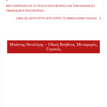
Πλοήγηση
ΝΈΑ ΠΑΡΆΤΑΣΗ ΓΙΑ ΤΑ ΤΈΛΗ ΚΥΚΛΟΦΟΡΊΑΣ ΚΑΙ ΤΗΝ ΚΑΤΆΘΕΣΗ
άρθρων
ΠΙΝΑΚΊΔΩΝ ΚΥΚΛΟΦΟΡΊΑΣ,
ΞΑΝΆ ΣΕ ΛΕΙΤΟΥΡΓΊΑ ΑΠΌ ΑΎΡΙΟ ΤΟ ΜΑΚΕΔΟΝΊΑ ΠΑΛΛΆΣ
Μπάντης Θεολόγης – Οδική Βοήθεια, Μεταφορές,
Γερανός