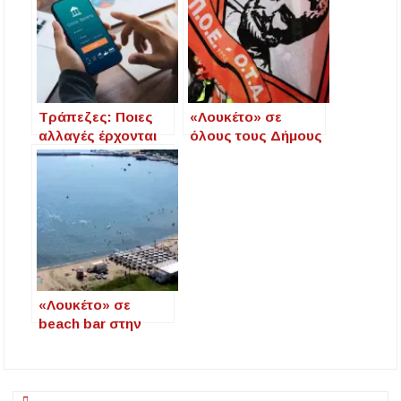
Η ΘΕΙΑ ΜΕΤΑΜΟΡΦΩΣΙΣ ΤΟΥ ΣΩΤΗΡΟΣ
ΗΜΩΝ ΙΗΣΟΥ ΧΡΙΣΤΟΥ ΣΤΟ
ΠΛΑΤΑΝΟΧΩΡΙ ΚΑΙ ΣΤΗ ΣΑΡΑΚΗΝΑ
Υπογράφηκε η σύμβαση για την ενεργειακή
αναβάθμιση του Μουσικού Γυμνασίου Νέας
Τράπεζες: Ποιες
«Λουκέτο» σε
Προποντίδας
αλλαγές έρχονται
όλους τους Δήμους
στις online
βάζει η ΠΟΕ-ΟΤΑ
συναλλαγές
στις 21 Μαρτίου
«Λουκέτο» σε
beach bar στην
Τορώνη Χαλκιδικής