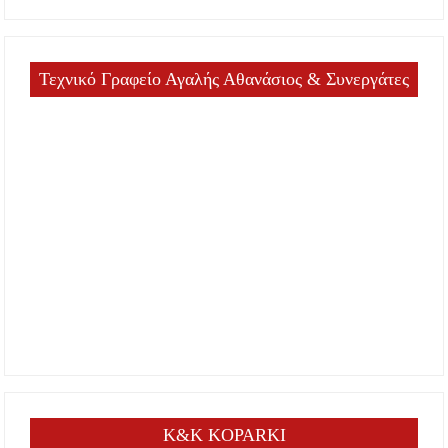
Τεχνικό Γραφείο Αγαλής Αθανάσιος & Συνεργάτες
K&K KOPARKI