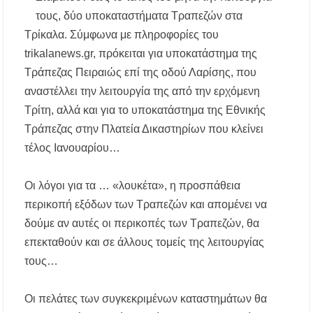
τους, δύο υποκαταστήματα Τραπεζών στα
Τρίκαλα.
Σύμφωνα με πληροφορίες του
Χαλκιδική: Διάσωση 49χρονης Γερμανίδας σε
δύσβατο σημείο στη Συκιά
trikalanews.gr, πρόκειται για υποκατάστημα της
Τράπεζας Πειραιώς επί της οδού Λαρίσης, που
Έλεγχοι σε παραλίες της Χαλκιδικής:
Σφραγίστηκαν πέντε επιχειρήσεις στην
αναστέλλει την λειτουργία της από την ερχόμενη
Κασσάνδρα
Τρίτη, αλλά και για το υποκατάστημα της Εθνικής
Τράπεζας στην Πλατεία Δικαστηρίων που κλείνει
Χαλκιδική: Νεκρός 68χρονος λουόμενος στην
παραλία της Νέας Ποτίδαιας
τέλος Ιανουαρίου…
Χαλκιδική: Πρωταθλήτρια στις καταγγελίες
Οι λόγοι για τα … «λουκέτα», η προσπάθεια
για παραλίες – Σφραγίσεις και πρόστιμα μετά
τους ελέγχους
περικοπή εξόδων των Τραπεζών και απομένει να
δούμε αν αυτές οι περικοπές των Τραπεζών, θα
Εγκρίθηκε η λειτουργία τμήματος της Σ.Α.Ε.Κ.
επεκταθούν και σε άλλους τομείς της λειτουργίας
Μουδανιών στον Πολύγυρο– Δικαίωση της
διεκδίκησης του Δήμου Πολυγύρου
τους…
Η ΕΥΑΘ επεκτείνεται στη Χαλκιδική – Τι
Οι πελάτες των συγκεκριμένων καταστημάτων θα
αλλάζει με τον νέο νόμο για ύδρευση και