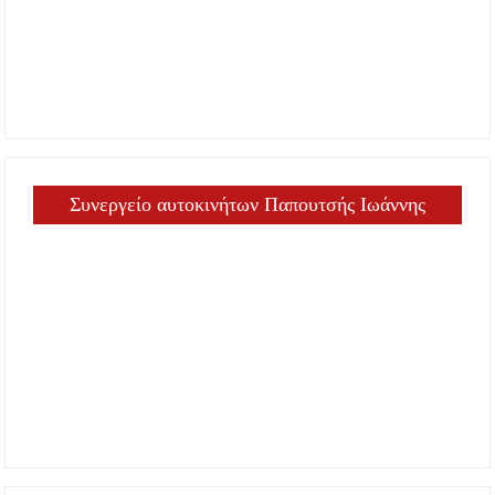
Συνεργείο αυτοκινήτων Παπουτσής Ιωάννης