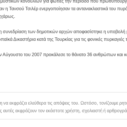
 μυστικών κονδυλίων για φωτιές την περίοδο που πρωθυπουργ
ΣΧΕΔΙΟ ΓΙΑ ΤΗ ΔΙΑΒΡΩΣΗ, ΟΧΙ ΑΠΟΣΠΑΣΜΑΤΙΚΕΣ ΠΑΡΕΜΒΑΣ
αν η Τανσού Τσιλέρ ενεργοποίησαν τα αντανακλαστικά του πυ
σεις εργασίας στον Δήμο Αριστοτέλη – Ποιες ειδικότητες ζητούνται
αχάρως.
ου να οδηγήσει τζετ σκι
τη συνεδρίαση των δημοτικών αρχών αποφασίστηκε η υποβολή
ίστες πριν τις 8 το βράδυ
αϊκά Δικαστήρια κατά της Τουρκίας για τις φονικές πυρκαγιές 
0 ευρώ
τον Αύγουστο του 2007 προκάλεσε το θάνατο 36 ανθρώπων και 
η να εκφράζει ελεύθερα τις απόψεις του. Ωστόσο, τονίζουμε ρητ
αθώς αυτές εκφράζουν τον εκάστοτε χρήστη, σχολιαστή ή αρθρογρ