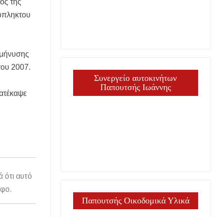
ός της
ΕΙΣ
ρόπληκτου
 μήνυσης
του 2007.
Συνεργείο αυτοκινήτων
Παπουτσής Ιωάννης
κατέκαψε
ά ότι αυτό
άφο.
Παπουτσής Οικοδομικά Υλικά