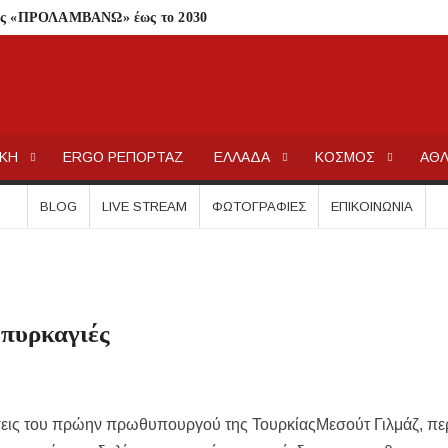
ατος «ΠΡΟΛΑΜΒΑΝΩ» έως το 2030
από μικροβιολογική επιβάρυνση
ρισμό – Πολύωρη αναμονή και απώλειες στις κρατήσεις
γούνται στις εκκλησίες
ΕΡΓΟΧΑΛΚ
Ειδήσεις και Νέα για την Ελλάδα και τον κόσμο.
ΙΚΗ
ERGO ΡΕΠΟΡΤΑΖ
ΕΛΛΑΔΑ
ΚΟΣΜΟΣ
ΑΘΛ
μέσα στην εβδομάδα
τών – Στους 43.000 οι συνολικοί ωφελούμενοι
BLOG
LIVE STREAM
ΦΩΤΟΓΡΑΦΊΕΣ
ΕΠΙΚΟΙΝΩΝΊΑ
όγραμμα των ιερών ακολουθιών
ή συναυλία στον Πύργο
οβάλλουν σήμερα αίτηση ανά ΑΦΜ
0.000 €
 πυρκαγιές
.Ε.Κ. στον Πολύγυρο – Ένα σημαντικό βήμα για την πλήρη επαναλειτου
ωμένο Βασίλειο και Αυστραλία
εις του πρώην πρωθυπουργού της Τουρκίας
Μεσούτ Γιλμάζ
, πε
ολάου – Άμεση κινητοποίηση Λιμενικού και Πυροσβεστικής