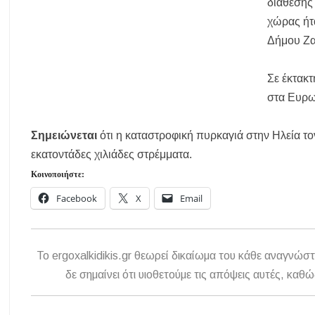
διάθεσης
ΑΠ. ΠΑΝΑΣ: «Η ΧΑΛΚΙΔΙΚΗ ΧΡΕΙΑΖΕΤΑΙ ΟΛΟΚΛΗΡΩΜΕΝΟ 
χώρας ήτ
Το πρώτο Puppy Yoga έρχεται στην Χαλκιδική!
Ανοίγουν 40 θέ
Δήμου Ζ
Χαλκιδική: Συνελήφθη 46χρονος επειδή επέτρεψε στον ανήλικο γιο τ
Σε έκτακ
Η γενιά των 45+ επιστρέφει στα μπαρ: Το νέο κοινό που γεμίζει τις π
στα Ευρωπ
Βαριές καμπάνες για ιδιοκτήτες σκύλων χωρίς λουρί – Πρόστιμα 30
Σημειώνεται
ότι η καταστροφική πυρκαγιά στην Ηλεία 
εκατοντάδες χιλιάδες στρέμματα.
Κοινοποιήστε:
Facebook
X
Email
To ergoxalkidikis.gr θεωρεί δικαίωμα του κάθε αναγνώστ
δε σημαίνει ότι υιοθετούμε τις απόψεις αυτές, κ