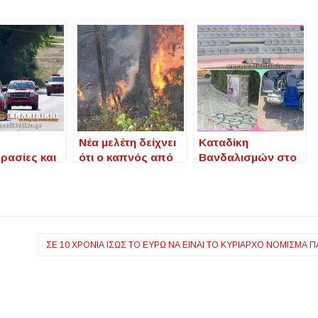
Νέα μελέτη δείχνει
Καταδίκη
ρασίες και
ότι ο καπνός από
Βανδαλισμών στο
ς:
δασικές πυρκαγιές
Αμφιθέατρο Ν.
οποίηση για
είναι 14 φορές πιο
Μουδανιών –
ές και
επικίνδυνος από
Μήνυση από τον
 Συνέπειες
ό,τι πιστεύαμε
Δήμο και Έκκληση
για Επαγρύπνηση
ΣΕ 10 ΧΡΌΝΙΑ ΊΣΩΣ ΤΟ ΕΥΡΏ ΝΑ ΕΊΝΑΙ ΤΟ ΚΥΡΊΑΡΧΟ ΝΌΜΙΣΜΑ 