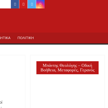
facebook
youtube
twitter
instagram
ΙΔΙΚΗΣ
ΗΤΙΚΑ
ΠΟΛΙΤΙΚΗ
Μπάντης Θεολόγης – Οδική
Βοήθεια, Μεταφορές, Γερανός
ργία
ρί