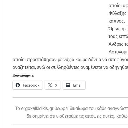
οποίοι α
Μουσική Εκδήλωση της Φιλαρμονικής Μεγάλης Παναγίας
Φύλαξης σ
Πτώση στις τιμές των καυσίμων: Κάτω από τα 2 ευρώ η αμόλυβδη 
καπνός.
ΔΥΠΑ: Νέες 8.000 θέσεις εργασίας για ανέργους ηλικίας 55 έως 67 ε
Όμως η ελ
Δεκαπενταύγουστος 2026 στη Μεγάλη Παναγία Χαλκιδικής – Το πρ
τους επτά
Η Φωτεινή Βελεσιώτου έρχεται στην Ουρανούπολη για μια μοναδικ
Άνδρες τ
Αστυνομι
οποίοι προσπάθησαν με νύχια και με δόντια να αποφύγου
αναζητείται, ενώ οι συλληφθέντες αναμένεται να οδηγη
Κοινοποιήστε:
Facebook
X
Email
To ergoxalkidikis.gr θεωρεί δικαίωμα του κάθε αναγνώστ
δε σημαίνει ότι υιοθετούμε τις απόψεις αυτές, κ