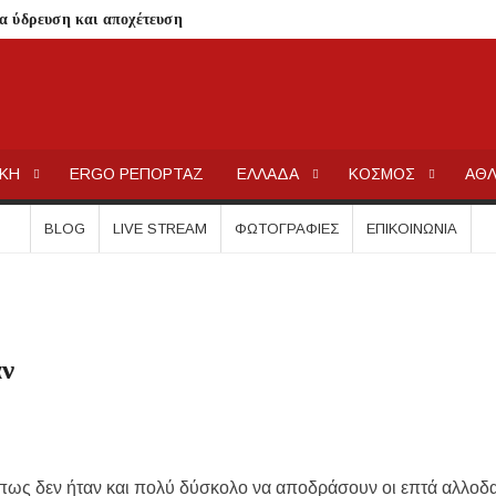
ια ύδρευση και αποχέτευση
σημειωθούν
ρικής Μακεδονίας
ΕΡΓΟΧΑΛΚ
Ειδήσεις και Νέα για την Ελλάδα και τον κόσμο.
 Μεταμορφώσεως του Σωτήρος στην Παραλία Διονυσίου
ΙΚΗ
ERGO ΡΕΠΟΡΤΑΖ
ΕΛΛΑΔΑ
ΚΟΣΜΟΣ
ΑΘΛ
χύτητας;
ην περιοχή του Πόρτο Καρράς
BLOG
LIVE STREAM
ΦΩΤΟΓΡΑΦΊΕΣ
ΕΠΙΚΟΙΝΩΝΊΑ
ΤΟΥ ΣΤΟ ΠΛΑΤΑΝΟΧΩΡΙ ΚΑΙ ΣΤΗ ΣΑΡΑΚΗΝΑ
κού Γυμνασίου Νέας Προποντίδας
ηρη – Τέλος η προληπτική απαγόρευση χρήσης
αν
ατος «ΠΡΟΛΑΜΒΑΝΩ» έως το 2030
από μικροβιολογική επιβάρυνση
ρισμό – Πολύωρη αναμονή και απώλειες στις κρατήσεις
γούνται στις εκκλησίες
 πως δεν ήταν και πολύ δύσκολο να αποδράσουν οι επτά αλλοδα