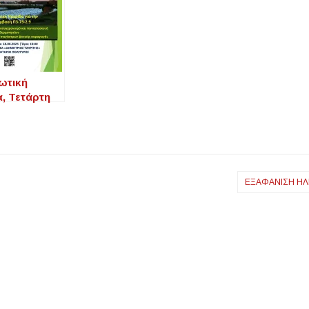
ωτική
, Τετάρτη
025, για την
αση Π3-73-
νδύσεις για
συγχρονισμό
 κατασκευή
ΕΞΑΦΑΝΙΣΗ ΗΛ
ηπίων και
ελάσιμων
στρων
ς
ωγής