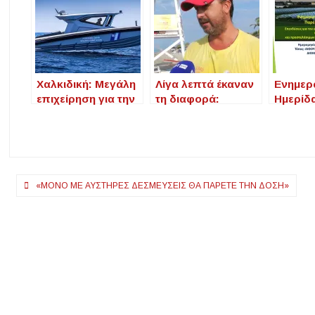
Χαλκιδική: Μεγάλη
Λίγα λεπτά έκαναν
Ενημερ
επιχείρηση για την
τη διαφορά:
Ημερίδα
ανεύρεση δύο
Ναυαγοσώστης
18.06.2
ατόμων που
σώζει ζωή στη
Παρέμβ
έκαναν όρθια
Σωζόπολη
2.9 Επε
σανίδα sup στη
τον εκ
Βουρβουρού
και την
Πλοήγηση
«ΜΌΝΟ ΜΕ ΑΥΣΤΗΡΈΣ ΔΕΣΜΕΎΣΕΙΣ ΘΑ ΠΆΡΕΤΕ ΤΗΝ ΔΌΣΗ»
θερμοκ
προσπ
άρθρων
στεγά
φυτική
παραγ