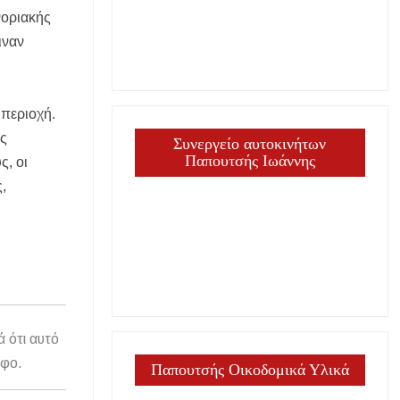
νοριακής
ιναν
 περιοχή.
ης
Συνεργείο αυτοκινήτων
Παπουτσής Ιωάννης
, οι
,
ά ότι αυτό
άφο.
Παπουτσής Οικοδομικά Υλικά