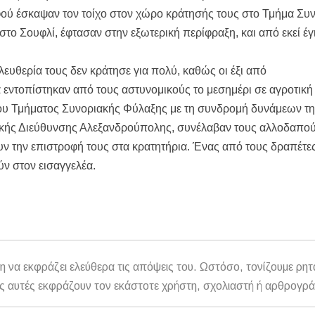
φού έσκαψαν τον τοίχο στον χώρο κράτησής τους στο Τμήμα Συ
το Σουφλί, έφτασαν στην εξωτερική περίφραξη, και από εκεί έγ
μέσα στην εβδομάδα
τών – Στους 43.000 οι συνολικοί ωφελούμενοι
ευθερία τους δεν κράτησε για πολύ, καθώς οι έξι από
όγραμμα των ιερών ακολουθιών
 εντοπίστηκαν από τους αστυνομικούς το μεσημέρι σε αγροτική
ή συναυλία στον Πύργο
ου Τμήματος Συνοριακής Φύλαξης με τη συνδρομή δυνάμεων τ
κής Διεύθυνσης Αλεξανδρούπολης, συνέλαβαν τους αλλοδαπούς
ν την επιστροφή τους στα κρατητήρια. Ένας από τους δραπέτες
θούν στον εισαγγελέα.
η να εκφράζει ελεύθερα τις απόψεις του. Ωστόσο, τονίζουμε ρητ
αθώς αυτές εκφράζουν τον εκάστοτε χρήστη, σχολιαστή ή αρθρογρ