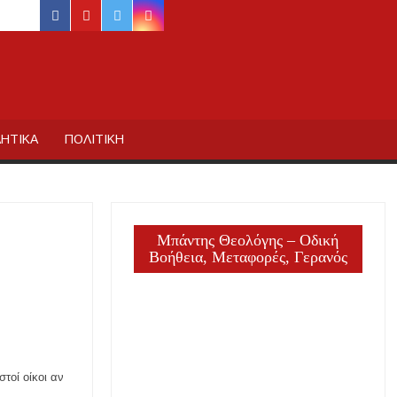
facebook
youtube
twitter
instagram
ΙΔΙΚΗΣ
ΗΤΙΚΑ
ΠΟΛΙΤΙΚΗ
ργία
Μπάντης Θεολόγης – Οδική
Βοήθεια, Μεταφορές, Γερανός
ΕΙΣ
τοί οίκοι αν