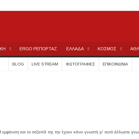
μέσα στην εβδομάδα
τών – Στους 43.000 οι συνολικοί ωφελούμενοι
όγραμμα των ιερών ακολουθιών
ΕΡΓΟΧΑΛΚ
Ειδήσεις και Νέα για την Ελλάδα και τον κόσμο.
ή συναυλία στον Πύργο
ΙΚΗ
ERGO ΡΕΠΟΡΤΑΖ
ΕΛΛΑΔΑ
ΚΟΣΜΟΣ
ΑΘΛ
οβάλλουν σήμερα αίτηση ανά ΑΦΜ
0.000 €
BLOG
LIVE STREAM
ΦΩΤΟΓΡΑΦΊΕΣ
ΕΠΙΚΟΙΝΩΝΊΑ
.Ε.Κ. στον Πολύγυρο – Ένα σημαντικό βήμα για την πλήρη επαναλειτου
ωμένο Βασίλειο και Αυστραλία
ολάου – Άμεση κινητοποίηση Λιμενικού και Πυροσβεστικής
ΣΧΕΔΙΟ ΓΙΑ ΤΗ ΔΙΑΒΡΩΣΗ, ΟΧΙ ΑΠΟΣΠΑΣΜΑΤΙΚΕΣ ΠΑΡΕΜΒΑΣ
σεις εργασίας στον Δήμο Αριστοτέλη – Ποιες ειδικότητες ζητούνται
ου να οδηγήσει τζετ σκι
 εμφάνιση και το σεξαπίλ της την έχουν κάνει γνωστή γι’ αυτό άλλωστε γνωσ
ίστες πριν τις 8 το βράδυ