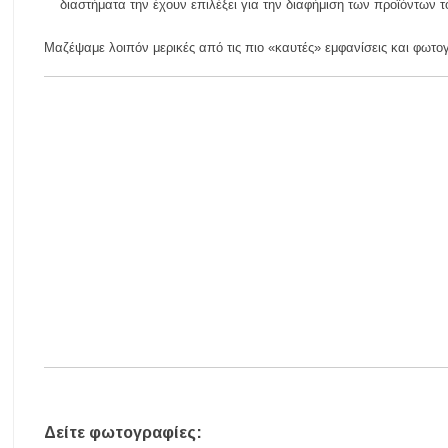
διαστήματα την έχουν επιλέξει για την διαφήμιση των προϊόντων τ
Βαριές καμπάνες για ιδιοκτήτες σκύλων χωρίς λουρί – Πρόστιμα 30
Μαζέψαμε λοιπόν μερικές από τις πιο «καυτές» εμφανίσεις και φωτο
Έως 500€ τον μήνα για τη φροντίδα βρεφών: Ποιοι γονείς μπορούν 
Δήμος Αριστοτέλη: «Η αντιπολίτευση καταφεύγει σε κινήσεις εντυπ
Πετροκέρασα: Δράση αγωγής υγείας με έμφαση στην πρόληψη και τ
Καιρός: Αλλάζει το σκηνικό πριν τον Δεκαπενταύγουστο – Τι δείχνουν
Δείτε φωτογραφίες: