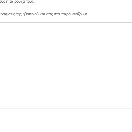
ους ή τα ρούχα τους.
0 ευρώ
γραφίσεις της ηθοποιού και σας στα παρουσιάζουμε.
να λάβουν voucher από τη δράση «Νταντάδες της Γειτονιάς»
ωσιασμού και αυτοδιαψεύδεται»
ην υγεία της γυναίκας
 οι τελευταίες εκτιμήσεις