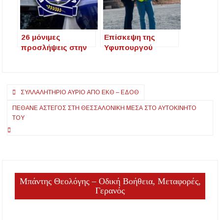
συνανθρώπους
μας
26 μόνιμες
Επίσκεψη της
προσλήψεις στην
Υφυπουργού
Ελληνική
Περιβάλλοντος και
Αστυνομία – Έως
Ενέργειας στο
πότε οι αιτήσεις
μεταλλευτικό έργο
Πλοήγηση
των Σκουριών
ΣΥΛΛΑΛΗΤΉΡΙΟ ΑΎΡΙΟ ΑΠΌ ΕΚΘ – ΕΔΟΘ
άρθρων
ΠΈΘΑΝΕ ΆΣΤΕΓΟΣ ΣΤΗ ΘΕΣΣΑΛΟΝΊΚΗ ΜΈΣΑ ΣΤΟ ΑΥΤΟΚΊΝΗΤΌ
ΤΟΥ
Μπάντης Θεολόγης – Οδική Βοήθεια, Μεταφορές,
Γερανός