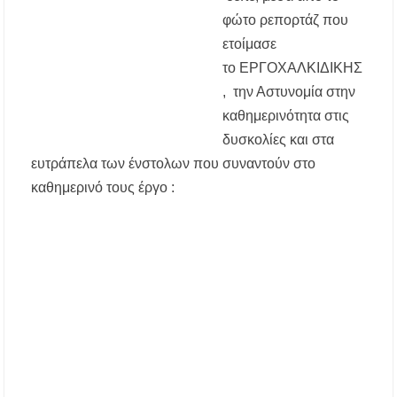
Δήμος Κασσάνδρας: Εντός μικροβιολογικών
φώτο ρεπορτάζ που
ορίων το νερό στη Σίβηρη – Τέλος η
προληπτική απαγόρευση χρήσης
ετοίμασε
το ΕΡΓΟΧΑΛΚΙΔΙΚΗΣ
Ιερά Πανήγυρις: Κοιμήσεως Θεοτόκου
, την Αστυνομία στην
Πορταριάς Χαλκιδικής
καθημερινότητα στις
δυσκολίες και στα
ΥΓΙΑΙΝΕΙΝ: Δωρεάν προληπτικές εξετάσεις
μέσω του προγράμματος «ΠΡΟΛΑΜΒΑΝΩ»
ευτράπελα των ένστολων που συναντούν στο
έως το 2030
καθημερινό τους έργο :
Σίβηρη Χαλκιδικής: Απαγόρευση χρήσης του
νερού για πόση μετά από μικροβιολογική
επιβάρυνση
Χαλκιδική: Οι ουρές στα σύνορα των Ευζώνων
«φρενάρουν» τον τουρισμό – Πολύωρη αναμονή
και απώλειες στις κρατήσεις
Μεταμόρφωση του Σωτήρος: Ο συμβολισμός
των σταφυλιών που ευλογούνται στις εκκλησίες