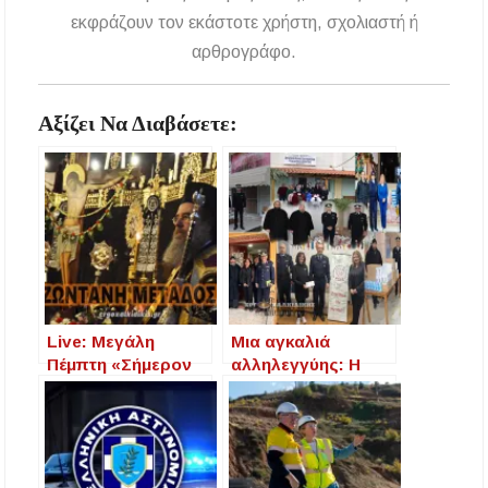
εκφράζουν τον εκάστοτε χρήστη, σχολιαστή ή
αρθρογράφο.
Αξίζει Να Διαβάσετε:
Live: Μεγάλη
Μια αγκαλιά
Πέμπτη «Σήμερον
αλληλεγγύης: Η
κρεμάται επί ξύλου
Αστυνομία
ο εν ύδασι την γην
Κεντρικής
κρεμάσας»
Μακεδονίας
στέκεται δίπλα
στους