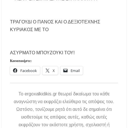
Χαλκιδική: Άμεση η κατάσβεση πυρκαγιάς σε
χαμηλή βλάστηση στην περιοχή του Πόρτο
ΤΡΑΓΟΥΔΙ Ο ΠΑΝΟΣ ΚΑΙ Ο ΔΕΞΙΟΤΕΧΝΗΣ
Καρράς
ΚΥΡΙΑΚΟΣ ΜΕ ΤΟ
Η ΘΕΙΑ ΜΕΤΑΜΟΡΦΩΣΙΣ ΤΟΥ ΣΩΤΗΡΟΣ
ΗΜΩΝ ΙΗΣΟΥ ΧΡΙΣΤΟΥ ΣΤΟ
ΠΛΑΤΑΝΟΧΩΡΙ ΚΑΙ ΣΤΗ ΣΑΡΑΚΗΝΑ
ΑΣΥΡΜΑΤΟ ΜΠΟΥΖΟΥΚΙ ΤΟΥ!
Υπογράφηκε η σύμβαση για την ενεργειακή
Κοινοποιήστε:
αναβάθμιση του Μουσικού Γυμνασίου Νέας
Προποντίδας
Facebook
X
Email
Δήμος Κασσάνδρας: Εντός μικροβιολογικών
ορίων το νερό στη Σίβηρη – Τέλος η
προληπτική απαγόρευση χρήσης
To ergoxalkidikis.gr θεωρεί δικαίωμα του κάθε
αναγνώστη να εκφράζει ελεύθερα τις απόψεις του.
Ιερά Πανήγυρις: Κοιμήσεως Θεοτόκου
Ωστόσο, τονίζουμε ρητά ότι αυτό δε σημαίνει ότι
Πορταριάς Χαλκιδικής
υιοθετούμε τις απόψεις αυτές, καθώς αυτές
ΥΓΙΑΙΝΕΙΝ: Δωρεάν προληπτικές εξετάσεις
εκφράζουν τον εκάστοτε χρήστη, σχολιαστή ή