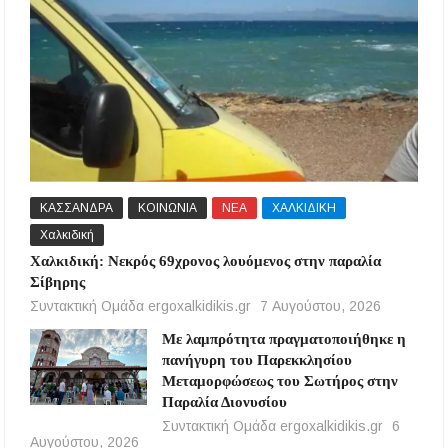
ΚΑΣΣΑΝΔΡΑ
ΚΟΙΝΩΝΙΑ
ΝΕΑ
ΧΑΛΚΙΔΙΚΗ
Χαλκιδική
Χαλκιδική: Νεκρός 69χρονος λουόμενος στην παραλία
Σίβηρης
Συντακτική Ομάδα ergoxalkidikis.gr
7 Αυγούστου, 2026
Με λαμπρότητα πραγματοποιήθηκε η
πανήγυρη του Παρεκκλησίου
Μεταμορφώσεως του Σωτήρος στην
Παραλία Διονυσίου
Συντακτική Ομάδα ergoxalkidikis.gr
6
Αυγούστου, 2026