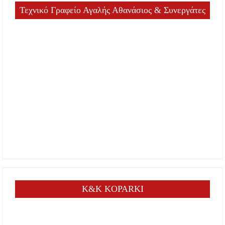
Τεχνικό Γραφείο Αγαλής Αθανάσιος & Συνεργάτες
K&K KOPARKI