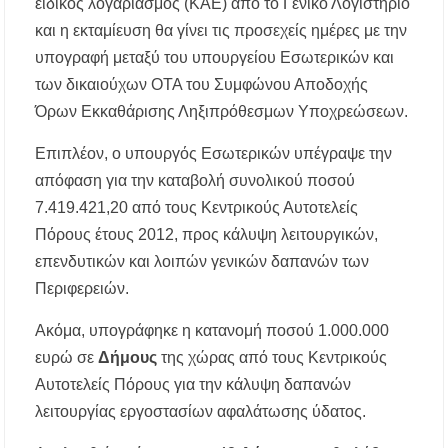
ειδικός λογαριασμός (ΚΑΕ) από το Γενικό Λογιστήριο
«Τουρισμός για Όλους 2026-2027»: Άνοιξαν οι
αιτήσεις – Ποιοι υποβάλλουν σήμερα αίτηση
και η εκταμίευση θα γίνει τις προσεχείς ημέρες με την
ανά ΑΦΜ
υπογραφή μεταξύ του υπουργείου Εσωτερικών και
Αναβαθμίζεται η πρόσβαση στο Δεβελίκι
των δικαιούχων ΟΤΑ του Συμφώνου Αποδοχής
Γοματίου με οδικό έργο 500.000 €
Όρων Εκκαθάρισης Ληξιπρόθεσμων Υποχρεώσεων.
Ιωάννης Γιώργος: «Εγκρίθηκε η λειτουργία
Επιπλέον, ο υπουργός Εσωτερικών υπέγραψε την
εκτός έδρας τμήματος Σ.Α.Ε.Κ. στον Πολύγυρο
– Ένα σημαντικό βήμα για την πλήρη
απόφαση για την καταβολή συνολικού ποσού
επαναλειτουργία της δομής»
7.419.421,20 από τους Κεντρικούς Αυτοτελείς
Πόρους έτους 2012, προς κάλυψη λειτουργικών,
επενδυτικών και λοιπών γενικών δαπανών των
Περιφερειών.
Ακόμα, υπογράφηκε η κατανομή ποσού 1.000.000
ευρώ σε
Δήμους
της χώρας από τους Κεντρικούς
Αυτοτελείς Πόρους για την κάλυψη δαπανών
λειτουργίας εργοστασίων αφαλάτωσης ύδατος.