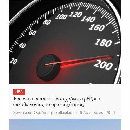
ΝΕΑ
Έρευνα απαντάει: Πόσο χρόνο κερδίζουμε
υπερβαίνοντας το όριο ταχύτητας;
Συντακτική Ομάδα ergoxalkidikis.gr
6 Αυγούστου, 2026