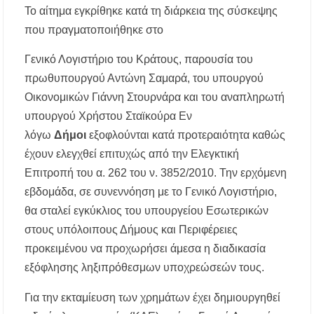
Το αίτημα εγκρίθηκε κατά τη διάρκεια της σύσκεψης
Μεταμόρφωση του Σωτήρος: Ο συμβολισμός
των σταφυλιών που ευλογούνται στις εκκλησίες
που πραγματοποιήθηκε στο
Μουσική Εκδήλωση της Φιλαρμονικής
Γενικό Λογιστήριο του Κράτους, παρουσία του
Μεγάλης Παναγίας
πρωθυπουργού Αντώνη Σαμαρά, του υπουργού
Οικονομικών Γιάννη Στουρνάρα και του αναπληρωτή
Πτώση στις τιμές των καυσίμων: Κάτω από τα
2 ευρώ η αμόλυβδη μέσα στην εβδομάδα
υπουργού Χρήστου Σταϊκούρα Εν
λόγω
Δήμοι
εξοφλούνται κατά προτεραιότητα καθώς
ΔΥΠΑ: Νέες 8.000 θέσεις εργασίας για
έχουν ελεγχθεί επιτυχώς από την Ελεγκτική
ανέργους ηλικίας 55 έως 67 ετών – Στους
43.000 οι συνολικοί ωφελούμενοι
Επιτροπή του α. 262 του ν. 3852/2010. Την ερχόμενη
εβδομάδα, σε συνεννόηση με το Γενικό Λογιστήριο,
Δεκαπενταύγουστος 2026 στη Μεγάλη Παναγία
θα σταλεί εγκύκλιος του υπουργείου Εσωτερικών
Χαλκιδικής – Το πρόγραμμα των ιερών
ακολουθιών
στους υπόλοιπους Δήμους και Περιφέρειες
προκειμένου να προχωρήσει άμεσα η διαδικασία
Η Φωτεινή Βελεσιώτου έρχεται στην
εξόφλησης ληξιπρόθεσμων υποχρεώσεών τους.
Ουρανούπολη για μια μοναδική συναυλία στον
Πύργο
Για την εκταμίευση των χρημάτων έχει δημιουργηθεί