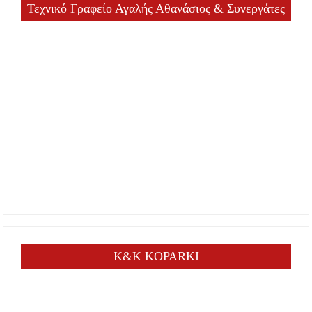
Τεχνικό Γραφείο Αγαλής Αθανάσιος & Συνεργάτες
K&K KOPARKI