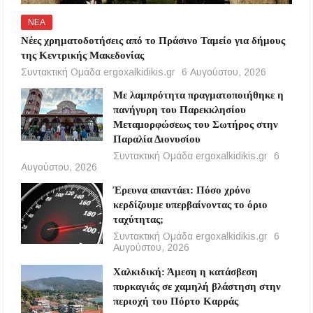
ΝΕΑ
Νέες χρηματοδοτήσεις από το Πράσινο Ταμείο για δήμους
της Κεντρικής Μακεδονίας
Συντακτική Ομάδα ergoxalkidikis.gr
6 Αυγούστου, 2026
Με λαμπρότητα πραγματοποιήθηκε η
πανήγυρη του Παρεκκλησίου
Μεταμορφώσεως του Σωτήρος στην
Παραλία Διονυσίου
Συντακτική Ομάδα ergoxalkidikis.gr
6
Αυγούστου, 2026
Έρευνα απαντάει: Πόσο χρόνο
κερδίζουμε υπερβαίνοντας το όριο
ταχύτητας;
Συντακτική Ομάδα ergoxalkidikis.gr
6
Αυγούστου, 2026
Χαλκιδική: Άμεση η κατάσβεση
πυρκαγιάς σε χαμηλή βλάστηση στην
περιοχή του Πόρτο Καρράς