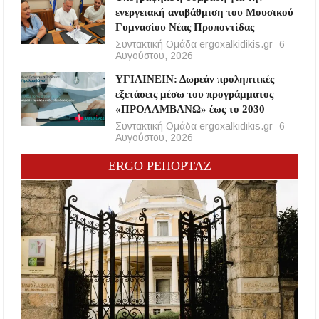
ενεργειακή αναβάθμιση του Μουσικού
Γυμνασίου Νέας Προποντίδας
Συντακτική Ομάδα ergoxalkidikis.gr
6
Αυγούστου, 2026
ΥΓΙΑΙΝΕΙΝ: Δωρεάν προληπτικές
εξετάσεις μέσω του προγράμματος
«ΠΡΟΛΑΜΒΑΝΩ» έως το 2030
Συντακτική Ομάδα ergoxalkidikis.gr
6
Αυγούστου, 2026
ERGO ΡΕΠΟΡΤΑΖ