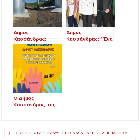
Δήμος
Δήμος
Κασσάνδρας:
Κασσάνδρας: “Ένα
Ενίσχυση του
ασφαλές σχολικό
υδρευτικού δικτύου
περιβάλλον –
σε Νέα Σκιώνη,
Αντιμετωπίζοντας
Αγία Παρασκευή και
τον Σχολικό
Παλιούρι με νέα
Εκφοβισμό και
δεξαμενή και
εντοπίζοντας τη
αντλητικό σύστημα
Σεξουαλική
Κακοποίηση
Ο Δήμος
Ανηλίκων”
Κασσάνδρας σας
προσκαλεί σε μια
γιορτή αθλητισμού
και έμπνευσης!
Πλοήγηση
ΣΟΚΑΡΙΣΤΙΚΉ ΑΠΟΚΆΛΥΨΗ ΤΗΣ NASA ΓΙΑ ΤΙΣ 21 ΔΕΚΕΜΒΡΊΟΥ