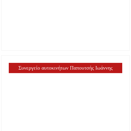
Συνεργείο αυτοκινήτων Παπουτσής Ιωάννης