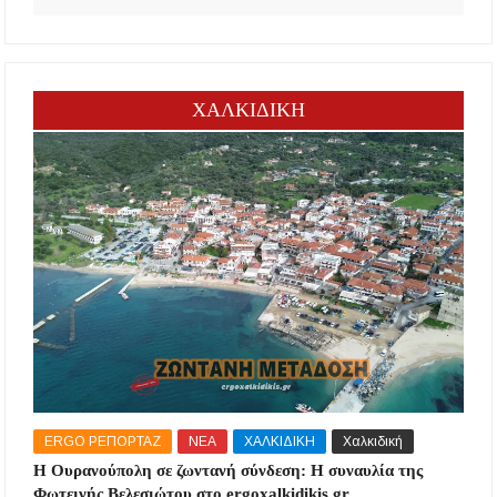
ΧΑΛΚΙΔΙΚΗ
ERGO ΡΕΠΟΡΤΑΖ
ΝΕΑ
ΧΑΛΚΙΔΙΚΗ
Χαλκιδική
Η Ουρανούπολη σε ζωντανή σύνδεση: Η συναυλία της
Φωτεινής Βελεσιώτου στο ergoxalkidikis.gr