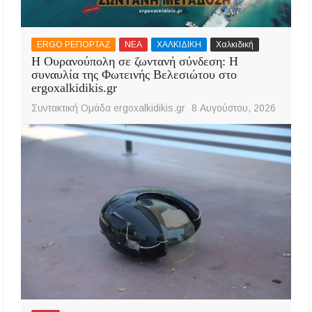
ERGO ΡΕΠΟΡΤΑΖ
ΝΕΑ
ΧΑΛΚΙΔΙΚΗ
Χαλκιδική
Η Ουρανούπολη σε ζωντανή σύνδεση: Η
συναυλία της Φωτεινής Βελεσιώτου στο
ergoxalkidikis.gr
Συντακτική Ομάδα ergoxalkidikis.gr
8 Αυγούστου, 2026