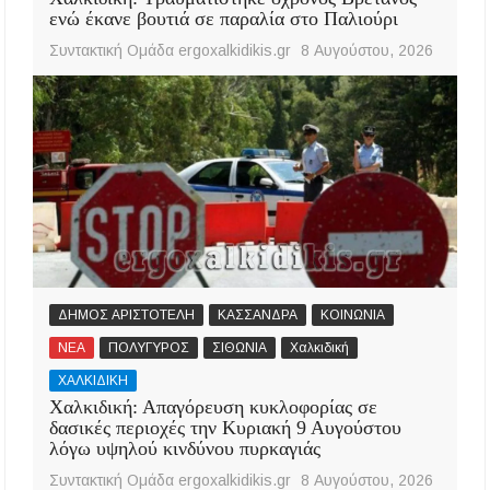
ενώ έκανε βουτιά σε παραλία στο Παλιούρι
Συντακτική Ομάδα ergoxalkidikis.gr
8 Αυγούστου, 2026
ΔΗΜΟΣ ΑΡΙΣΤΟΤΕΛΗ
ΚΑΣΣΑΝΔΡΑ
ΚΟΙΝΩΝΙΑ
ΝΕΑ
ΠΟΛΥΓΥΡΟΣ
ΣΙΘΩΝΙΑ
Χαλκιδική
ΧΑΛΚΙΔΙΚΗ
Χαλκιδική: Απαγόρευση κυκλοφορίας σε
δασικές περιοχές την Κυριακή 9 Αυγούστου
λόγω υψηλού κινδύνου πυρκαγιάς
Συντακτική Ομάδα ergoxalkidikis.gr
8 Αυγούστου, 2026