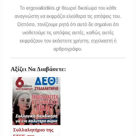
περίοδος και πόσο κοστίζει η άδεια θήρας
To ergoxalkidikis.gr θεωρεί δικαίωμα του κάθε
ΑΝ.ΕΤ.ΧΑ.: Παρατείνεται η προθεσμία
αναγνώστη να εκφράζει ελεύθερα τις απόψεις του.
υποβολής προτάσεων στο πλαίσιο του LEADER
Ωστόσο, τονίζουμε ρητά ότι αυτό δε σημαίνει ότι
υιοθετούμε τις απόψεις αυτές, καθώς αυτές
Χαλκιδική: Διάσωση 49χρονης Γερμανίδας σε
δύσβατο σημείο στη Συκιά
εκφράζουν τον εκάστοτε χρήστη, σχολιαστή ή
αρθρογράφο.
Έλεγχοι σε παραλίες της Χαλκιδικής:
Σφραγίστηκαν πέντε επιχειρήσεις στην
Κασσάνδρα
Αξίζει Να Διαβάσετε:
Χαλκιδική: Νεκρός 68χρονος λουόμενος στην
παραλία της Νέας Ποτίδαιας
Χαλκιδική: Πρωταθλήτρια στις καταγγελίες
για παραλίες – Σφραγίσεις και πρόστιμα μετά
τους ελέγχους
Εγκρίθηκε η λειτουργία τμήματος της Σ.Α.Ε.Κ.
Μουδανιών στον Πολύγυρο– Δικαίωση της
Συλλαλητήριο της
διεκδίκησης του Δήμου Πολυγύρου