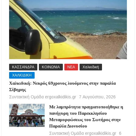
ΚΑΣΣΑΝΔΡΑ
ΚΟΙΝΩΝΙΑ
ΝΕΑ
Χαλκιδική
ΧΑΛΚΙΔΙΚΗ
Χαλκιδική: Νεκρός 69χρονος λουόμενος στην παραλία
Σίβηρης
Συντακτική Ομάδα ergoxalkidikis.gr
7 Αυγούστου, 2026
Με λαμπρότητα πραγματοποιήθηκε η
πανήγυρη του Παρεκκλησίου
Μεταμορφώσεως του Σωτήρος στην
Παραλία Διονυσίου
Συντακτική Ομάδα ergoxalkidikis.gr
6