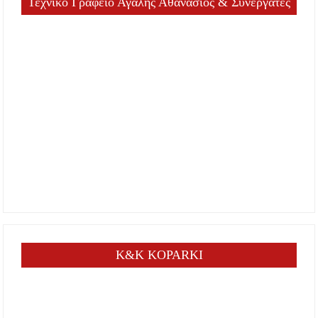
Τεχνικό Γραφείο Αγαλής Αθανάσιος & Συνεργάτες
K&K KOPARKI