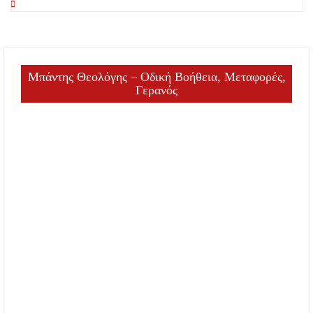
Μπάντης Θεολόγης – Οδική Βοήθεια, Μεταφορές,
Γερανός