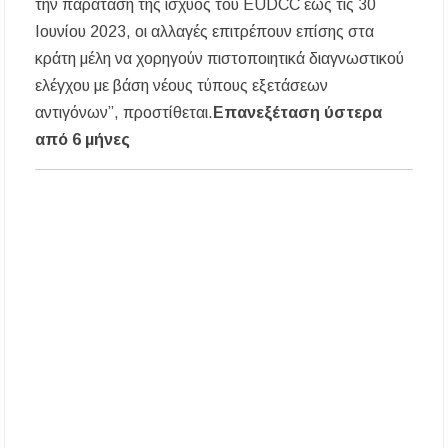
την παράταση της ισχύος του EUDCC έως τις 30
Προποντίδας
Ιουνίου 2023, οι αλλαγές επιτρέπουν επίσης στα
Δήμος Κασσάνδρας: Εντός μικροβιολογικών
κράτη μέλη να χορηγούν πιστοποιητικά διαγνωστικού
ορίων το νερό στη Σίβηρη – Τέλος η
προληπτική απαγόρευση χρήσης
ελέγχου με βάση νέους τύπους εξετάσεων
αντιγόνων”, προστίθεται.
Επανεξέταση ύστερα
Ιερά Πανήγυρις: Κοιμήσεως Θεοτόκου
από 6 μήνες
Πορταριάς Χαλκιδικής