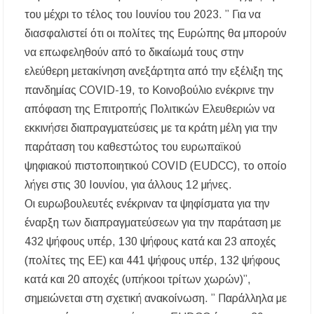
– Πότε και πού θα σημειωθούν
του μέχρι το τέλος του Ιουνίου του 2023. ” Για να
διασφαλιστεί ότι οι πολίτες της Ευρώπης θα μπορούν
Νέες χρηματοδοτήσεις από το Πράσινο Ταμείο
για δήμους της Κεντρικής Μακεδονίας
να επωφεληθούν από το δικαίωμά τους στην
ελεύθερη μετακίνηση ανεξάρτητα από την εξέλιξη της
Με λαμπρότητα πραγματοποιήθηκε η
πανδημίας COVID-19, το Κοινοβούλιο ενέκρινε την
πανήγυρη του Παρεκκλησίου Μεταμορφώσεως
του Σωτήρος στην Παραλία Διονυσίου
απόφαση της Επιτροπής Πολιτικών Ελευθεριών να
εκκινήσει διαπραγματεύσεις με τα κράτη μέλη για την
Έρευνα απαντάει: Πόσο χρόνο κερδίζουμε
παράταση του καθεστώτος του ευρωπαϊκού
υπερβαίνοντας το όριο ταχύτητας;
ψηφιακού πιστοποιητικού COVID (EUDCC), το οποίο
Χαλκιδική: Άμεση η κατάσβεση πυρκαγιάς σε
λήγει στις 30 Ιουνίου, για άλλους 12 μήνες.
χαμηλή βλάστηση στην περιοχή του Πόρτο
Οι ευρωβουλευτές ενέκριναν τα ψηφίσματα για την
Καρράς
έναρξη των διαπραγματεύσεων για την παράταση με
Η ΘΕΙΑ ΜΕΤΑΜΟΡΦΩΣΙΣ ΤΟΥ ΣΩΤΗΡΟΣ
432 ψήφους υπέρ, 130 ψήφους κατά και 23 αποχές
ΗΜΩΝ ΙΗΣΟΥ ΧΡΙΣΤΟΥ ΣΤΟ
(πολίτες της ΕΕ) και 441 ψήφους υπέρ, 132 ψήφους
ΠΛΑΤΑΝΟΧΩΡΙ ΚΑΙ ΣΤΗ ΣΑΡΑΚΗΝΑ
κατά και 20 αποχές (υπήκοοι τρίτων χωρών)”,
Υπογράφηκε η σύμβαση για την ενεργειακή
σημειώνεται στη σχετική ανακοίνωση. ” Παράλληλα με
αναβάθμιση του Μουσικού Γυμνασίου Νέας