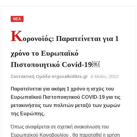
Κασσάνδρα
ΝΕΑ
Χαλκιδική: Νεκρός 68χρονος λουόμενος στην
παραλία της Νέας Ποτίδαιας
Κ
ορονοϊός: Παρατείνεται για 1
Χαλκιδική: Πρωταθλήτρια στις καταγγελίες
για παραλίες – Σφραγίσεις και πρόστιμα μετά
τους ελέγχους
χρόνο το Ευρωπαϊκό
Πιστοποιητικό Covid-19￼
Εγκρίθηκε η λειτουργία τμήματος της Σ.Α.Ε.Κ.
Μουδανιών στον Πολύγυρο– Δικαίωση της
διεκδίκησης του Δήμου Πολυγύρου
Συντακτική Ομάδα ergoxalkidikis.gr
6 Μαΐου, 2022
Παρατείνεται για ακόμη 1 χρόνο η ισχύς του
Η ΕΥΑΘ επεκτείνεται στη Χαλκιδική – Τι
αλλάζει με τον νέο νόμο για ύδρευση και
Ευρωπαϊκού Πιστοποιητικού COVID-19 για τις
αποχέτευση
μετακινήσεις των πολιτών μεταξύ των χωρών
Χαλκιδική: Νεκρός 69χρονος λουόμενος στην
της Ευρώπης.
παραλία Σίβηρης
Όπως αναφέρεται σε σχετική ανακοίνωση του
Διακοπές ρεύματος σε περιοχές της Χαλκιδικής
Ευρωπαϊκού Κοινοβουλίου , θα παραταθεί η χρήση