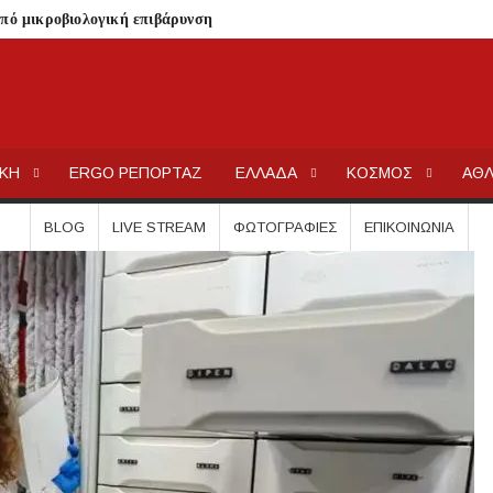
από μικροβιολογική επιβάρυνση
ρισμό – Πολύωρη αναμονή και απώλειες στις κρατήσεις
γούνται στις εκκλησίες
ΕΡΓΟΧΑΛΚ
Ειδήσεις και Νέα για την Ελλάδα και τον κόσμο.
μέσα στην εβδομάδα
ΙΚΗ
ERGO ΡΕΠΟΡΤΑΖ
ΕΛΛΑΔΑ
ΚΟΣΜΟΣ
ΑΘΛ
τών – Στους 43.000 οι συνολικοί ωφελούμενοι
όγραμμα των ιερών ακολουθιών
BLOG
LIVE STREAM
ΦΩΤΟΓΡΑΦΊΕΣ
ΕΠΙΚΟΙΝΩΝΊΑ
ή συναυλία στον Πύργο
οβάλλουν σήμερα αίτηση ανά ΑΦΜ
0.000 €
.Ε.Κ. στον Πολύγυρο – Ένα σημαντικό βήμα για την πλήρη επαναλειτου
ωμένο Βασίλειο και Αυστραλία
ολάου – Άμεση κινητοποίηση Λιμενικού και Πυροσβεστικής
ΣΧΕΔΙΟ ΓΙΑ ΤΗ ΔΙΑΒΡΩΣΗ, ΟΧΙ ΑΠΟΣΠΑΣΜΑΤΙΚΕΣ ΠΑΡΕΜΒΑΣ