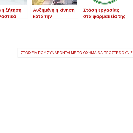
νη ζήτηση
Αυξημένη η κίνηση
Στάση εργασίας
γαστικά
κατά την
στα φαρμακεία της
φέρνει το
επιστροφή των
Χαλκιδικής την
μμα Σπίτι
εκδρομέων από
Παρασκευή 28/02
Χαλκιδική
για την τραγωδία
των Τεμπών
ΣΤΟΙΧΕΊΑ ΠΟΥ ΣΥΝΔΈΟΝΤΑΙ ΜΕ ΤΟ ΌΧΗΜΑ ΘΑ ΠΡΟΣΤΕΘΟΎΝ 