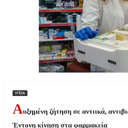
Το πρώτο Puppy Yoga έρχεται στην Χαλκιδική!
Ανοίγουν 40 θέ
Χαλκιδική: Συνελήφθη 46χρονος επειδή επέτρεψε στον ανήλικο γιο τ
Η γενιά των 45+ επιστρέφει στα μπαρ: Το νέο κοινό που γεμίζει τις π
Βαριές καμπάνες για ιδιοκτήτες σκύλων χωρίς λουρί – Πρόστιμα 30
Έως 500€ τον μήνα για τη φροντίδα βρεφών: Ποιοι γονείς μπορούν 
ΥΓΕΙΑ
Α
υξημένη ζήτηση σε αντιικά, αντιβ
Έντονη κίνηση στα φαρμακεία