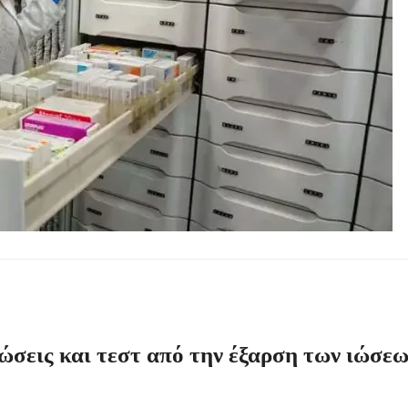
σεις εργασίας στον Δήμο Αριστοτέλη – Ποιες ειδικότητες ζητούνται
ου να οδηγήσει τζετ σκι
ίστες πριν τις 8 το βράδυ
0 ευρώ
να λάβουν voucher από τη δράση «Νταντάδες της Γειτονιάς»
ιώσεις και τεστ από την έξαρση των ιώσεω