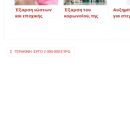
Έξαρση ιώσεων
Έξαρση του
Αυξημέ
και εποχικής
κορωνοϊού, της
για στε
γρίπης
γρίπης και των
δάνεια 
ιώσεων
πρόγρα
μου ΙΙ
Πλοήγηση
ΓΕΡΑΚΙΝΗ- ΈΡΓΟ 2.000.000 ΕΥΡΏ.
άρθρων