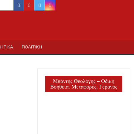
facebook
youtube
twitter
instagram
ΙΔΙΚΗΣ
ΗΤΙΚΑ
ΠΟΛΙΤΙΚΗ
Μπάντης Θεολόγης – Οδική
Βοήθεια, Μεταφορές, Γερανός
ργία
ΕΙΣ