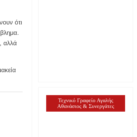
νουν ότι
όβλημα.
, αλλά
μακεία
Τεχνικό Γραφείο Αγαλής
Αθανάσιος & Συνεργάτες