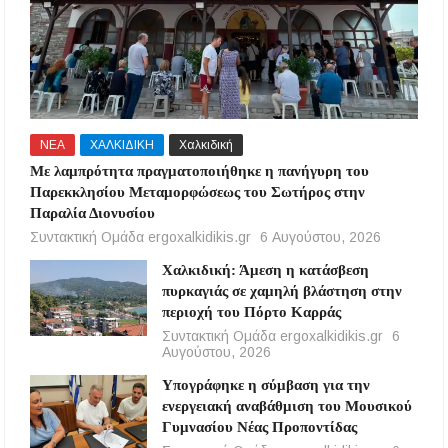
ΝΕΑ
ΧΑΛΚΙΔΙΚΗ
Χαλκιδική
Με λαμπρότητα πραγματοποιήθηκε η πανήγυρη του
Παρεκκλησίου Μεταμορφώσεως του Σωτήρος στην
Παραλία Διονυσίου
Συντακτική Ομάδα ergoxalkidikis.gr
6 Αυγούστου, 2026
Χαλκιδική: Άμεση η κατάσβεση
πυρκαγιάς σε χαμηλή βλάστηση στην
περιοχή του Πόρτο Καρράς
Συντακτική Ομάδα ergoxalkidikis.gr
6
Αυγούστου, 2026
Υπογράφηκε η σύμβαση για την
ενεργειακή αναβάθμιση του Μουσικού
Γυμνασίου Νέας Προποντίδας