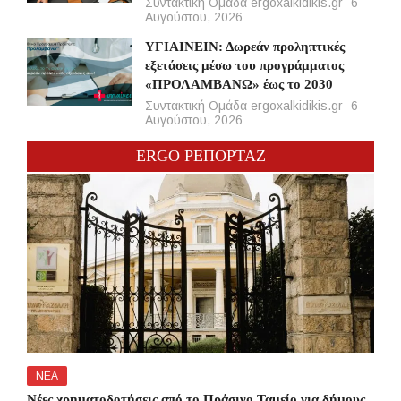
Συντακτική Ομάδα ergoxalkidikis.gr
6
Αυγούστου, 2026
ΥΓΙΑΙΝΕΙΝ: Δωρεάν προληπτικές
εξετάσεις μέσω του προγράμματος
«ΠΡΟΛΑΜΒΑΝΩ» έως το 2030
Συντακτική Ομάδα ergoxalkidikis.gr
6
Αυγούστου, 2026
ERGO ΡΕΠΟΡΤΑΖ
ΝΕΑ
Νέες χρηματοδοτήσεις από το Πράσινο Ταμείο για δήμους