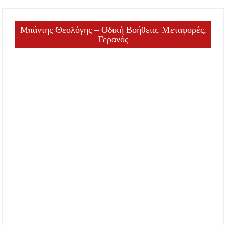
Μπάντης Θεολόγης – Οδική Βοήθεια, Μεταφορές,
Γερανός