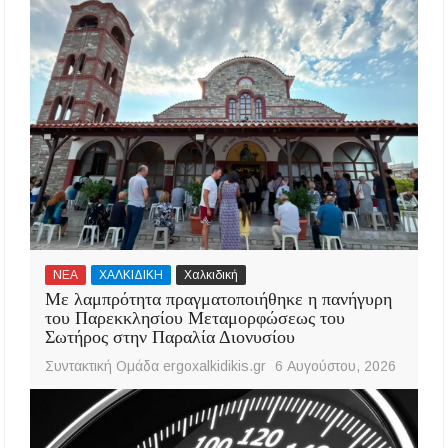
ΝΕΑ
ΧΑΛΚΙΔΙΚΗ
Χαλκιδική
Με λαμπρότητα πραγματοποιήθηκε η πανήγυρη
του Παρεκκλησίου Μεταμορφώσεως του
Σωτήρος στην Παραλία Διονυσίου
Συντακτική Ομάδα ergoxalkidikis.gr
6 Αυγούστου, 2026