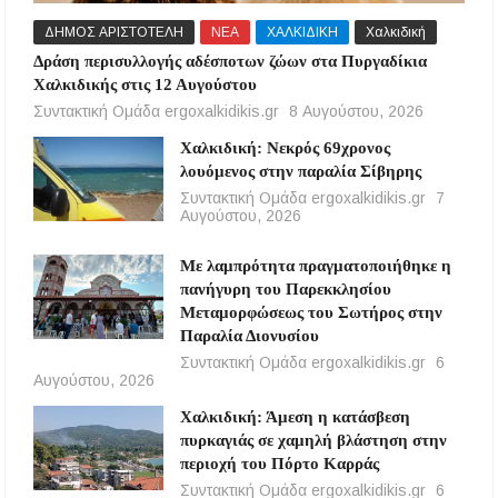
ΔΗΜΟΣ ΑΡΙΣΤΟΤΕΛΗ
ΝΕΑ
ΧΑΛΚΙΔΙΚΗ
Χαλκιδική
Δράση περισυλλογής αδέσποτων ζώων στα Πυργαδίκια
Χαλκιδικής στις 12 Αυγούστου
Συντακτική Ομάδα ergoxalkidikis.gr
8 Αυγούστου, 2026
Χαλκιδική: Νεκρός 69χρονος
λουόμενος στην παραλία Σίβηρης
Συντακτική Ομάδα ergoxalkidikis.gr
7
Αυγούστου, 2026
Με λαμπρότητα πραγματοποιήθηκε η
πανήγυρη του Παρεκκλησίου
Μεταμορφώσεως του Σωτήρος στην
Παραλία Διονυσίου
Συντακτική Ομάδα ergoxalkidikis.gr
6
Αυγούστου, 2026
Χαλκιδική: Άμεση η κατάσβεση
πυρκαγιάς σε χαμηλή βλάστηση στην
περιοχή του Πόρτο Καρράς
Συντακτική Ομάδα ergoxalkidikis.gr
6