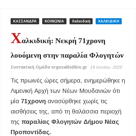
περίοδος και πόσο κοστίζει η άδεια θήρας
ΑΝ.ΕΤ.ΧΑ.: Παρατείνεται η προθεσμία
ΚΑΣΣΑΝΔΡΑ
ΚΟΙΝΩΝΙΑ
Χαλκιδική
ΧΑΛΚΙΔΙΚΗ
υποβολής προτάσεων στο πλαίσιο του LEADER
Χ
αλκιδική: Νεκρή 71χρονη
Χαλκιδική: Διάσωση 49χρονης Γερμανίδας σε
δύσβατο σημείο στη Συκιά
λουόμενη στην παραλία Φλογητών
Έλεγχοι σε παραλίες της Χαλκιδικής:
Σφραγίστηκαν πέντε επιχειρήσεις στην
Συντακτική Ομάδα ergoxalkidikis.gr
19 Ιουνίου, 2025
Κασσάνδρα
Τις πρωινές ώρες σήμερα, ενημερώθηκε η
Χαλκιδική: Νεκρός 68χρονος λουόμενος στην
παραλία της Νέας Ποτίδαιας
Λιμενική Αρχή των Νέων Μουδανιών ότι
μία
71χρονη
ανασύρθηκε χωρίς τις
Χαλκιδική: Πρωταθλήτρια στις καταγγελίες
για παραλίες – Σφραγίσεις και πρόστιμα μετά
αισθήσεις της, από τη θαλάσσια περιοχή
τους ελέγχους
της
παραλίας Φλογητών Δήμου Νέας
Εγκρίθηκε η λειτουργία τμήματος της Σ.Α.Ε.Κ.
Προποντίδας.
Μουδανιών στον Πολύγυρο– Δικαίωση της