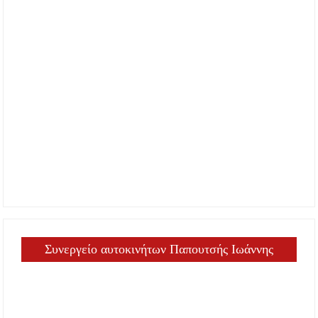
Συνεργείο αυτοκινήτων Παπουτσής Ιωάννης