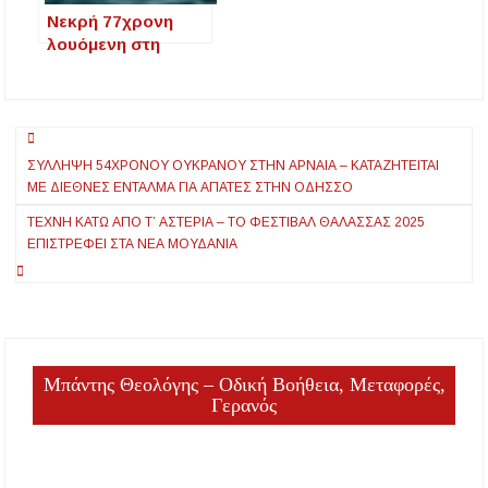
Νεκρή 77χρονη
λουόμενη στη
θαλάσσια περιοχή
της
Μεταμόρφωσης
Πλοήγηση
στον Νέο Μαρμαρά
ΣΎΛΛΗΨΗ 54ΧΡΟΝΟΥ ΟΥΚΡΑΝΟΎ ΣΤΗΝ ΑΡΝΑΊΑ – ΚΑΤΑΖΗΤΕΊΤΑΙ
άρθρων
ΜΕ ΔΙΕΘΝΈΣ ΈΝΤΑΛΜΑ ΓΙΑ ΑΠΆΤΕΣ ΣΤΗΝ ΟΔΗΣΣΌ
ΤΈΧΝΗ ΚΆΤΩ ΑΠΌ Τ’ ΑΣΤΈΡΙΑ – ΤΟ ΦΕΣΤΙΒΆΛ ΘΆΛΑΣΣΑΣ 2025
ΕΠΙΣΤΡΈΦΕΙ ΣΤΑ ΝΈΑ ΜΟΥΔΑΝΙΆ
Μπάντης Θεολόγης – Οδική Βοήθεια, Μεταφορές,
Γερανός