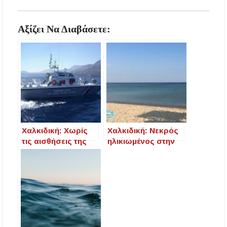
Αξίζει Να Διαβάσετε:
Χαλκιδική: Χωρίς
Χαλκιδική: Νεκρός
τις αισθήσεις της
ηλικιωμένος στην
ανασύρθηκε
παραλία των
71χρονη λουόμενη
Φλογητών
στη Χαλκιδική