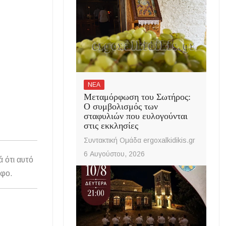
ΝΕΑ
Μεταμόρφωση του Σωτήρος:
Ο συμβολισμός των
σταφυλιών που ευλογούνται
στις εκκλησίες
Συντακτική Ομάδα ergoxalkidikis.gr
6 Αυγούστου, 2026
ά ότι αυτό
άφο.