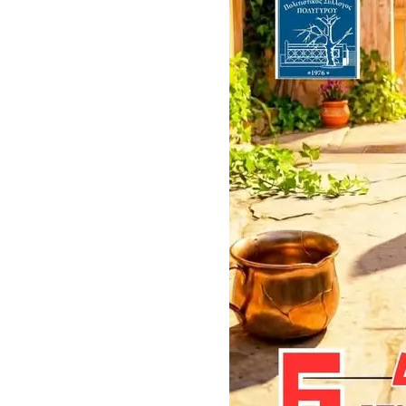
Το πρώτο Puppy Yoga έρχεται στην Χαλκιδική!
Ανοίγουν 40 θέ
Χαλκιδική: Συνελήφθη 46χρονος επειδή επέτρεψε στον ανήλικο γιο τ
Η γενιά των 45+ επιστρέφει στα μπαρ: Το νέο κοινό που γεμίζει τις π
Βαριές καμπάνες για ιδιοκτήτες σκύλων χωρίς λουρί – Πρόστιμα 30
Έως 500€ τον μήνα για τη φροντίδα βρεφών: Ποιοι γονείς μπορούν 