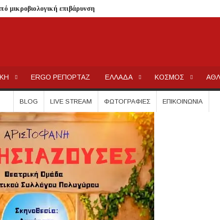
από μικροβιολογική επιβάρυνση
ρισμό – Πολύωρη αναμονή και απώλειες στις κρατήσεις
γούνται στις εκκλησίες
ΕΡΓΟΧΑΛΚ
Ειδήσεις και Νέα για την Ελλάδα και τον κόσμο.
μέσα στην εβδομάδα
ΙΚΗ
ERGO ΡΕΠΟΡΤΑΖ
ΕΛΛΑΔΑ
ΚΟΣΜΟΣ
ΑΘΛ
τών – Στους 43.000 οι συνολικοί ωφελούμενοι
όγραμμα των ιερών ακολουθιών
BLOG
LIVE STREAM
ΦΩΤΟΓΡΑΦΊΕΣ
ΕΠΙΚΟΙΝΩΝΊΑ
ή συναυλία στον Πύργο
οβάλλουν σήμερα αίτηση ανά ΑΦΜ
0.000 €
.Ε.Κ. στον Πολύγυρο – Ένα σημαντικό βήμα για την πλήρη επαναλειτου
ωμένο Βασίλειο και Αυστραλία
ολάου – Άμεση κινητοποίηση Λιμενικού και Πυροσβεστικής
ΣΧΕΔΙΟ ΓΙΑ ΤΗ ΔΙΑΒΡΩΣΗ, ΟΧΙ ΑΠΟΣΠΑΣΜΑΤΙΚΕΣ ΠΑΡΕΜΒΑΣ