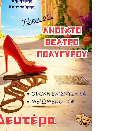
σεις εργασίας στον Δήμο Αριστοτέλη – Ποιες ειδικότητες ζητούνται
ου να οδηγήσει τζετ σκι
ίστες πριν τις 8 το βράδυ
0 ευρώ
να λάβουν voucher από τη δράση «Νταντάδες της Γειτονιάς»