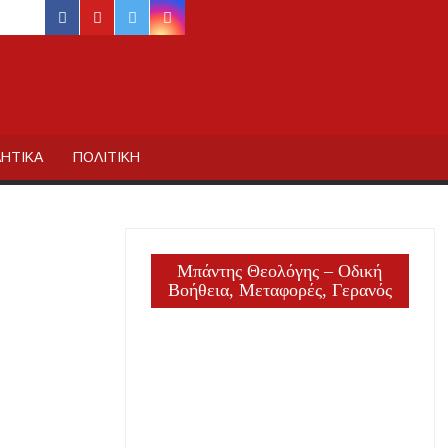
facebook
youtube
twitter
instagram
ΙΔΙΚΗΣ
ΗΤΙΚΑ
ΠΟΛΙΤΙΚΗ
Μπάντης Θεολόγης – Οδική
Βοήθεια, Μεταφορές, Γερανός
ργία
ΕΙΣ