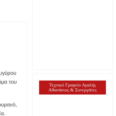
λυγύρου
ύμα του
Τεχνικό Γραφείο Αγαλής
Αθανάσιος & Συνεργάτες
ουρανό,
ία.