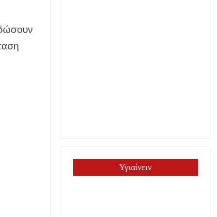
 δώσουν
σταση
Υγιαίνειν