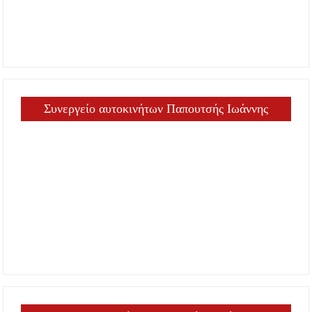
Συνεργείο αυτοκινήτων Παπουτσής Ιωάννης