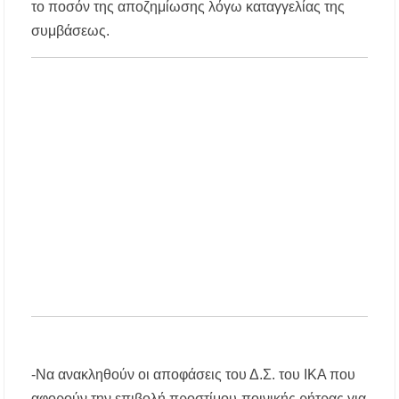
το ποσόν της αποζημίωσης λόγω καταγγελίας της
ΑΝ.ΕΤ.ΧΑ.: Παρατείνεται η προθεσμία
συμβάσεως.
υποβολής προτάσεων στο πλαίσιο του LEADER
Χαλκιδική: Διάσωση 49χρονης Γερμανίδας σε
δύσβατο σημείο στη Συκιά
-Να ανακληθούν οι αποφάσεις του Δ.Σ. του ΙΚΑ που
αφορούν την επιβολή προστίμου-ποινικής ρήτρας για