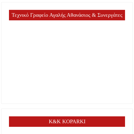
Τεχνικό Γραφείο Αγαλής Αθανάσιος & Συνεργάτες
K&K KOPARKI