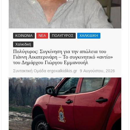
ΚΟΙΝΩΝΙΑ
ΝΕΑ
ΠΟΛΥΓΥΡΟΣ
ΧΑΛΚΙΔΙΚΗ
Χαλκιδική
Πολύγυρος: Συγκίνηση για την απώλεια του
Γιάννη Αικατερινάρη – Το συγκινητικό «αντίο»
του Δημάρχου Γιώργου Εμμανουήλ
Συντακτική Ομάδα ergoxalkidikis.gr
9 Αυγούστου, 2026