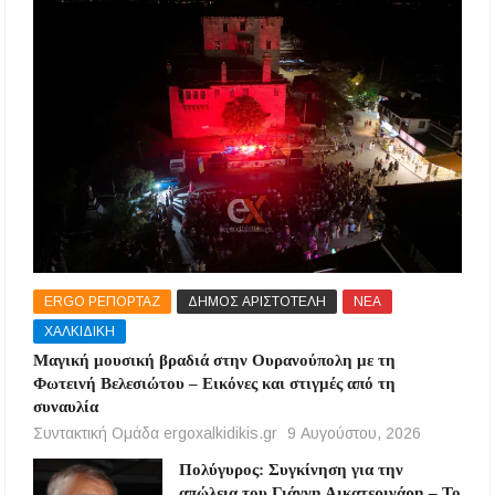
ERGO ΡΕΠΟΡΤΑΖ
ΔΗΜΟΣ ΑΡΙΣΤΟΤΕΛΗ
ΝΕΑ
ΧΑΛΚΙΔΙΚΗ
Μαγική μουσική βραδιά στην Ουρανούπολη με τη
Φωτεινή Βελεσιώτου – Εικόνες και στιγμές από τη
συναυλία
Συντακτική Ομάδα ergoxalkidikis.gr
9 Αυγούστου, 2026
Πολύγυρος: Συγκίνηση για την
απώλεια του Γιάννη Αικατερινάρη – Το