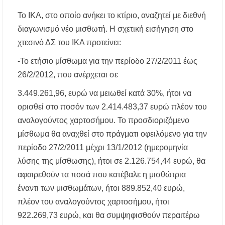
Το ΙΚΑ, στο οποίο ανήκει το κτίριο, αναζητεί με διεθνή
Συναγερμός στον Στανό Χαλκιδικής: Απόπειρα
τηλεφωνικής εξαπάτησης ανηλίκου – Έκκληση
διαγωνισμό νέο μισθωτή. Η σχετική εισήγηση στο
προς όλους τους γονείς
χτεσινό ΔΣ του ΙΚΑ προτείνει:
Δράση περισυλλογής αδέσποτων ζώων στα
-To ετήσιο μίσθωμα για την περίοδο 27/2/2011 έως
Πυργαδίκια Χαλκιδικής στις 12 Αυγούστου
26/2/2012, που ανέρχεται σε
Λαϊκές μελωδίες στην πλατεία του Πολυγύρου
3.449.261,96, ευρώ να μειωθεί κατά 30%, ήτοι να
με την ορχήστρα «Το Λαϊκόν»
ορισθεί στο ποσόν των 2.414.483,37 ευρώ πλέον του
αναλογούντος χαρτοσήμου. Το προσδιοριζόμενο
Υποχρεωτικά μέσω τράπεζας τα ενοίκια από
την 1η Οκτωβρίου 2026 – Τι αλλάζει για
μίσθωμα θα αναχθεί στο πράγματι οφειλόμενο για την
ιδιοκτήτες και ενοικιαστές
περίοδο 27/2/2011 μέχρι 13/1/2012 (ημερομηνία
λύσης της μίσθωσης), ήτοι σε 2.126.754,44 ευρώ, θα
Έως 30.000 ευρώ επιδότηση για αγορά
ηλεκτρικού οχήματος – Ποιοι είναι οι
αφαιρεθούν τα ποσά που κατέβαλε η μισθώτρια
δικαιούχοι
έναντι των μισθωμάτων, ήτοι 889.852,40 ευρώ,
πλέον του αναλογούντος χαρτοσήμου, ήτοι
Κυνήγι 2026-2027: Πότε ανοίγει η κυνηγετική
περίοδος και πόσο κοστίζει η άδεια θήρας
922.269,73 ευρώ, και θα συμψηφισθούν περαιτέρω