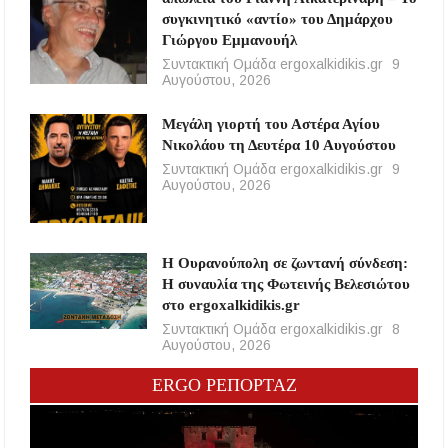
συγκινητικό «αντίο» του Δημάρχου
Γιώργου Εμμανουήλ
Συντακτική Ομάδα ergoxalkidikis.gr
9
Αυγούστου, 2026
Μεγάλη γιορτή του Αστέρα Αγίου
Νικολάου τη Δευτέρα 10 Αυγούστου
Συντακτική Ομάδα ergoxalkidikis.gr
9
Αυγούστου, 2026
Η Ουρανούπολη σε ζωντανή σύνδεση:
Η συναυλία της Φωτεινής Βελεσιώτου
στο ergoxalkidikis.gr
Συντακτική Ομάδα ergoxalkidikis.gr
8
Αυγούστου, 2026
ERGO ΡΕΠΟΡΤΑΖ