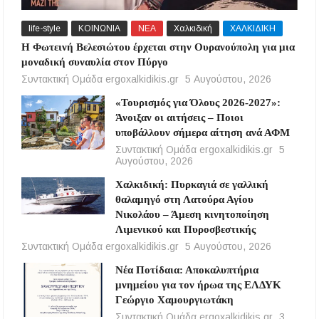
life-style
ΚΟΙΝΩΝΙΑ
ΝΕΑ
Χαλκιδική
ΧΑΛΚΙΔΙΚΗ
Η Φωτεινή Βελεσιώτου έρχεται στην Ουρανούπολη για μια
μοναδική συναυλία στον Πύργο
Συντακτική Ομάδα ergoxalkidikis.gr
5 Αυγούστου, 2026
«Τουρισμός για Όλους 2026-2027»:
Άνοιξαν οι αιτήσεις – Ποιοι
υποβάλλουν σήμερα αίτηση ανά ΑΦΜ
Συντακτική Ομάδα ergoxalkidikis.gr
5
Αυγούστου, 2026
Χαλκιδική: Πυρκαγιά σε γαλλική
θαλαμηγό στη Λατούρα Αγίου
Νικολάου – Άμεση κινητοποίηση
Λιμενικού και Πυροσβεστικής
Συντακτική Ομάδα ergoxalkidikis.gr
5 Αυγούστου, 2026
Νέα Ποτίδαια: Αποκαλυπτήρια
μνημείου για τον ήρωα της ΕΛΔΥΚ
Γεώργιο Χαμουργιωτάκη
Συντακτική Ομάδα ergoxalkidikis.gr
3