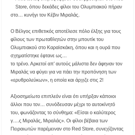
αιτήσεις – Ποιοι υποβάλλουν σήμερα αίτηση
Store, όπου δεκάδες φίλοι του Ολυμπιακού πήραν
ανά ΑΦΜ
στο… κυνήγι τον Κέβιν Μιραλάς.
Αναβαθμίζεται η πρόσβαση στο Δεβελίκι
Γοματίου με οδικό έργο 500.000 €
Ο Βέλγος επιθετικός αποτέλεσε πόλο έλξης για τους
φίλους των πρωταθλητών στην μπουτίκ του
Ιωάννης Γιώργος: «Εγκρίθηκε η λειτουργία
Ολυμπιακού στο Καραϊσκάκη, όπου και η ουρά που
εκτός έδρας τμήματος Σ.Α.Ε.Κ. στον Πολύγυρο
– Ένα σημαντικό βήμα για την πλήρη
σχηματίστηκε έφτανε ως…
επαναλειτουργία της δομής»
το τρένο. Αρκετοί απ’ αυτούς μάλιστα δεν άφηναν τον
Μιραλάς να φύγει για να πάει την προπόνηση των
Η Κεντρική Μακεδονία ανοίγει τον δρόμο του
οινοτουρισμού σε Ηνωμένο Βασίλειο και
«ερυθρολεύκων», η οποία και άρχιζε στις 2!
Αυστραλία
Αξιοσημείωτο επιπλεόν είναι ότι υπήρξαν κάποιοι
Χαλκιδική: Πυρκαγιά σε γαλλική θαλαμηγό
στη Λατούρα Αγίου Νικολάου – Άμεση
άλλοι που τον… συνόδευσαν μέχρι το αυτοκίνητό
κινητοποίηση Λιμενικού και Πυροσβεστικής
του, φωνάζοντας το σύνθημα: «Είσαι ο καλύτερος
ΑΠ. ΠΑΝΑΣ: «Η ΧΑΛΚΙΔΙΚΗ ΧΡΕΙΑΖΕΤΑΙ
γ….ς Μιραλάς, Μιραλάς». Οι φίλοι βέβαια των
ΟΛΟΚΛΗΡΩΜΕΝΟ ΣΧΕΔΙΟ ΓΙΑ ΤΗ
Πειραιωτών παρέμειναν στο Red Store, συνεχίζοντας
ΔΙΑΒΡΩΣΗ, ΟΧΙ ΑΠΟΣΠΑΣΜΑΤΙΚΕΣ
ΠΑΡΕΜΒΑΣΕΙΣ