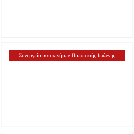
Συνεργείο αυτοκινήτων Παπουτσής Ιωάννης