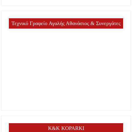
Τεχνικό Γραφείο Αγαλής Αθανάσιος & Συνεργάτες
K&K KOPARKI