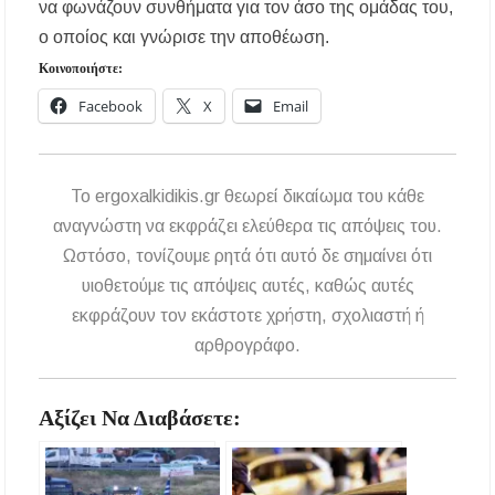
να φωνάζουν συνθήματα για τον άσο της ομάδας του,
ο οποίος και γνώρισε την αποθέωση.
Το πρώτο Puppy Yoga έρχεται στην Χαλκιδική!
Κοινοποιήστε:
Facebook
X
Email
Ανοίγουν 40 θέσεις εργασίας στον Δήμο
Αριστοτέλη – Ποιες ειδικότητες ζητούνται
Χαλκιδική: Συνελήφθη 46χρονος επειδή
To ergoxalkidikis.gr θεωρεί δικαίωμα του κάθε
επέτρεψε στον ανήλικο γιο του να οδηγήσει
τζετ σκι
αναγνώστη να εκφράζει ελεύθερα τις απόψεις του.
Ωστόσο, τονίζουμε ρητά ότι αυτό δε σημαίνει ότι
Η γενιά των 45+ επιστρέφει στα μπαρ: Το νέο
υιοθετούμε τις απόψεις αυτές, καθώς αυτές
κοινό που γεμίζει τις πίστες πριν τις 8 το βράδυ
εκφράζουν τον εκάστοτε χρήστη, σχολιαστή ή
αρθρογράφο.
Βαριές καμπάνες για ιδιοκτήτες σκύλων χωρίς
λουρί – Πρόστιμα 300 ευρώ
Αξίζει Να Διαβάσετε:
Έως 500€ τον μήνα για τη φροντίδα βρεφών:
Ποιοι γονείς μπορούν να λάβουν voucher από τη
δράση «Νταντάδες της Γειτονιάς»