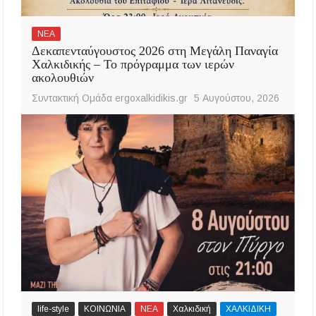
ΝΕΑ
Δεκαπενταύγουστος 2026 στη Μεγάλη Παναγία
Χαλκιδικής – Το πρόγραμμα των ιερών
ακολουθιών
Συντακτική Ομάδα ergoxalkidikis.gr
5 Αυγούστου, 2026
life-style
ΚΟΙΝΩΝΙΑ
ΝΕΑ
Χαλκιδική
ΧΑΛΚΙΔΙΚΗ