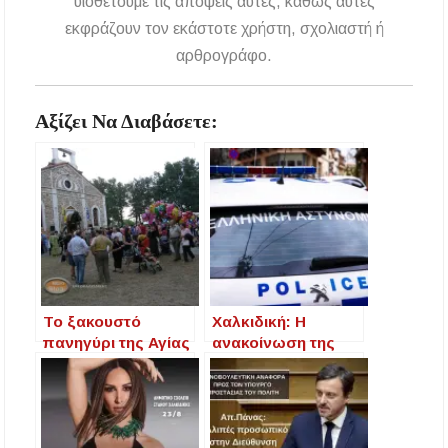
υιοθετούμε τις απόψεις αυτές, καθώς αυτές
εκφράζουν τον εκάστοτε χρήστη, σχολιαστή ή
αρθρογράφο.
Αξίζει Να Διαβάσετε:
Το ξακουστό
Χαλκιδική: Η
πανηγύρι της Αγίας
ανακοίνωση της
Παρασκευής στην
αστυνομίας για τον
Αρναία – Τοπική
23χρονο που
αργία και νύχτα
καταπλακώθηκε
γλεντιού
από τρακτέρ