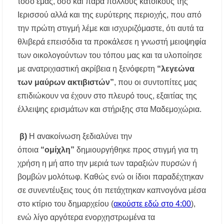
τόσο εμάς, όσο και πάρα πολλούς κατοίκους της
Μουσική Εκδήλωση της Φιλαρμονικής
Ιερισσού αλλά και της ευρύτερης περιοχής, που από
Μεγάλης Παναγίας
την πρώτη στιγμή λέμε και ισχυριζόμαστε, ότι αυτά τα
Πτώση στις τιμές των καυσίμων: Κάτω από τα
θλιβερά επεισόδια τα προκάλεσε η γνωστή μειοψηφία
2 ευρώ η αμόλυβδη μέσα στην εβδομάδα
των οικολογούντων του τόπου μας και τα υλοποίησε
με ανατριχιαστική ακρίβεια η ξενόφερτη
“λεγεώνα
ΔΥΠΑ: Νέες 8.000 θέσεις εργασίας για
ανέργους ηλικίας 55 έως 67 ετών – Στους
των μαύρων ακτιβιστών”
, που οι συντοπίτες μας
43.000 οι συνολικοί ωφελούμενοι
επιδιώκουν να έχουν στο πλευρό τους, εξαιτίας της
έλλειψης ερισμάτων και στήριξης στα Μαδεμοχώρια.
Δεκαπενταύγουστος 2026 στη Μεγάλη Παναγία
Χαλκιδικής – Το πρόγραμμα των ιερών
ακολουθιών
β)
Η ανακοίνωση ξεδιαλύνει την
όποια
“ομίχλη”
δημιουργήθηκε προς στιγμή για τη
Η Φωτεινή Βελεσιώτου έρχεται στην
Ουρανούπολη για μια μοναδική συναυλία στον
χρήση η μή απο την μεριά των ταραξιών πυρσών ή
Πύργο
βομβών μολότωφ. Καθώς ενώ οι ίδιοι παραδέχτηκαν
σε συνεντέυξεις τους ότι πετάχτηκαν καπνογόνα μέσα
«Τουρισμός για Όλους 2026-2027»: Άνοιξαν οι
αιτήσεις – Ποιοι υποβάλλουν σήμερα αίτηση
στο κτίριο του δημαρχείου (
ακούστε εδώ στο 4:00
),
ανά ΑΦΜ
ενώ λίγο αργότερα ενορχηστρωμένα τα