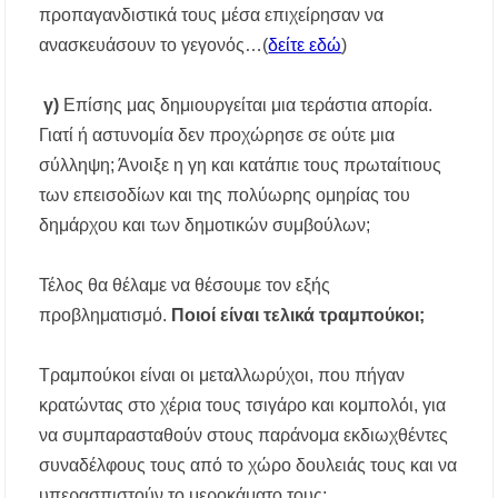
προπαγανδιστικά τους μέσα επιχείρησαν να
Αναβαθμίζεται η πρόσβαση στο Δεβελίκι
Γοματίου με οδικό έργο 500.000 €
ανασκευάσουν το γεγονός…(
δείτε εδώ
)
Ιωάννης Γιώργος: «Εγκρίθηκε η λειτουργία
γ)
Επίσης μας δημιουργείται μια τεράστια απορία.
εκτός έδρας τμήματος Σ.Α.Ε.Κ. στον Πολύγυρο
– Ένα σημαντικό βήμα για την πλήρη
Γιατί ή αστυνομία δεν προχώρησε σε ούτε μια
επαναλειτουργία της δομής»
σύλληψη; Άνοιξε η γη και κατάπιε τους πρωταίτιους
των επεισοδίων και της πολύωρης ομηρίας του
Η Κεντρική Μακεδονία ανοίγει τον δρόμο του
οινοτουρισμού σε Ηνωμένο Βασίλειο και
δημάρχου και των δημοτικών συμβούλων;
Αυστραλία
Τέλος θα θέλαμε να θέσουμε τον εξής
προβληματισμό.
Ποιοί είναι τελικά τραμπούκοι;
Τραμπούκοι είναι οι μεταλλωρύχοι, που πήγαν
κρατώντας στο χέρια τους τσιγάρο και κομπολόι, για
να συμπαρασταθούν στους παράνομα εκδιωχθέντες
συναδέλφους τους από το χώρο δουλειάς τους και να
υπερασπιστούν το μεροκάματο τους;