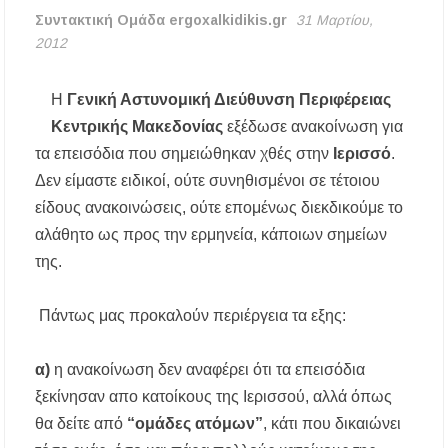
Δήμος Κασσάνδρας: Εντός μικροβιολογικών
Συντακτική Ομάδα ergoxalkidikis.gr
31 Μαρτίου,
ορίων το νερό στη Σίβηρη – Τέλος η
2012
προληπτική απαγόρευση χρήσης
Ιερά Πανήγυρις: Κοιμήσεως Θεοτόκου
Η
Γενική Αστυνομική Διεύθυνση Περιφέρειας
Πορταριάς Χαλκιδικής
Κεντρικής Μακεδονίας
εξέδωσε ανακοίνωση για
τα επεισόδια που σημειώθηκαν χθές στην
Ιερισσό
.
ΥΓΙΑΙΝΕΙΝ: Δωρεάν προληπτικές εξετάσεις
μέσω του προγράμματος «ΠΡΟΛΑΜΒΑΝΩ»
Δεν είμαστε ειδικοί, ούτε συνηθισμένοι σε τέτοιου
έως το 2030
είδους ανακοινώσεις, ούτε επομένως διεκδικούμε το
αλάθητο ως προς την ερμηνεία, κάποιων σημείων
Σίβηρη Χαλκιδικής: Απαγόρευση χρήσης του
νερού για πόση μετά από μικροβιολογική
της.
επιβάρυνση
Πάντως μας προκαλούν περιέργεια τα εξης:
Χαλκιδική: Οι ουρές στα σύνορα των Ευζώνων
«φρενάρουν» τον τουρισμό – Πολύωρη αναμονή
και απώλειες στις κρατήσεις
α)
η ανακοίνωση δεν αναφέρει ότι τα επεισόδια
ξεκίνησαν απο κατοίκους της Ιερισσού, αλλά όπως
Μεταμόρφωση του Σωτήρος: Ο συμβολισμός
των σταφυλιών που ευλογούνται στις εκκλησίες
θα δείτε από
“ομάδες ατόμων”
, κάτι που δικαιώνει