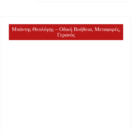
Μπάντης Θεολόγης – Οδική Βοήθεια, Μεταφορές,
Γερανός