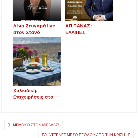
Λένα Ζευγαρά live
ΑΠ.ΠΑΝΑΣ :
στον Στανό
ΕΛΛΙΠΕΣ
Χαλκιδικής – Μια
ΠΡΟΣΩΠΙΚΟ ΣΤΗΝ
νύχτα γεμάτη
ΔΙΕΥΘΥΝΣΗ
μουσική και γλέντι
ΑΣΤΥΝΟΜΙΑΣ
ΧΑΛΚΙΔΙΚΗΣ
Χαλκιδική:
Επιχειρήσεις στο
«μικροσκόπιο» της
Οικονομικής
Αστυνομίας –
Πλοήγηση
Εργαζόμενοι δεν
ΜΠΛΌΚΟ ΣΤΟΝ ΜΙΡΑΛΆΣ!
ηταν
άρθρων
ΤΟ ΊΝΤΕΡΝΕΤ ΜΈΣΟ ΕΞΌΔΟΥ ΑΠΌ ΤΗΝ ΚΡΊΣΗ
καταχωρισμένοι