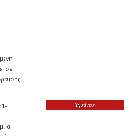
άμενη
ει σε
ύδρευσης
Υγιαίνειν
21-
αμμα