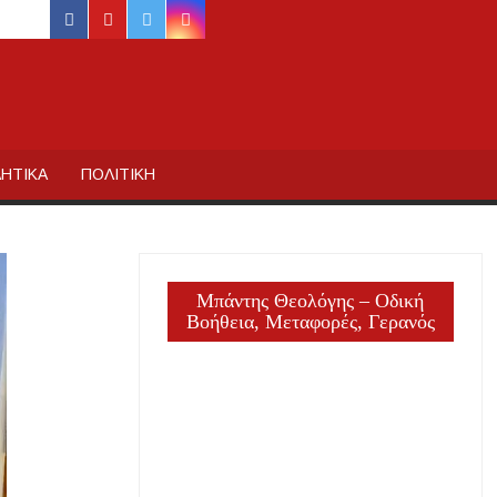
facebook
youtube
twitter
instagram
ΙΔΙΚΗΣ
ΗΤΙΚΑ
ΠΟΛΙΤΙΚΗ
Μπάντης Θεολόγης – Οδική
Βοήθεια, Μεταφορές, Γερανός