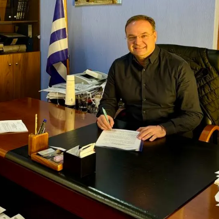
ολύγυρο– Δικαίωση της διεκδίκησης του Δήμου Πολυγύρου
ια ύδρευση και αποχέτευση
σημειωθούν
ρικής Μακεδονίας