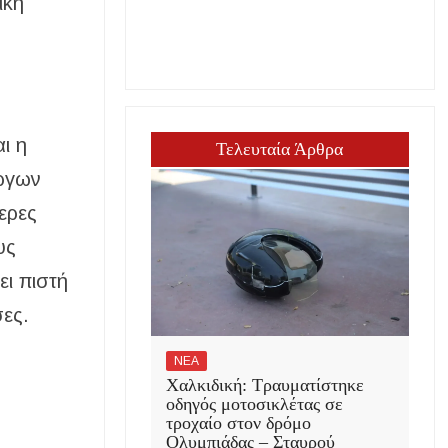
ική
ι η
Τελευταία Άρθρα
έργων
ερες
υς
ει πιστή
σες.
ΝΕΑ
Χαλκιδική: Τραυματίστηκε
οδηγός μοτοσικλέτας σε
τροχαίο στον δρόμο
Ολυμπιάδας – Σταυρού