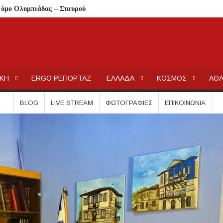
δρόμο Ολυμπιάδας – Σταυρού
παραλία στο Παλιούρι
ιακή 9 Αυγούστου λόγω υψηλού κινδύνου πυρκαγιάς
ου Μαρμαρά
ΕΡΓΟΧΑΛΚ
Ειδήσεις και Νέα για την Ελλάδα και τον κόσμο.
σης ανηλίκου – Έκκληση προς όλους τους γονείς
ΙΚΗ
ERGO ΡΕΠΟΡΤΑΖ
ΕΛΛΑΔΑ
ΚΟΣΜΟΣ
ΑΘΛ
στις 12 Αυγούστου
 Λαϊκόν»
BLOG
LIVE STREAM
ΦΩΤΟΓΡΑΦΊΕΣ
ΕΠΙΚΟΙΝΩΝΊΑ
 Τι αλλάζει για ιδιοκτήτες και ενοικιαστές
είναι οι δικαιούχοι
τίζει η άδεια θήρας
λαίσιο του LEADER
Συκιά
ήσεις στην Κασσάνδρα
ίδαιας
εις και πρόστιμα μετά τους ελέγχους