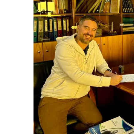
Εγκρίθηκε η λειτουργία τμήματος της Σ.Α.Ε.Κ. Μουδανιών στον Π
Η ΕΥΑΘ επεκτείνεται στη Χαλκιδική – Τι αλλάζει με τον νέο νόμο γ
Χαλκιδική: Νεκρός 69χρονος λουόμενος στην παραλία Σίβηρης
Διακοπές ρεύματος σε περιοχές της Χαλκιδικής – Πότε και πού θα 
Νέες χρηματοδοτήσεις από το Πράσινο Ταμείο για δήμους της Κεντ