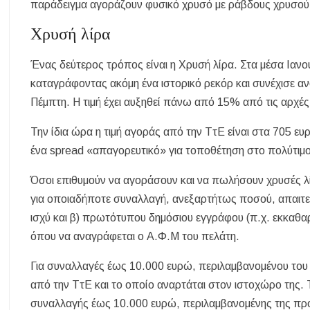
παράδειγμα αγοράζουν φυσικό χρυσό με ράβδους χρυσού
Χρυσή λίρα
Ένας δεύτερος τρόπος είναι η Χρυσή λίρα. Στα μέσα Ιανο
καταγράφοντας ακόμη ένα ιστορικό ρεκόρ και συνέχισε α
Πέμπτη. Η τιμή έχει αυξηθεί πάνω από 15% από τις αρχές
Την ίδια ώρα η τιμή αγοράς από την ΤτΕ είναι στα 705 ε
ένα spread «απαγορευτικό» για τοποθέτηση στο πολύτιμο
Όσοι επιθυμούν να αγοράσουν και να πωλήσουν χρυσές λ
για οποιαδήποτε συναλλαγή, ανεξαρτήτως ποσού, απαιτείτα
ισχύ και β) πρωτότυπου δημόσιου εγγράφου (π.χ. εκκαθα
όπου να αναγράφεται ο Α.Φ.Μ του πελάτη.
Για συναλλαγές έως 10.000 ευρώ, περιλαμβανομένου του π
από την ΤτΕ και το οποίο αναρτάται στον ιστοχώρο της. Τ
συναλλαγής έως 10.000 ευρώ, περιλαμβανομένης της προμ