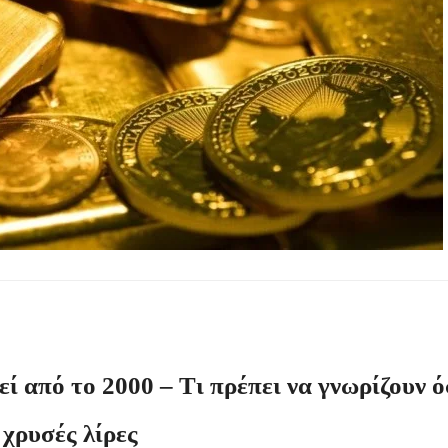
0 ευρώ
να λάβουν voucher από τη δράση «Νταντάδες της Γειτονιάς»
ωσιασμού και αυτοδιαψεύδεται»
ην υγεία της γυναίκας
 οι τελευταίες εκτιμήσεις
ί από το 2000 – Τι πρέπει να γνωρίζουν ό
 χρυσές λίρες