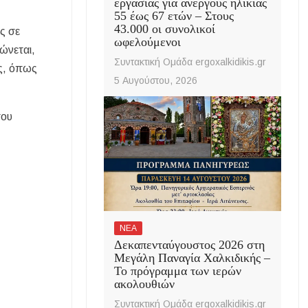
εργασίας για ανέργους ηλικίας
55 έως 67 ετών – Στους
43.000 οι συνολικοί
ς σε
ωφελούμενοι
ώνεται,
Συντακτική Ομάδα ergoxalkidikis.gr
ις, όπως
5 Αυγούστου, 2026
του
ΝΕΑ
Δεκαπενταύγουστος 2026 στη
Μεγάλη Παναγία Χαλκιδικής –
Το πρόγραμμα των ιερών
ακολουθιών
Συντακτική Ομάδα ergoxalkidikis.gr