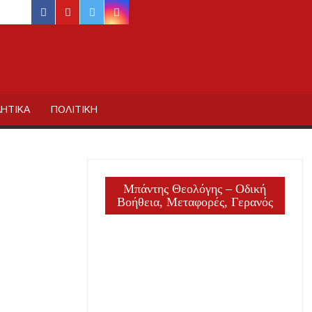
facebook
youtube
twitter
instagram
ΙΔΙΚΗΣ
ΗΤΙΚΑ
ΠΟΛΙΤΙΚΗ
ργία
Μπάντης Θεολόγης – Οδική
Βοήθεια, Μεταφορές, Γερανός
ΕΙΣ