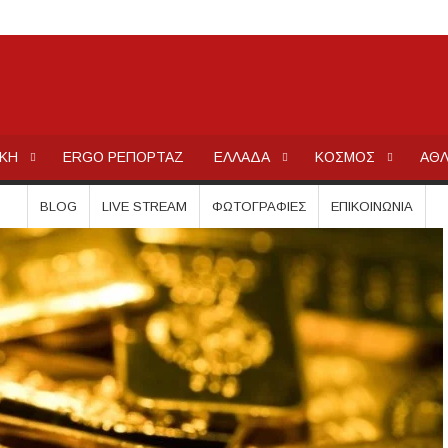
μέσα στην εβδομάδα
τών – Στους 43.000 οι συνολικοί ωφελούμενοι
όγραμμα των ιερών ακολουθιών
ΕΡΓΟΧΑΛΚ
Ειδήσεις και Νέα για την Ελλάδα και τον κόσμο.
ή συναυλία στον Πύργο
ΙΚΗ
ERGO ΡΕΠΟΡΤΑΖ
ΕΛΛΑΔΑ
ΚΟΣΜΟΣ
ΑΘΛ
οβάλλουν σήμερα αίτηση ανά ΑΦΜ
0.000 €
BLOG
LIVE STREAM
ΦΩΤΟΓΡΑΦΊΕΣ
ΕΠΙΚΟΙΝΩΝΊΑ
.Ε.Κ. στον Πολύγυρο – Ένα σημαντικό βήμα για την πλήρη επαναλειτου
ωμένο Βασίλειο και Αυστραλία
ολάου – Άμεση κινητοποίηση Λιμενικού και Πυροσβεστικής
ΣΧΕΔΙΟ ΓΙΑ ΤΗ ΔΙΑΒΡΩΣΗ, ΟΧΙ ΑΠΟΣΠΑΣΜΑΤΙΚΕΣ ΠΑΡΕΜΒΑΣ
σεις εργασίας στον Δήμο Αριστοτέλη – Ποιες ειδικότητες ζητούνται
ου να οδηγήσει τζετ σκι
ίστες πριν τις 8 το βράδυ