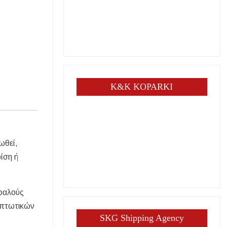
K&K KOPARKI
ωθεί,
ρίση ή
σφαλούς
ι πτωτικών
SKG Shipping Agency