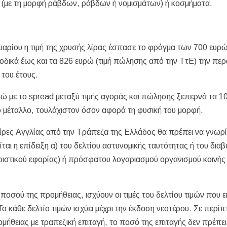
 (με τη μορφή ράβδων, ράβδων ή νομισμάτων) ή κοσμήματα.
υαρίου η τιμή της χρυσής λίρας έσπασε το φράγμα των 700 ευρώ
νοδικά έως και τα 826 ευρώ (τιμή πώλησης από την ΤτΕ) την πε
 του έτους.
υρώ με το spread μεταξύ τιμής αγοράς και πώλησης ξεπερνά τα 1
 μέταλλο, τουλάχιστον όσον αφορά τη φυσική του μορφή.
ίρες Αγγλίας από την Τράπεζα της Ελλάδος θα πρέπει να γνωρί
ι η επίδειξη α) του δελτίου αστυνομικής ταυτότητας ή του διαβ
ριστικού εφορίας) ή πρόσφατου λογαριασμού οργανισμού κοινής
οσού της προμήθειας, ισχύουν οι τιμές του δελτίου τιμών που ε
ο κάθε δελτίο τιμών ισχύει μέχρι την έκδοση νεοτέρου. Σε περί
ήθειας με τραπεζική επιταγή, το ποσό της επιταγής δεν πρέπει