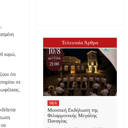
,
ρασμένη
Τελευταία Άρθρα
00 ευρώ,
ζουν ότι
ατηρίου σε
 ωφέλειας,
ΝΕΑ
Μουσική Εκδήλωση της
κδίδεται
Φιλαρμονικής Μεγάλης
πτωση
Παναγίας
 να