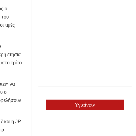
ός ο
α του
ι τιμές
ύ
ερη ετήσια
υστο τρίτο
πει» να
υ ο
 ωφελήσουν
Υγιαίνειν
7 και η JP
ια