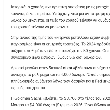
Ιστορικά, ο χρυσός είχε αρνητική συσχέτιση με τις μετοχέ
κανόνας δεν… τηρείται. Υπάρχει γενικά μια αντίστροφη σ
δολαρίου μειώνεται, οι τιμές του χρυσού τείνουν να αυξάν
του χρυσού τείνουν να μειώνονται.
Στην άνοδο της τιμής του «κίτρινου μετάλλου» έχουν συμβ
παγκοσμίως είναι οι κεντρικές τράπεζες. Το 2024 πρόσθ
αύξηση αποθεμάτων εδώ και τουλάχιστον 50 χρόνια. Οι 
συνεχόμενο μήνα εισροών, ύψους 5,5 δισ. δολαρίων.
Αρκετοί μεγάλοι
επενδυτικοί οίκοι
«βλέπουν» συνέχεια σ
συνεχίζει το ράλι μέχρι και τα 4.000 δολάρια! Όπως ση
πληθωρισμός αυξάνεται λόγω των δασμών και η Fed μειώ
τις τιμές του χρυσού.
Η Goldman Sachs «βλέπει» τα $3.700 στο τέλος του 2025
Morgan τα $4.000 έως το β’ τρίμηνο 2026. Όσοι θέλουν 