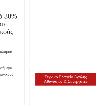
πό 30%
ου
ικούς
ολάρια/
 σήμερα.
λογικούς
Τεχνικό Γραφείο Αγαλής
Αθανάσιος & Συνεργάτες