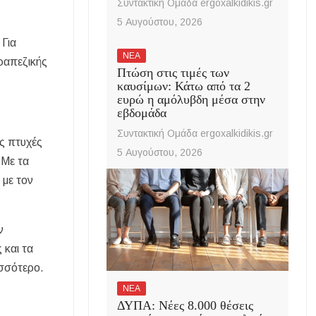
Συντακτική Ομάδα ergoxalkidikis.gr
5 Αυγούστου, 2026
 Για
ΝΕΑ
ραπεζικής
Πτώση στις τιμές των
καυσίμων: Κάτω από τα 2
ευρώ η αμόλυβδη μέσα στην
εβδομάδα
Συντακτική Ομάδα ergoxalkidikis.gr
ς πτυχές
5 Αυγούστου, 2026
 Με τα
 με τον
ν
 και τα
ισσότερο.
ΝΕΑ
ΔΥΠΑ: Νέες 8.000 θέσεις