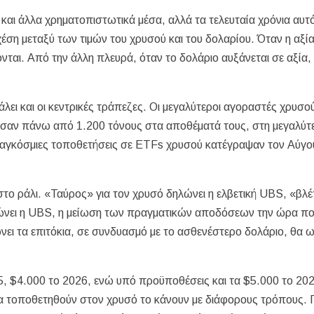
ς και άλλα χρηματοπιστωτικά μέσα, αλλά τα τελευταία χρόνια αυτ
χέση μεταξύ των τιμών του χρυσού και του δολαρίου. Όταν η αξί
ονται. Από την άλλη πλευρά, όταν το δολάριο αυξάνεται σε αξία, ο
άλει και οι κεντρικές τράπεζες. Οι μεγαλύτεροι αγοραστές χρυσο
εσαν πάνω από 1.200 τόνους στα αποθέματά τους, στη μεγαλύτ
παγκόσμιες τοποθετήσεις σε ETFs χρυσού κατέγραψαν τον Αύγο
το ράλι. «Ταύρος» για τον χρυσό δηλώνει η ελβετική UBS, «βλέ
μειώνει η UBS, η μείωση των πραγματικών αποδόσεων την ώρα πο
νει τα επιτόκια, σε συνδυασμό με το ασθενέστερο δολάριο, θα
, $4.000 το 2026, ενώ υπό προϋποθέσεις και τα $5.000 το 202
να τοποθετηθούν στον χρυσό το κάνουν με διάφορους τρόπους. Γ