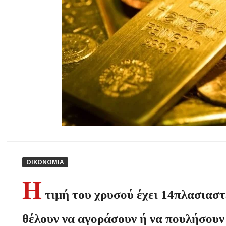
Βαριές καμπάνες για ιδιοκτήτες σκύλων χωρίς λουρί – Πρόστιμα 30
Έως 500€ τον μήνα για τη φροντίδα βρεφών: Ποιοι γονείς μπορούν 
Δήμος Αριστοτέλη: «Η αντιπολίτευση καταφεύγει σε κινήσεις εντυπ
Πετροκέρασα: Δράση αγωγής υγείας με έμφαση στην πρόληψη και τ
Καιρός: Αλλάζει το σκηνικό πριν τον Δεκαπενταύγουστο – Τι δείχνουν
ΟΙΚΟΝΟΜΙΑ
Η
τιμή του χρυσού έχει 14πλασιαστε
θέλουν να αγοράσουν ή να πουλήσουν