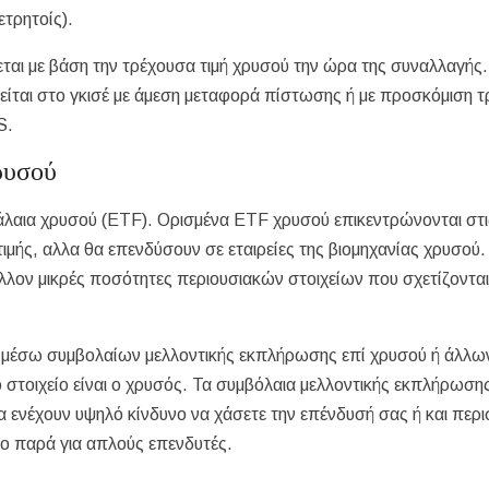
ετρητοίς).
ται με βάση την τρέχουσα τιμή χρυσού την ώρα της συναλλαγής.
ται στο γκισέ με άμεση μεταφορά πίστωσης ή με προσκόμιση τ
S.
ρυσού
λαια χρυσού (ETF). Ορισμένα ETF χρυσού επικεντρώνονται στι
ιμής, αλλα θα επενδύσουν σε εταιρείες της βιομηχανίας χρυσού.
λλον μικρές ποσότητες περιουσιακών στοιχείων που σχετίζονται
ι μέσω συμβολαίων μελλοντικής εκπλήρωσης επί χρυσού ή άλλω
στοιχείο είναι ο χρυσός. Τα συμβόλαια μελλοντικής εκπλήρωσης
α ενέχουν υψηλό κίνδυνο να χάσετε την επένδυσή σας ή και περ
ρο παρά για απλούς επενδυτές.